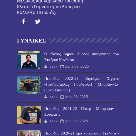
Μίλωνος και Χαρίλαου Τρικούπη
Κλειστό Γυμναστήριο Έσπερου
Καλλιθέα Πειραιάς.
ΓΥΝΑΙΚΕΣ
O Θάνος Δήμου άμεσος συνεργάτης του
Σταύρου Νανάκου
isaak
Σεπτ 08, 2025
Περίοδος 2022-23: Βιριόγκε- Χίγγινς
-Τοεάϊνα(αλλαγή Γούλφολκ) . Μπούζαντζιν
(μόνο Eurocup)
isaak
Ιουν 06, 2025
Περίοδος 2021-22 Πότερ -Μπάραμαν -
Ζούμπατς
isaak
Ιουν 06, 2025
Περίοδος 2020-21 πρό κορωνοϊού Γκιλντέϊ -