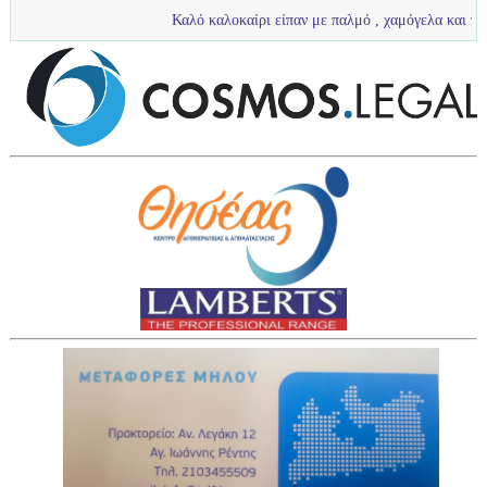
Καλό καλοκαίρι είπαν με παλμό , χαμόγελα και πολύ νερό τα πι