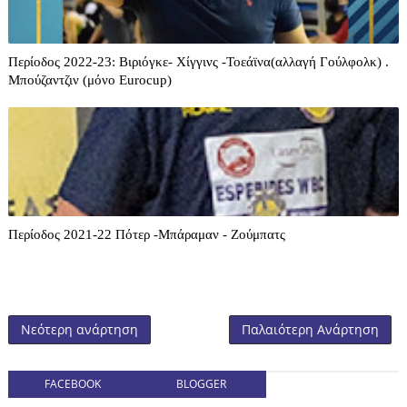
Περίοδος 2022-23: Βιριόγκε- Χίγγινς -Τοεάϊνα(αλλαγή Γούλφολκ) .
Μπούζαντζιν (μόνο Eurocup)
Περίοδος 2021-22 Πότερ -Μπάραμαν - Ζούμπατς
Νεότερη ανάρτηση
Παλαιότερη Ανάρτηση
FACEBOOK
BLOGGER