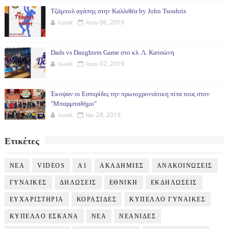
Τζάμπολ αγάπης στην Καλλιθέα by John Tsoubris
isaak
Ιουν 06, 2019
Dads vs Daughters Game στο κλ. Λ. Κατσώνη
isaak
Ιουν 02, 2019
Έκοψαν οι Εσπερίδες την πρωτοχρονιάτικη πίτα τους στον
"Μπαρμπαδήμο"
isaak
Ιαν 28, 2019
Ετικέτες
NEA
VIDEOS
Α1
ΑΚΑΔΗΜΙΕΣ
ΑΝΑΚΟΙΝΩΣΕΙΣ
ΓΥΝΑΙΚΕΣ
ΔΗΛΩΣΕΙΣ
ΕΘΝΙΚΗ
ΕΚΔΗΛΩΣΕΙΣ
ΕΥΧΑΡΙΣΤΗΡΙΑ
ΚΟΡΑΣΙΔΕΣ
ΚΥΠΕΛΛΟ ΓΥΝΑΙΚΕΣ
ΚΥΠΕΛΛΟ ΕΣΚΑΝΑ
ΝΕΑ
ΝΕΑΝΙΔΕΣ