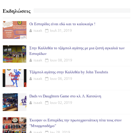
Εκδηλώσεις
Οι Εσπερίδες είναι εδώ και το καλοκαίρι !
isaak
Ιουλ 31, 2019
Στην Καλλιθέα το τζάμπολ αγάπης με μια ζεστή αγκαλιά των
Εσπερίδων
isaak
Ιουν 08, 2019
Τζάμπολ αγάπης στην Καλλιθέα by John Tsoubris
isaak
Ιουν 06, 2019
Dads vs Daughters Game στο κλ. Λ. Κατσώνη
isaak
Ιουν 02, 2019
Έκοψαν οι Εσπερίδες την πρωτοχρονιάτικη πίτα τους στον
"Μπαρμπαδήμο"
isaak
Ιαν 28, 2019