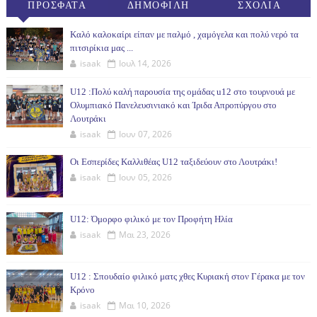
ΠΡΟΣΦΑΤΑ
ΔΗΜΟΦΙΛΗ
ΣΧΟΛΙΑ
(30ΗΜ)
Καλό καλοκαίρι είπαν με παλμό , χαμόγελα και πολύ νερό τα
πιτσιρίκια μας ...
isaak
Ιουλ 14, 2026
U12 :Πολύ καλή παρουσία της ομάδας u12 στο τουρνουά με
Ολυμπιακό Πανελευσινιακό και Ίριδα Απροπύργου στο
Λουτράκι
isaak
Ιουν 07, 2026
Οι Εσπερίδες Καλλιθέας U12 ταξιδεύουν στο Λουτράκι!
isaak
Ιουν 05, 2026
U12: Όμορφο φιλικό με τον Προφήτη Ηλία
isaak
Μαι 23, 2026
U12 : Σπουδαίο φιλικό ματς χθες Κυριακή στον Γέρακα με τον
Κρόνο
isaak
Μαι 10, 2026