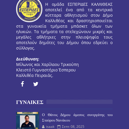
Η ομάδα ΕΣΠΕΡΙΔΕΣ ΚΑΛΛΙΘΕΑΣ
αποτελεί ένα από τα κεντρικά
κύτταρα αθλητισμού στον Δήμο
Καλλιθέας και δραστηριοποιείται
στα γυναικεία τμήματα μπάσκετ όλων των
ηλικιών. Τα τμήματα τα στελεχώνουν μικρές και
μεγάλες αθλήτριες στην πλειοψηφία τους
αποτελούν δημότες του Δήμου όπου εδρεύει ο
σύλλογος.
Διεύθυνση:
Μίλωνος και Χαρίλαου Τρικούπη
Κλειστό Γυμναστήριο Έσπερου
Καλλιθέα Πειραιάς.
ΓΥΝΑΙΚΕΣ
O Θάνος Δήμου άμεσος συνεργάτης του
Σταύρου Νανάκου
isaak
Σεπτ 08, 2025