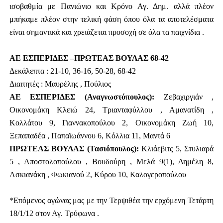
ισοβαθμία με Πανιώνιο και Κρόνο Αγ. Δημ. αλλά πλέον
μπήκαμε πλέον στην τελική φάση όπου όλα τα αποτελέσματα
είναι σημαντικά και χρειάζεται προσοχή σε όλα τα παιχνίδια .
ΑΕ ΕΣΠΕΡΙΔΕΣ –ΠΡΩΤΕΑΣ ΒΟΥΛΑΣ 68-42
Δεκάλεπτα : 21-10, 36-16, 50-28, 68-42
Διαιτητές : Μαυρέλης , Πούλιος
ΑΕ ΕΣΠΕΡΙΔΕΣ (Αναγνωστόπουλος):
Ζεβαχιργιάν ,
Οικονομάκη Κλειώ 24, Τριανταφύλλου , Αμανατίδη ,
Κολλάτου 9, Γιαννακοπούλου 2, Οικονομάκη Ζωή 10,
Ξεπαπαδέα , Παπαϊωάννου 6, Κόλλια 11, Μαντά 6
ΠΡΩΤΕΑΣ ΒΟΥΛΑΣ (Τασιόπουλος):
Κλιάεβιτς 5, Στυλιαρά
5 , Αποστολοπούλου , Βουδούρη , Μελά 9(1), Δημέλη 8,
Ασκιανάκη , Φωκιανού 2, Κύρου 10, Καλογεροπούλου
*Επόμενος αγώνας μας με την Τερψιθέα την ερχόμενη Τετάρτη
18/1/12 στον Αγ. Τρύφωνα .