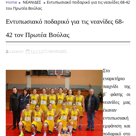
Home
ΝΕΑΝΙΔΕΣ
Εντυπωσιακό ποδαρικό για τις νεανίδες 68-42
τον Πρωτέα Βούλας
Εντυπωσιακό ποδαρικό για τις νεανίδες 68-
42 τον Πρωτέα Βούλας
Lazaros
12.1.12
ΝΕΑΝΙΔΕΣ,
Στο
εναρκτήριο
παιχνίδι της
β΄ φάσης οι
νεανίδες μας
έκαναν
εντυπωσιακή
εμφάνιση και
ποδαρικό στο