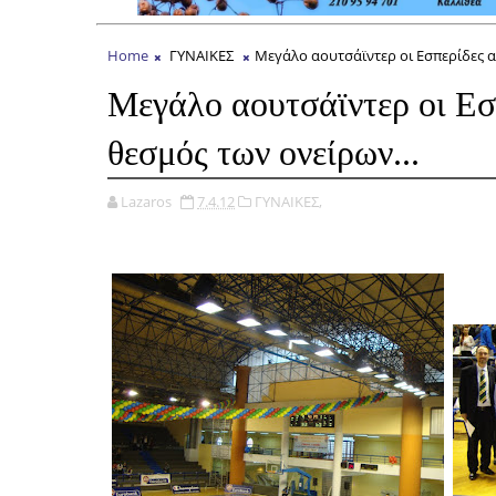
Home
ΓΥΝΑΙΚΕΣ
Μεγάλο αουτσάϊντερ οι Εσπερίδες αλ
Μεγάλο αουτσάϊντερ οι Εσ
θεσμός των ονείρων...
Lazaros
7.4.12
ΓΥΝΑΙΚΕΣ,