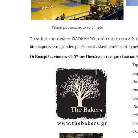
Τελικά μας πάει αυτό το γήπεδο
To video του αγώνα ΟΛΟΚΛΗΡΟ από την ιστοσελίδα
http://sportshero.gr/index.php/sports/basket/item/525-f4-kyp
Οι Εσπερίδες νίκησαν 69-57 τον Πανιώνιο στον ημιτελικό και 
Την
Κυ
Παν
στο
Ουΐ
Χέϊ
ασί
(7π
όλα