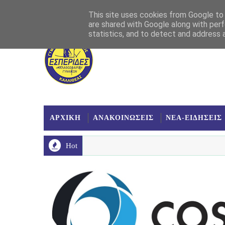
Αρχική
Σχετικά
Επικοινωνία
Χάρτης
This site uses cookies from Google to d
are shared with Google along with perf
statistics, and to detect and address 
ΑΡΧΙΚΗ
ΑΝΑΚΟΙΝΩΣΕΙΣ
ΝΕΑ-ΕΙΔΗΣΕΙΣ
Hot