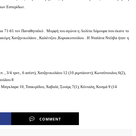
 των Εσπερίδων.
αια 71-61 τον Παναθηναϊκό . Μορφή του αγώνα η Λολίτα Λύμουρα που έκανε το
ν ακόμη Χατζηνικολάου , Καλέντζου ,Κυριακοπούλου . Η Νταϊάνα Ντέλβα ήταν η
. , 3/4 τριπ., 6 ασίστ), Χατζηνικολάου 12 (10 ριμπάουντ), Κωτσόπουλος 6(2),
πούλου 8
 Μαγκλαρα 10, Τσακιρίδου, Χαβαλέ, Σουίρς 7(1), Κόνιαλη, Κοσμά 9 (14
COMMENT