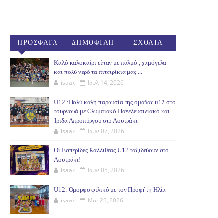
ΠΡΟΣΦΑΤΑ
ΔΗΜΟΦΙΛΗ
ΣΧΟΛΙΑ
(30ΗΜ)
Καλό καλοκαίρι είπαν με παλμό , χαμόγελα
και πολύ νερό τα πιτσιρίκια μας ...
isaak
Ιουλ 14, 2026
U12 :Πολύ καλή παρουσία της ομάδας u12 στο
τουρνουά με Ολυμπιακό Πανελευσινιακό και
Ίριδα Απροπύργου στο Λουτράκι
isaak
Ιουν 07, 2026
Οι Εσπερίδες Καλλιθέας U12 ταξιδεύουν στο
Λουτράκι!
isaak
Ιουν 05, 2026
U12: Όμορφο φιλικό με τον Προφήτη Ηλία
isaak
Μαι 23, 2026