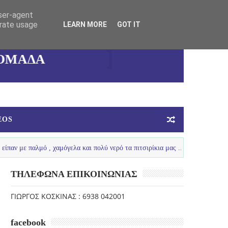
user-agent
erate usage
LEARN MORE
GOT IT
ΚΑΛΛΙΘΕΑΣ
ΓΥΝΑΙΚΕΙΑ
ΟΜΑΔΑ
ΜΠΑΣΚΕΤ
EOS
μό , χαμόγελα και πολύ νερό τα πιτσιρίκια μας ...
LOUTRAKI SPRI
ΤΗΛΕΦΩΝΑ ΕΠΙΚΟΙΝΩΝΙΑΣ
ΓΙΩΡΓΟΣ ΚΟΣΚΙΝΑΣ : 6938 042001
facebook