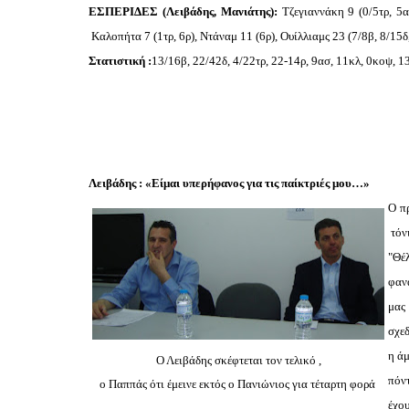
ΕΣΠΕΡΙΔΕΣ (Λειβάδης, Μανιάτης):
Τζεγιαννάκη 9 (0/5τρ, 5α
Καλοπήτα 7 (1τρ, 6ρ), Ντάναμ 11 (6ρ), Ουίλλιαμς 23 (7/8β, 8/15δ,
Στατιστική :
13/16β, 22/42δ, 4/22τρ, 22-14ρ, 9ασ, 11κλ, 0κοψ, 1
Λειβάδης : «Είμαι υπερήφανος για τις παίκτριές μου…»
Ο π
τόνι
"Θέ
φαν
μας 
σχεδ
η άμ
Ο Λειβάδης σκέφτεται τον τελικό ,
πόν
ο Παππάς ότι έμεινε εκτός ο Πανιώνιος για τέταρτη φορά
έχο