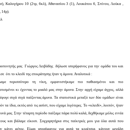
σ), Καλογήρου 10 (2τρ, 6κλ), Αθανασίου 3 (1), Λουκάτου 6, Σπίνου, Λούκα ,
 14ρ).
3λ
ροπονητής μας Γιώργος Λειβάδης δήλωσε υπερήφανος για την ομάδα του και
σε ότι το κλειδί της επικράτησης ήταν η άμυνα. Αναλυτικά :
λαμε περισσότερο τη νίκη, εμφανιστήκαμε πιο παθιασμένοι και πιο
ατισμένοι κι έχοντας το μυαλό μας στην άμυνα. Στην αρχή είχαμε άγχος, αλλά
έφυγε σιγά σιγά παίζοντας άμυνα. Τα στατιστικά μεταξύ των δύο ομάδων είναι
όν τα ίδια, εκτός από τις ασίστ, που είχαμε λιγότερες. Το «κλειδί», λοιπόν, ήταν
υνά μας. Στην τέταρτη περίοδο παίξαμε πάρα πολύ καλά, δεχθήκαμε μόλις εννέα
τους και βάλαμε είκοσι. Συγχαρητήρια στις παίκτριές μου για όλα αυτά που
υν κάνει φέτος. Είμαι υπερήφανος για αυτά τα κορίτσια, κάνουν μεγάλη