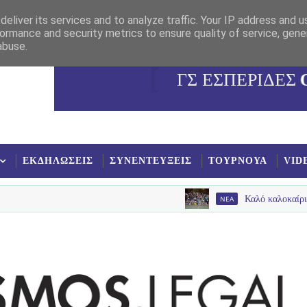
eliver its services and to analyze traffic. Your IP address and 
ormance and security metrics to ensure quality of service, gen
abuse.
ΓΣ ΕΣΠΕΡΙΔΕΣ
ΕΚΔΗΛΩΣΕΙΣ
ΣΥΝΕΝΤΕΥΞΕΙΣ
ΤΟΥΡΝΟΥΑ
VID
NEA
Καλό καλοκαίρι είπαν με παλ