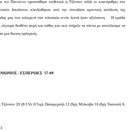
α τον Πανιώνιο προσπάθησε επιθετικά η Τζόνσον αλλά οι κυανέρυθρες στο
λευταίο δεκάλεπτο κλειδώθηκαν από την σπουδαία αμυντική απόδοση της
δας μας που ειλικρινά στα τελευταία εννέα λεπτά ήταν αξιέπαινη . Η ομάδα
 σίγουρα διαθέτει ψυχή και πάθος και εκεί στήριξε τα πάντα με αποτέλεσμα να
ει μια δίκαιη πρόκριση .
ΝΙΩΝΙΟΣ - ΕΣΠΕΡΙΔΕΣ 57-69
ϊ, Τζόνσον 20 (8/15δ, 0/5τρ), Παπαμιχαήλ 12 (9ρ), Μίλκοβα 10 (8ρ), Τασουλή 6,
7λ