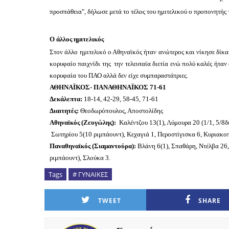
προσπάθεια", δήλωσε μετά το τέλος του ημιτελικού ο προπονητής
Ο άλλος ημιτελικός
Στον άλλο ημιτελικό ο Αθηναϊκός ήταν ανώτερος και νίκησε δίκ
κορυφαίο παιχνίδι της την τελευταία διετία ενώ πολύ καλές ήτα
κορυφαία του ΠΑΟ αλλά δεν είχε συμπαραστάτριες.
ΑΘΗΝΑΪΚΟΣ- ΠΑΝΑΘΗΝΑΪΚΟΣ 71-61
Δεκάλεπτα:
18-14, 42-29, 58-45, 71-61
Διαιτητές:
Θεοδωρόπουλος, Αποστολίδης
Αθηναϊκός (Ζευγώλης):
Καλέντζου 13(1), Λύμουρα 20 (1/1, 5/8διπ
Σωτηρίου 5(10 ριμπάουντ), Κεχαγιά 1, Περοστίγισκα 6, Κυριακο
Παναθηναϊκός (Σιαμαντούρα):
Βλάνη 6(1), Σπαθάρη, Ντέλβα 26,
ριμπάουντ), Σλούκα 3.
Tags
# ΓΥΝΑΙΚΕΣ
TWEET
SHARE