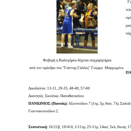
Γι
τε
ομά
μας
πάρ
Φοβερή η Καλογήρου δέχεται συγχαρητήρια
από τον πρόεδρο του "Γιάννης Γάλλος" Γιώργο Μαργωμένο
ΠΑ
Δεκάλεπτα: 13-11, 29-35, 48-49, 57-69
Διαιτητές: Σκούτας- Παπαθανασίου
ΠΑΝΙΩΝΙΟΣ (Παππάς):
Αξιοπούλου 7 (1τρ, 5ρ, 6ασ, 7λ), Σαλιά
Γιαννακοπούλου 2.
Στατιστική:
16/21β, 19/41δ, 1/11τρ, 25-11ρ, 14ασ, 5κλ, 0κοψ, 1