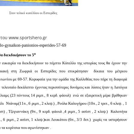
Στον τελικό κυπέλλου οι Εσπερίδες
 του www.sportshero.gr
ello-gynaikon-panionios-esperides-57-69
ο
θα διεκδικήσουν το 5
 ευκαιρία να διεκδικήσουν το πέμπτο Κύπελλο της ιστορίας τους θα έχουν την
ριακή στη Ζωφριά οι Εσπερίδες που επικράτησαν δίκαια του μέτριου
ιωνίου με 69-57. Κορυφαία για την ομάδα της Καλλιθέας που πήρε τη διαφορά
 τελευταίο δεκάλεπτο έχοντας περισσότερες δυνάμεις και λύσεις ήταν η Λατόγια
λιαμς (23 πόντους 14 ριμπ., 8 κερδ. φάουλ) ενώ σε εξαιρετική μέρα βρέθηκαν
λι Ντάναμ(11π., 6 ριμπ., 2 κλεψ.) , Ρούλα Καλογήρου (10π., 2 τριπ., 6 κλεψ. , 1
στ) , Τζεγιαννάκη (9π., 9 κερδ. φάουλ ,4 ριμπ., 5 ασίστ , 2 κλεψ.) Καλοπήτα
., 6 ριμπ., 2 ασίστ, 1 κλεψ.)και Λουκάτου (6π., 3/3 διπ.) χωρίς να υστερήσουν
 τα κορίτσια που αγωνίστηκαν .