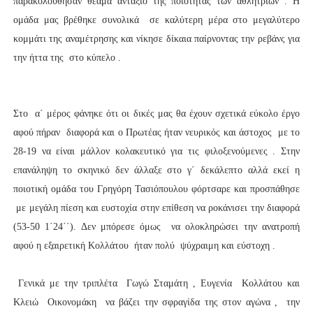
παρακολούθησαν θέαμα αντάξιο της ποιότητας των αθλητριών . Η
ομάδα μας βρέθηκε συνολικά σε καλύτερη μέρα στο μεγαλύτερο
κομμάτι της αναμέτρησης και νίκησε δίκαια παίρνοντας την ρεβάνς για
την ήττα της στο κύπελο .
Στο α΄ μέρος φάνηκε ότι οι δικές μας θα έχουν σχετικά εύκολο έργο
αφού πήραν διαφορά και ο Πρωτέας ήταν νευρικός και άστοχος με το
28-19 να είναι μάλλον κολακευτικό για τις φιλοξενούμενες . Στην
επανάληψη το σκηνικό δεν άλλαξε στο γ΄ δεκάλεπτο αλλά εκεί η
ποιοτική ομάδα του Γρηγόρη Τασιόπουλου φόρτσαρε και προσπάθησε
με μεγάλη πίεση και ευστοχία στην επίθεση να ροκάνισει την διαφορά
(53-50 1΄24΄΄). Δεν μπόρεσε όμως να ολοκληρώσει την ανατροπή
αφού η εξαιρετική Κολλάτου ήταν πολύ ψύχραιμη και εύστοχη .
Γενικά με την τριπλέτα Γωγώ Σταμάτη , Ευγενία Κολλάτου και
Κλειώ Οικονομάκη να βάζει την σφραγίδα της στον αγώνα , την