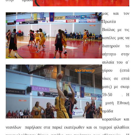
μας και τον
Πρωτέα
Βούλας με τις
κοπέλες μας να
διατηρούν το
αήττητο στην
αυλαία του α΄
γύρου (επτά
νίκες σε επτά
ματς) με σκορ
59-50 . Η
μισή Εθνική
ομάδα
κορασίδων και
νεανίδων παρήλασε στα παρκέ εκατέρωθεν και οι τυχεροί φίλαθλοι