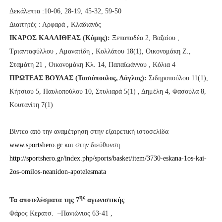
Δεκάλεπτα :10-06, 28-19, 45-32, 59-50
Διαιτητές : Αρφαρά , Κλαδιανός
ΙΚΑΡΟΣ ΚΑΛΛΙΘΕΑΣ (Κόμης):
Ξεπαπαδέα 2, Βαζαίου ,
Τριανταφύλλου , Αμανατίδη , Κολλάτου 18(1), Οικονομάκη Ζ.,
Σταμάτη 21 , Οικονομάκη Κλ. 14, Παπαϊωάννου , Κόλια 4
ΠΡΩΤΕΑΣ ΒΟΥΛΑΣ (Τασιόπουλος, Δάγλας):
Σιδηροπούλου 11(1),
Κήτσιου 5, Παυλοπούλου 10, Στυλιαρά 5(1) , Δημέλη 4, Φασούλα 8,
Κουτανίτη 7(1)
Bίντεο από την αναμέτρηση στην εξαιρετική ιστοσελίδα
www.sportshero.gr
και στην διεύθυνση
http://sportshero.gr/index.php/sports/basket/item/3730-eskana-1os-kai-
2os-omilos-neanidon-apotelesmata
ης
Τα αποτελέσματα της 7
αγωνιστικής
Φάρος Κερατσ. –Πανιώνιος 63-41 ,