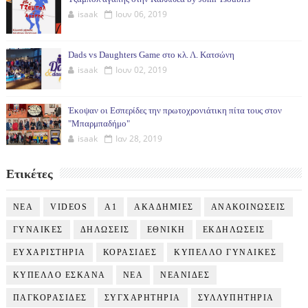
isaak
Ιουν 06, 2019
Dads vs Daughters Game στο κλ. Λ. Κατσώνη
isaak
Ιουν 02, 2019
Έκοψαν οι Εσπερίδες την πρωτοχρονιάτικη πίτα τους στον
"Μπαρμπαδήμο"
isaak
Ιαν 28, 2019
Ετικέτες
NEA
VIDEOS
Α1
ΑΚΑΔΗΜΙΕΣ
ΑΝΑΚΟΙΝΩΣΕΙΣ
ΓΥΝΑΙΚΕΣ
ΔΗΛΩΣΕΙΣ
ΕΘΝΙΚΗ
ΕΚΔΗΛΩΣΕΙΣ
ΕΥΧΑΡΙΣΤΗΡΙΑ
ΚΟΡΑΣΙΔΕΣ
ΚΥΠΕΛΛΟ ΓΥΝΑΙΚΕΣ
ΚΥΠΕΛΛΟ ΕΣΚΑΝΑ
ΝΕΑ
ΝΕΑΝΙΔΕΣ
ΠΑΓΚΟΡΑΣΙΔΕΣ
ΣΥΓΧΑΡΗΤΗΡΙΑ
ΣΥΛΛΥΠΗΤΗΡΙΑ