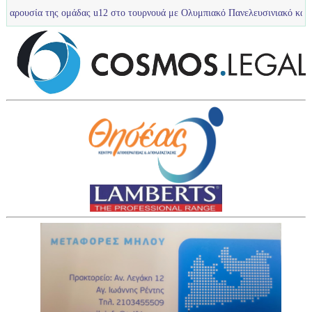
 ομάδας u12 στο τουρνουά με Ολυμπιακό Πανελευσινιακό και Ίριδα Απροπύ