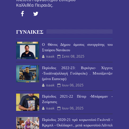
Καλλιθέα Πειραιάς.
ΓΥΝΑΙΚΕΣ
O Θάνος Δήμου άμεσος συνεργάτης του
Σταύρου Νανάκου
isaak
Σεπτ 08, 2025
Περίοδος 2022-23: Βιριόγκε- Χίγγινς
-Τοεάϊνα(αλλαγή Γούλφολκ) . Μπούζαντζιν
(μόνο Eurocup)
isaak
Ιουν 06, 2025
Περίοδος 2021-22 Πότερ -Μπάραμαν -
Ζούμπατς
isaak
Ιουν 06, 2025
Περίοδος 2020-21 πρό κορωνοϊού Γκιλντέϊ -
Κριμπλ - Ουίλλαρντ , μετά κορωνοϊού Λέϊντελ