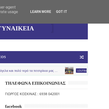
user-agent
erate usage
LEARN MORE
GOT IT
ΚΑΛΛΙΘΕΑΣ
ΓΥΝΑΙΚΕΙΑ
ΟΜΑΔΑ
ΜΠΑΣΚΕΤ
EOS
 νερό τα πιτσιρίκια μας ...
LOUTRAKI SPRING
U12 :Πολύ καλή π
ΤΗΛΕΦΩΝΑ ΕΠΙΚΟΙΝΩΝΙΑΣ
ΓΙΩΡΓΟΣ ΚΟΣΚΙΝΑΣ : 6938 042001
facebook