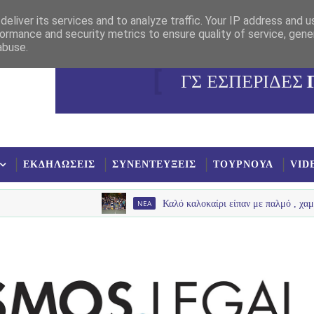
eliver its services and to analyze traffic. Your IP address and 
ormance and security metrics to ensure quality of service, gen
abuse.
ΓΣ ΕΣΠΕΡΙΔΕΣ
ΕΚΔΗΛΩΣΕΙΣ
ΣΥΝΕΝΤΕΥΞΕΙΣ
ΤΟΥΡΝΟΥΑ
VID
NEA
Καλό καλοκαίρι είπαν με παλμό , χαμόγελα και πολύ