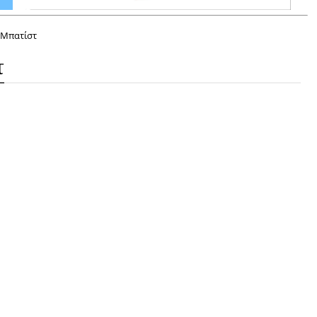
 Μπατίστ
τ