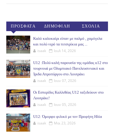
ΠΡΟΣΦΑΤΑ
ΔΗΜΟΦΙΛΗ
ΣΧΟΛΙΑ
(30ΗΜ)
Καλό καλοκαίρι είπαν με παλμό , χαμόγελα
και πολύ νερό τα πιτσιρίκια μας ...
isaak
Ιουλ 14, 2026
U12 :Πολύ καλή παρουσία της ομάδας u12 στο
τουρνουά με Ολυμπιακό Πανελευσινιακό και
Ίριδα Απροπύργου στο Λουτράκι
isaak
Ιουν 07, 2026
Οι Εσπερίδες Καλλιθέας U12 ταξιδεύουν στο
Λουτράκι!
isaak
Ιουν 05, 2026
U12: Όμορφο φιλικό με τον Προφήτη Ηλία
isaak
Μαι 23, 2026