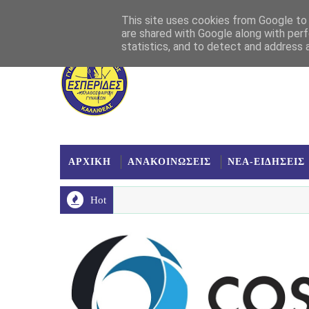
Αρχική
Σχετικά
Επικοινωνία
Χάρτης
This site uses cookies from Google to d
are shared with Google along with perf
statistics, and to detect and address 
ΑΡΧΙΚΗ
ΑΝΑΚΟΙΝΩΣΕΙΣ
ΝΕΑ-ΕΙΔΗΣΕΙΣ
Hot