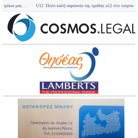
U12 :Πολύ καλή παρουσία της ομάδας u12 στο τουρνουά με Ολυμπιακό Π