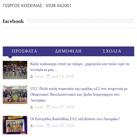
ΓΙΩΡΓΟΣ ΚΟΣΚΙΝΑΣ : 6938 042001
facebook
ΠΡΟΣΦΑΤΑ
ΔΗΜΟΦΙΛΗ
ΣΧΟΛΙΑ
(30ΗΜ)
Καλό καλοκαίρι είπαν με παλμό , χαμόγελα και πολύ νερό τα
πιτσιρίκια μας ...
isaak
Ιουλ 14, 2026
U12 :Πολύ καλή παρουσία της ομάδας u12 στο τουρνουά με
Ολυμπιακό Πανελευσινιακό και Ίριδα Απροπύργου στο
Λουτράκι
isaak
Ιουν 07, 2026
Οι Εσπερίδες Καλλιθέας U12 ταξιδεύουν στο Λουτράκι!
isaak
Ιουν 05, 2026