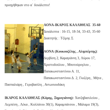
προηγήθηκαν στο α΄ δεκάλεπτο!
AONA-
ΙΚΑΡΟΣ ΚΑΛΛΙΘΕΑΣ 35-60
Δεκάλεπτα : 16-15, 18-34, 33-43, 35-60
Διαιτητής : Τζίμης Σ.
AONA
(Κουκουζέλης , Αλιμπέρτης)
:
Δερβίση 2, Καραγιάννη 3, Λύρου 17,
Χριστοδούλου , Μποτούρογλου ,
Παπακωνσταντίνου Α. 11,
Παπακωνσταντίνου Δ. 2, Γκιζέρη , Μήτα ,
Πασπαλιάρη , Γεροβασίλη , Αντωνιουδάκη
ΙΚΑΡΟΣ ΚΑΛΛΙΘΕΑΣ (Κόμης, Ξηρογιάννη):
Χατζηβασιλείου ,
Λεμπέση , Λέκα , Κολλάτου 30(1), Καραμπάτσου , Μάλαμα 19(3),