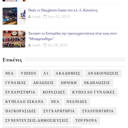
Dads vs Daughters Game στο κλ. Λ. Κατσώνη
isaak
Ιουν 02, 2019
Έκοψαν οι Εσπερίδες την πρωτοχρονιάτικη πίτα τους στον
"Μπαρμπαδήμο"
isaak
Ιαν 28, 2019
Ετικέτες
NEA
VIDEOS
Α1
ΑΚΑΔΗΜΙΕΣ
ΑΝΑΚΟΙΝΩΣΕΙΣ
ΓΥΝΑΙΚΕΣ
ΔΗΛΩΣΕΙΣ
ΕΘΝΙΚΗ
ΕΚΔΗΛΩΣΕΙΣ
ΕΥΧΑΡΙΣΤΗΡΙΑ
ΚΟΡΑΣΙΔΕΣ
ΚΥΠΕΛΛΟ ΓΥΝΑΙΚΕΣ
ΚΥΠΕΛΛΟ ΕΣΚΑΝΑ
ΝΕΑ
ΝΕΑΝΙΔΕΣ
ΠΑΓΚΟΡΑΣΙΔΕΣ
ΣΥΓΧΑΡΗΤΗΡΙΑ
ΣΥΛΛΥΠΗΤΗΡΙΑ
ΣΥΝΕΝΤΕΥΞΕΙΣ-ΔΗΜΟΣΙΕΥΣΕΙΣ
ΤΟΥΡΝΟΥΑ