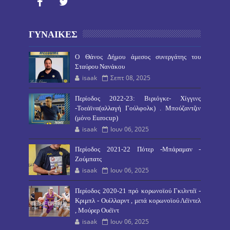
ΓΥΝΑΙΚΕΣ
O Θάνος Δήμου άμεσος συνεργάτης του
Σταύρου Νανάκου
isaak
Σεπτ 08, 2025
Περίοδος 2022-23: Βιριόγκε- Χίγγινς
-Τοεάϊνα(αλλαγή Γούλφολκ) . Μπούζαντζιν
(μόνο Eurocup)
isaak
Ιουν 06, 2025
Περίοδος 2021-22 Πότερ -Μπάραμαν -
Ζούμπατς
isaak
Ιουν 06, 2025
Περίοδος 2020-21 πρό κορωνοϊού Γκιλντέϊ -
Κριμπλ - Ουίλλαρντ , μετά κορωνοϊού Λέϊντελ
, Μούρερ Ουέϊντ
isaak
Ιουν 06, 2025