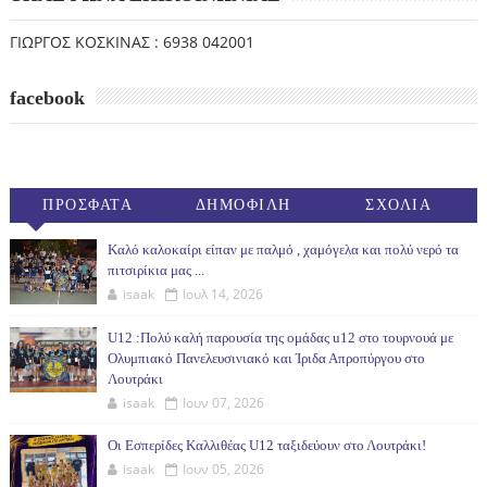
ΓΙΩΡΓΟΣ ΚΟΣΚΙΝΑΣ : 6938 042001
facebook
ΠΡΟΣΦΑΤΑ
ΔΗΜΟΦΙΛΗ
ΣΧΟΛΙΑ
(30ΗΜ)
Καλό καλοκαίρι είπαν με παλμό , χαμόγελα και πολύ νερό τα
πιτσιρίκια μας ...
isaak
Ιουλ 14, 2026
U12 :Πολύ καλή παρουσία της ομάδας u12 στο τουρνουά με
Ολυμπιακό Πανελευσινιακό και Ίριδα Απροπύργου στο
Λουτράκι
isaak
Ιουν 07, 2026
Οι Εσπερίδες Καλλιθέας U12 ταξιδεύουν στο Λουτράκι!
isaak
Ιουν 05, 2026