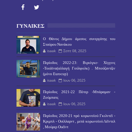
ΓΥΝΑΙΚΕΣ
O Θάνος Δήμου άμεσος συνεργάτης του
Σταύρου Νανάκου
isaak
Σεπτ 08, 2025
Περίοδος 2022-23: Βιριόγκε- Χίγγινς
-Τοεάϊνα(αλλαγή Γούλφολκ) . Μπούζαντζιν
(μόνο Eurocup)
isaak
Ιουν 06, 2025
Περίοδος 2021-22 Πότερ -Μπάραμαν -
Ζούμπατς
isaak
Ιουν 06, 2025
Περίοδος 2020-21 πρό κορωνοϊού Γκιλντέϊ -
Κριμπλ - Ουίλλαρντ , μετά κορωνοϊού Λέϊντελ
, Μούρερ Ουέϊντ