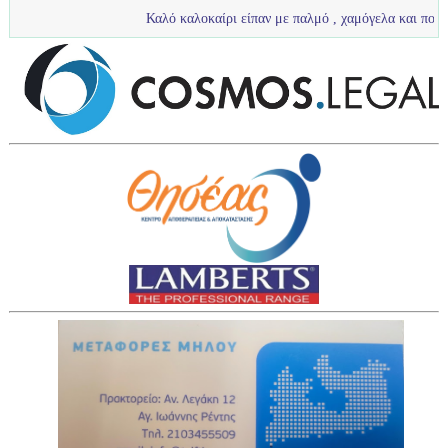
Καλό καλοκαίρι είπαν με παλμό , χαμόγελα και πολύ νερό τα πιτσι