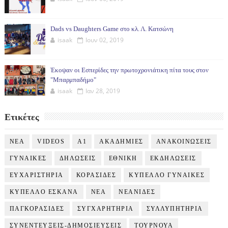
Dads vs Daughters Game στο κλ. Λ. Κατσώνη
isaak
Ιουν 02, 2019
Έκοψαν οι Εσπερίδες την πρωτοχρονιάτικη πίτα τους στον
"Μπαρμπαδήμο"
isaak
Ιαν 28, 2019
Ετικέτες
NEA
VIDEOS
Α1
ΑΚΑΔΗΜΙΕΣ
ΑΝΑΚΟΙΝΩΣΕΙΣ
ΓΥΝΑΙΚΕΣ
ΔΗΛΩΣΕΙΣ
ΕΘΝΙΚΗ
ΕΚΔΗΛΩΣΕΙΣ
ΕΥΧΑΡΙΣΤΗΡΙΑ
ΚΟΡΑΣΙΔΕΣ
ΚΥΠΕΛΛΟ ΓΥΝΑΙΚΕΣ
ΚΥΠΕΛΛΟ ΕΣΚΑΝΑ
ΝΕΑ
ΝΕΑΝΙΔΕΣ
ΠΑΓΚΟΡΑΣΙΔΕΣ
ΣΥΓΧΑΡΗΤΗΡΙΑ
ΣΥΛΛΥΠΗΤΗΡΙΑ
ΣΥΝΕΝΤΕΥΞΕΙΣ-ΔΗΜΟΣΙΕΥΣΕΙΣ
ΤΟΥΡΝΟΥΑ