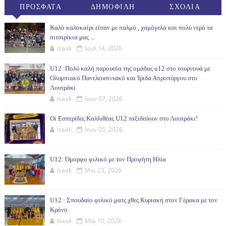
ΠΡΟΣΦΑΤΑ
ΔΗΜΟΦΙΛΗ
ΣΧΟΛΙΑ
(30ΗΜ)
Καλό καλοκαίρι είπαν με παλμό , χαμόγελα και πολύ νερό τα
πιτσιρίκια μας ...
isaak
Ιουλ 14, 2026
U12 :Πολύ καλή παρουσία της ομάδας u12 στο τουρνουά με
Ολυμπιακό Πανελευσινιακό και Ίριδα Απροπύργου στο
Λουτράκι
isaak
Ιουν 07, 2026
Οι Εσπερίδες Καλλιθέας U12 ταξιδεύουν στο Λουτράκι!
isaak
Ιουν 05, 2026
U12: Όμορφο φιλικό με τον Προφήτη Ηλία
isaak
Μαι 23, 2026
U12 : Σπουδαίο φιλικό ματς χθες Κυριακή στον Γέρακα με τον
Κρόνο
isaak
Μαι 10, 2026