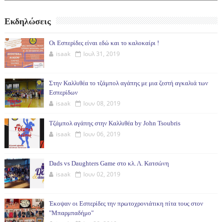
Εκδηλώσεις
Οι Εσπερίδες είναι εδώ και το καλοκαίρι !
isaak
Ιουλ 31, 2019
Στην Καλλιθέα το τζάμπολ αγάπης με μια ζεστή αγκαλιά των
Εσπερίδων
isaak
Ιουν 08, 2019
Τζάμπολ αγάπης στην Καλλιθέα by John Tsoubris
isaak
Ιουν 06, 2019
Dads vs Daughters Game στο κλ. Λ. Κατσώνη
isaak
Ιουν 02, 2019
Έκοψαν οι Εσπερίδες την πρωτοχρονιάτικη πίτα τους στον
"Μπαρμπαδήμο"