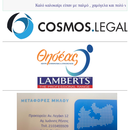
Καλό καλοκαίρι είπαν με παλμό , χαμόγελα και πολύ νερό τα πιτσιρίκι