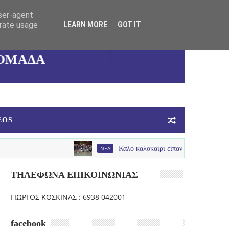
user-agent
ΚΑΛΛΙΘΕΑΣ
erate usage
LEARN MORE
GOT IT
ΓΥΝΑΙΚΕΙΑ
ΟΜΑΔΑ
ΜΠΑΣΚΕΤ
EOS
NEA
Καλό καλοκαίρι είπαν με παλμό , χαμόγελα και π
ΤΗΛΕΦΩΝΑ ΕΠΙΚΟΙΝΩΝΙΑΣ
ΓΙΩΡΓΟΣ ΚΟΣΚΙΝΑΣ : 6938 042001
facebook