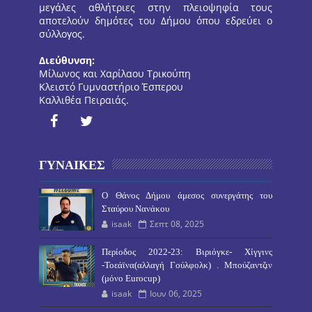
μεγάλες αθλήτριες στην πλειοψηφία τους
αποτελούν δημότες του Δήμου όπου εδρεύει ο
σύλλογος.
Διεύθυνση:
Μίλωνος και Χαρίλαου Τρικούπη
Κλειστό Γυμναστήριο Έσπερου
Καλλιθέα Πειραιάς.
ΓΥΝΑΙΚΕΣ
O Θάνος Δήμου άμεσος συνεργάτης του
Σταύρου Νανάκου
isaak
Σεπτ 08, 2025
Περίοδος 2022-23: Βιριόγκε- Χίγγινς
-Τοεάϊνα(αλλαγή Γούλφολκ) . Μπούζαντζιν
(μόνο Eurocup)
isaak
Ιουν 06, 2025