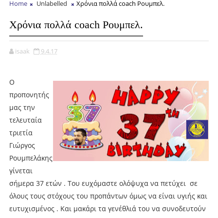
Home
Unlabelled
Χρόνια πολλά coach Ρουμπελ.
Χρόνια πολλά coach Ρουμπελ.
isaak
9.4.17
O
προπονητής
μας την
τελευταία
τριετία
Γιώργος
Ρουμπελάκης
γίνεται
σήμερα 37 ετών . Του ευχόμαστε ολόψυχα να πετύχει σε
όλους τους στόχους του προπάντων όμως να είναι υγιής και
ευτυχισμένος . Και μακάρι τα γενέθλιά του να συνοδευτούν