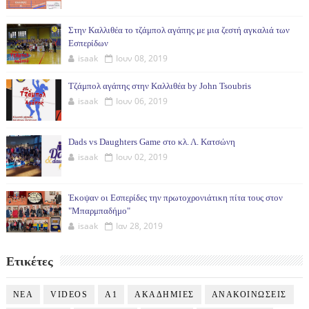
Στην Καλλιθέα το τζάμπολ αγάπης με μια ζεστή αγκαλιά των
Εσπερίδων
isaak
Ιουν 08, 2019
Τζάμπολ αγάπης στην Καλλιθέα by John Tsoubris
isaak
Ιουν 06, 2019
Dads vs Daughters Game στο κλ. Λ. Κατσώνη
isaak
Ιουν 02, 2019
Έκοψαν οι Εσπερίδες την πρωτοχρονιάτικη πίτα τους στον
"Μπαρμπαδήμο"
isaak
Ιαν 28, 2019
Ετικέτες
NEA
VIDEOS
Α1
ΑΚΑΔΗΜΙΕΣ
ΑΝΑΚΟΙΝΩΣΕΙΣ