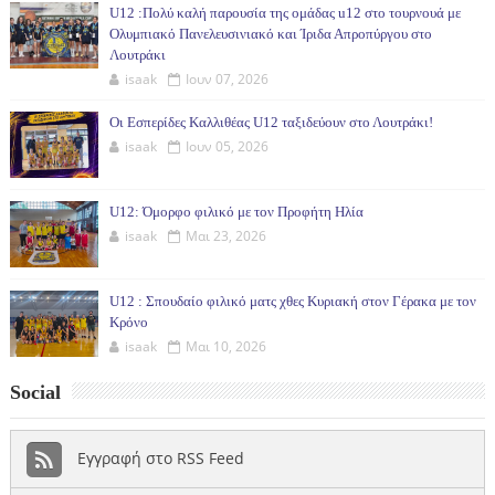
U12 :Πολύ καλή παρουσία της ομάδας u12 στο τουρνουά με
Ολυμπιακό Πανελευσινιακό και Ίριδα Απροπύργου στο
Λουτράκι
isaak
Ιουν 07, 2026
Οι Εσπερίδες Καλλιθέας U12 ταξιδεύουν στο Λουτράκι!
isaak
Ιουν 05, 2026
U12: Όμορφο φιλικό με τον Προφήτη Ηλία
isaak
Μαι 23, 2026
U12 : Σπουδαίο φιλικό ματς χθες Κυριακή στον Γέρακα με τον
Κρόνο
isaak
Μαι 10, 2026
Social
Εγγραφή στο RSS Feed