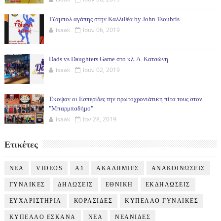
Τζάμπολ αγάπης στην Καλλιθέα by John Tsoubris
isaak
Ιουν 06, 2019
Dads vs Daughters Game στο κλ. Λ. Κατσώνη
isaak
Ιουν 02, 2019
Έκοψαν οι Εσπερίδες την πρωτοχρονιάτικη πίτα τους στον
"Μπαρμπαδήμο"
isaak
Ιαν 28, 2019
Ετικέτες
NEA
VIDEOS
Α1
ΑΚΑΔΗΜΙΕΣ
ΑΝΑΚΟΙΝΩΣΕΙΣ
ΓΥΝΑΙΚΕΣ
ΔΗΛΩΣΕΙΣ
ΕΘΝΙΚΗ
ΕΚΔΗΛΩΣΕΙΣ
ΕΥΧΑΡΙΣΤΗΡΙΑ
ΚΟΡΑΣΙΔΕΣ
ΚΥΠΕΛΛΟ ΓΥΝΑΙΚΕΣ
ΚΥΠΕΛΛΟ ΕΣΚΑΝΑ
ΝΕΑ
ΝΕΑΝΙΔΕΣ