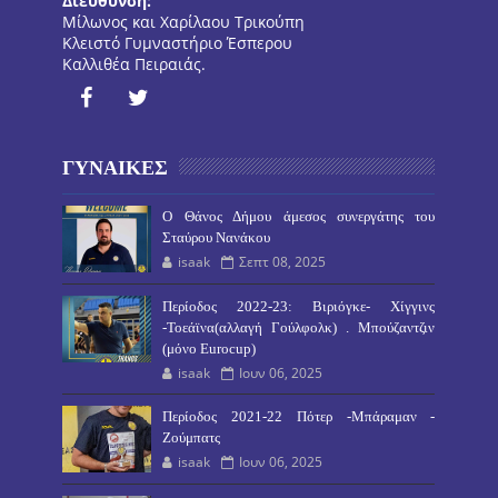
Διεύθυνση:
Μίλωνος και Χαρίλαου Τρικούπη
Κλειστό Γυμναστήριο Έσπερου
Καλλιθέα Πειραιάς.
ΓΥΝΑΙΚΕΣ
O Θάνος Δήμου άμεσος συνεργάτης του
Σταύρου Νανάκου
isaak
Σεπτ 08, 2025
Περίοδος 2022-23: Βιριόγκε- Χίγγινς
-Τοεάϊνα(αλλαγή Γούλφολκ) . Μπούζαντζιν
(μόνο Eurocup)
isaak
Ιουν 06, 2025
Περίοδος 2021-22 Πότερ -Μπάραμαν -
Ζούμπατς
isaak
Ιουν 06, 2025