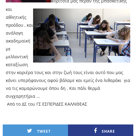
κορίτσια μας πέραν της μπασκετικής
και
αθλητικής
προόδου , και
ανάλογη
ακαδημαϊκή
με
μελλοντική
καταξίωση
στην καριέρα τους και στην ζωή τους είναι αυτό που μας
κάνει υπερήφανους αφού βάλαμε και εμείς ένα λιθαράκι για
να τις καμαρώνουμε όπου δη . Και πάλι θερμά
συγχαρητήρια ...
Από το ΔΣ του ΓΣ ΕΣΠΕΡΙΔΕΣ ΚΑΛΛΙΘΕΑΣ
TWEET
SHARE