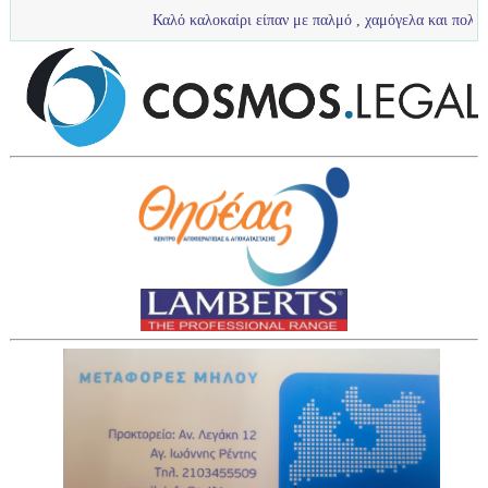
Καλό καλοκαίρι είπαν με παλμό , χαμόγελα και πολύ νερό τα πιτσι