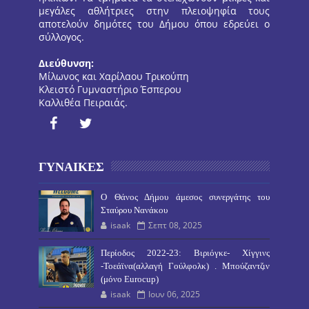
μεγάλες αθλήτριες στην πλειοψηφία τους
αποτελούν δημότες του Δήμου όπου εδρεύει ο
σύλλογος.
Διεύθυνση:
Μίλωνος και Χαρίλαου Τρικούπη
Κλειστό Γυμναστήριο Έσπερου
Καλλιθέα Πειραιάς.
ΓΥΝΑΙΚΕΣ
O Θάνος Δήμου άμεσος συνεργάτης του
Σταύρου Νανάκου
isaak
Σεπτ 08, 2025
Περίοδος 2022-23: Βιριόγκε- Χίγγινς
-Τοεάϊνα(αλλαγή Γούλφολκ) . Μπούζαντζιν
(μόνο Eurocup)
isaak
Ιουν 06, 2025