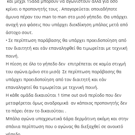
και μέχρι 15άδα μπορούν να αγωνιστούν αλλά για όσο
κρίνει ο προπονητής τους . Απαγορεύεται οποιαδήποτε
άμυνα πέραν του man to man στο μισό γήπεδο. Θα υπάρχει
ανοχή για φάσεις που υπάρχει διεκδίκηση μπάλας μετά από
άστοχο σουτ.
• Σε περίπτωση παράβασης θα υπάρχει προειδοποίηση από
τον διαιτητή και εάν επαναληφθεί θα τιμωρείται με τεχνική
ποινή.
Η πίεση σε όλο το γήπεδο δεν επιτρέπεται σε καμία στιγμή
του αγώνα.(μόνο στο μισό) Σε περίπτωση παράβασης θα
υπάρχει προειδοποίηση από τον διαιτητή και εάν
επαναληφτεί θα τιμωρείται με τεχνική ποινή.
Η κάθε ομάδα δικαιούται 1 time out ανά περίοδο που δεν
μεταφέρεται όμως αναδρομικά αν κάποιος προπονητής δεν
το πάρει όταν το δικαιούταιι .
Μπάλα αγώνα υποχρεωτικά 6άρα δερμάτινη ακόμη και στην
σπάνια περίπτωση που ο αγώνας θα διεξαχθεί σε ανοικτό
γήπεδο .