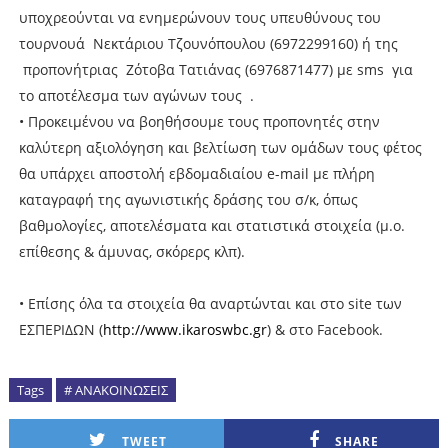
υποχρεούνται να ενημερώνουν τους υπευθύνους του
τουρνουά Νεκτάριου Τζουνόπουλου (6972299160) ή της
προπονήτριας Ζότοβα Τατιάνας (6976871477) με sms για
το αποτέλεσμα των αγώνων τους .
• Προκειμένου να βοηθήσουμε τους προπονητές στην
καλύτερη αξιολόγηση και βελτίωση των ομάδων τους φέτος
θα υπάρχει αποστολή εβδομαδιαίου e-mail με πλήρη
καταγραφή της αγωνιστικής δράσης του σ/κ, όπως
βαθμολογίες, αποτελέσματα και στατιστικά στοιχεία (μ.ο.
επίθεσης & άμυνας, σκόρερς κλπ).
• Επίσης όλα τα στοιχεία θα αναρτώνται και στο site των
ΕΣΠΕΡΙΔΩΝ (
http://www.ikaroswbc.gr
) & στο Facebook.
Tags
# ΑΝΑΚΟΙΝΩΣΕΙΣ
TWEET
SHARE