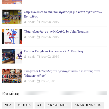
Στην Καλλιθέα το τζάμπολ αγάπης με μια ζεστή αγκαλιά των
Εσπερίδων
isaak
Ιουν 08, 2019
Τζάμπολ αγάπης στην Καλλιθέα by John Tsoubris
isaak
Ιουν 06, 2019
Dads vs Daughters Game στο κλ. Λ. Κατσώνη
isaak
Ιουν 02, 2019
Έκοψαν οι Εσπερίδες την πρωτοχρονιάτικη πίτα τους στον
"Μπαρμπαδήμο"
isaak
Ιαν 28, 2019
Ετικέτες
NEA
VIDEOS
Α1
ΑΚΑΔΗΜΙΕΣ
ΑΝΑΚΟΙΝΩΣΕΙΣ