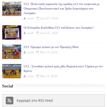
U12 :Πολύ καλή παρουσία της ομάδας u12 στο τουρνουά με
Ολυμπιακό Πανελευσινιακό και Ίριδα Απροπύργου στο
Λουτράκι
isaak
Ιουν 07, 2026
Οι Εσπερίδες Καλλιθέας U12 ταξιδεύουν στο Λουτράκι!
isaak
Ιουν 05, 2026
U12: Όμορφο φιλικό με τον Προφήτη Ηλία
isaak
Μαι 23, 2026
U12 : Σπουδαίο φιλικό ματς χθες Κυριακή στον Γέρακα με τον
Κρόνο
isaak
Μαι 10, 2026
Social
Εγγραφή στο RSS Feed