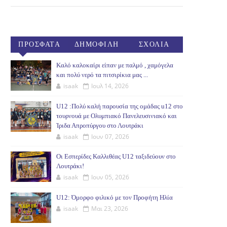
ΠΡΟΣΦΑΤΑ
ΔΗΜΟΦΙΛΗ
ΣΧΟΛΙΑ
(30ΗΜ)
Καλό καλοκαίρι είπαν με παλμό , χαμόγελα
και πολύ νερό τα πιτσιρίκια μας ...
isaak
Ιουλ 14, 2026
U12 :Πολύ καλή παρουσία της ομάδας u12 στο
τουρνουά με Ολυμπιακό Πανελευσινιακό και
Ίριδα Απροπύργου στο Λουτράκι
isaak
Ιουν 07, 2026
Οι Εσπερίδες Καλλιθέας U12 ταξιδεύουν στο
Λουτράκι!
isaak
Ιουν 05, 2026
U12: Όμορφο φιλικό με τον Προφήτη Ηλία
isaak
Μαι 23, 2026