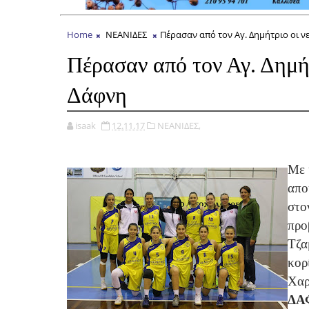
Home
ΝΕΑΝΙΔΕΣ
Πέρασαν από τον Αγ. Δημήτριο οι ν
Πέρασαν από τον Αγ. Δημήτ
Δάφνη
isaak
12.11.17
ΝΕΑΝΙΔΕΣ,
Με 
απο
στο
προ
Τζα
κορ
Χαρ
ΔΑ