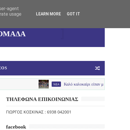
user-agent
ΚΑΛΛΙΘΕΑΣ
erate usage
LEARN MORE
GOT IT
ΓΥΝΑΙΚΕΙΑ
ΟΜΑΔΑ
ΜΠΑΣΚΕΤ
EOS
NEA
Καλό καλοκαίρι είπαν με παλμό , χαμόγελα και πολύ
ΤΗΛΕΦΩΝΑ ΕΠΙΚΟΙΝΩΝΙΑΣ
ΓΙΩΡΓΟΣ ΚΟΣΚΙΝΑΣ : 6938 042001
facebook