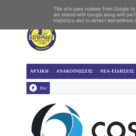
Αρχική
Σχετικά
Επικοινωνία
Χάρτης
This site uses cookies from Google to d
are shared with Google along with perf
statistics, and to detect and address 
ΑΡΧΙΚΗ
ΑΝΑΚΟΙΝΩΣΕΙΣ
ΝΕΑ-ΕΙΔΗΣΕΙΣ
Hot