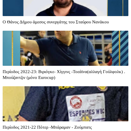
O Θάνος Δήμου άμεσος συνεργάτης του Σταύρου Νανάκου
Περίοδος 2022-23: Βιριόγκε- Χίγγινς -Τοεάϊνα(αλλαγή Γούλφολκ) .
Μπούζαντζιν (μόνο Eurocup)
Περίοδος 2021-22 Πότερ -Μπάραμαν - Ζούμπατς