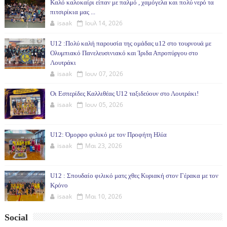
Καλό καλοκαίρι είπαν με παλμό , χαμόγελα και πολύ νερό τα
πιτσιρίκια μας ...
isaak
Ιουλ 14, 2026
U12 :Πολύ καλή παρουσία της ομάδας u12 στο τουρνουά με
Ολυμπιακό Πανελευσινιακό και Ίριδα Απροπύργου στο
Λουτράκι
isaak
Ιουν 07, 2026
Οι Εσπερίδες Καλλιθέας U12 ταξιδεύουν στο Λουτράκι!
isaak
Ιουν 05, 2026
U12: Όμορφο φιλικό με τον Προφήτη Ηλία
isaak
Μαι 23, 2026
U12 : Σπουδαίο φιλικό ματς χθες Κυριακή στον Γέρακα με τον
Κρόνο
isaak
Μαι 10, 2026
Social