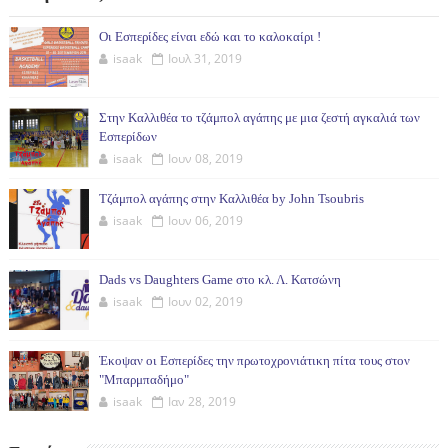
Οι Εσπερίδες είναι εδώ και το καλοκαίρι !
isaak
Ιουλ 31, 2019
Στην Καλλιθέα το τζάμπολ αγάπης με μια ζεστή αγκαλιά των
Εσπερίδων
isaak
Ιουν 08, 2019
Τζάμπολ αγάπης στην Καλλιθέα by John Tsoubris
isaak
Ιουν 06, 2019
Dads vs Daughters Game στο κλ. Λ. Κατσώνη
isaak
Ιουν 02, 2019
Έκοψαν οι Εσπερίδες την πρωτοχρονιάτικη πίτα τους στον
"Μπαρμπαδήμο"
isaak
Ιαν 28, 2019