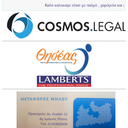
Καλό καλοκαίρι είπαν με παλμό , χαμόγελα και πολύ νερό τα π