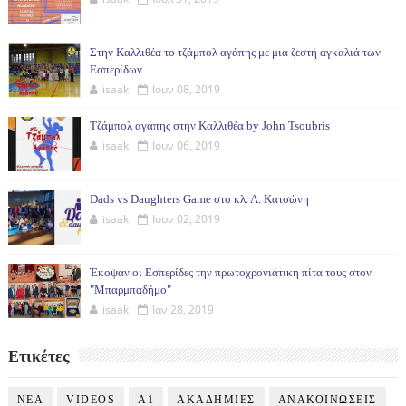
Στην Καλλιθέα το τζάμπολ αγάπης με μια ζεστή αγκαλιά των
Εσπερίδων
isaak
Ιουν 08, 2019
Τζάμπολ αγάπης στην Καλλιθέα by John Tsoubris
isaak
Ιουν 06, 2019
Dads vs Daughters Game στο κλ. Λ. Κατσώνη
isaak
Ιουν 02, 2019
Έκοψαν οι Εσπερίδες την πρωτοχρονιάτικη πίτα τους στον
"Μπαρμπαδήμο"
isaak
Ιαν 28, 2019
Ετικέτες
NEA
VIDEOS
Α1
ΑΚΑΔΗΜΙΕΣ
ΑΝΑΚΟΙΝΩΣΕΙΣ