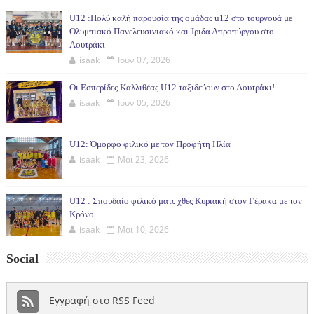
U12 :Πολύ καλή παρουσία της ομάδας u12 στο τουρνουά με
Ολυμπιακό Πανελευσινιακό και Ίριδα Απροπύργου στο
Λουτράκι
isaak
Ιουν 07, 2026
Οι Εσπερίδες Καλλιθέας U12 ταξιδεύουν στο Λουτράκι!
isaak
Ιουν 05, 2026
U12: Όμορφο φιλικό με τον Προφήτη Ηλία
isaak
Μαι 23, 2026
U12 : Σπουδαίο φιλικό ματς χθες Κυριακή στον Γέρακα με τον
Κρόνο
isaak
Μαι 10, 2026
Social
Εγγραφή στο RSS Feed