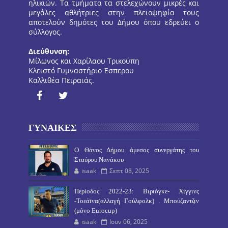
ηλικιών. Τα τμήματα τα στελεχώνουν μικρές και
μεγάλες αθλήτριες στην πλειοψηφία τους
αποτελούν δημότες του Δήμου όπου εδρεύει ο
σύλλογος.
Διεύθυνση:
Μίλωνος και Χαρίλαου Τρικούπη
Κλειστό Γυμναστήριο Έσπερου
Καλλιθέα Πειραιάς.
ΓΥΝΑΙΚΕΣ
O Θάνος Δήμου άμεσος συνεργάτης του
Σταύρου Νανάκου
isaak
Σεπτ 08, 2025
Περίοδος 2022-23: Βιριόγκε- Χίγγινς
-Τοεάϊνα(αλλαγή Γούλφολκ) . Μπούζαντζιν
(μόνο Eurocup)
isaak
Ιουν 06, 2025