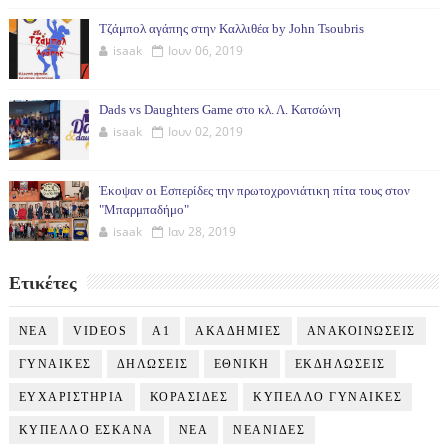
Τζάμπολ αγάπης στην Καλλιθέα by John Tsoubris
isaak
Ιουν 06, 2019
Dads vs Daughters Game στο κλ. Λ. Κατσώνη
isaak
Ιουν 02, 2019
Έκοψαν οι Εσπερίδες την πρωτοχρονιάτικη πίτα τους στον
"Μπαρμπαδήμο"
isaak
Ιαν 28, 2019
Ετικέτες
NEA
VIDEOS
Α1
ΑΚΑΔΗΜΙΕΣ
ΑΝΑΚΟΙΝΩΣΕΙΣ
ΓΥΝΑΙΚΕΣ
ΔΗΛΩΣΕΙΣ
ΕΘΝΙΚΗ
ΕΚΔΗΛΩΣΕΙΣ
ΕΥΧΑΡΙΣΤΗΡΙΑ
ΚΟΡΑΣΙΔΕΣ
ΚΥΠΕΛΛΟ ΓΥΝΑΙΚΕΣ
ΚΥΠΕΛΛΟ ΕΣΚΑΝΑ
ΝΕΑ
ΝΕΑΝΙΔΕΣ