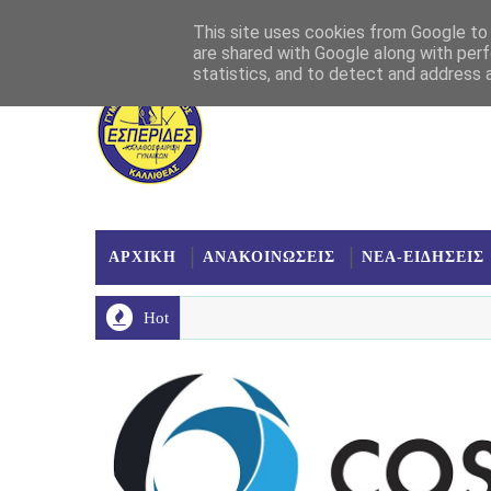
Αρχική
Σχετικά
Επικοινωνία
Χάρτης
This site uses cookies from Google to d
are shared with Google along with perf
statistics, and to detect and address 
ΑΡΧΙΚΗ
ΑΝΑΚΟΙΝΩΣΕΙΣ
ΝΕΑ-ΕΙΔΗΣΕΙΣ
Hot