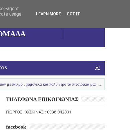
user-agent
erate usage
LEARN MORE
GOT IT
ΚΑΛΛΙΘΕΑΣ
ΓΥΝΑΙΚΕΙΑ
ΟΜΑΔΑ
ΜΠΑΣΚΕΤ
EOS
μό , χαμόγελα και πολύ νερό τα πιτσιρίκια μας ...
LOUTRAKI SPRI
ΤΗΛΕΦΩΝΑ ΕΠΙΚΟΙΝΩΝΙΑΣ
ΓΙΩΡΓΟΣ ΚΟΣΚΙΝΑΣ : 6938 042001
facebook