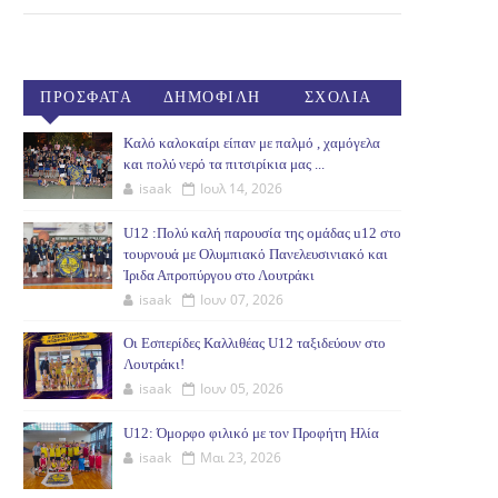
ΠΡΟΣΦΑΤΑ
ΔΗΜΟΦΙΛΗ
ΣΧΟΛΙΑ
(30ΗΜ)
Καλό καλοκαίρι είπαν με παλμό , χαμόγελα
και πολύ νερό τα πιτσιρίκια μας ...
isaak
Ιουλ 14, 2026
U12 :Πολύ καλή παρουσία της ομάδας u12 στο
τουρνουά με Ολυμπιακό Πανελευσινιακό και
Ίριδα Απροπύργου στο Λουτράκι
isaak
Ιουν 07, 2026
Οι Εσπερίδες Καλλιθέας U12 ταξιδεύουν στο
Λουτράκι!
isaak
Ιουν 05, 2026
U12: Όμορφο φιλικό με τον Προφήτη Ηλία
isaak
Μαι 23, 2026