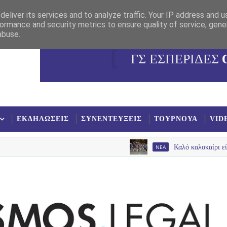
eliver its services and to analyze traffic. Your IP address and 
ormance and security metrics to ensure quality of service, gen
abuse.
ΓΣ ΕΣΠΕΡΙΔΕΣ
ΕΚΔΗΛΩΣΕΙΣ
ΣΥΝΕΝΤΕΥΞΕΙΣ
ΤΟΥΡΝΟΥΑ
VID
NEA
Καλό καλοκαίρι είπαν με παλ