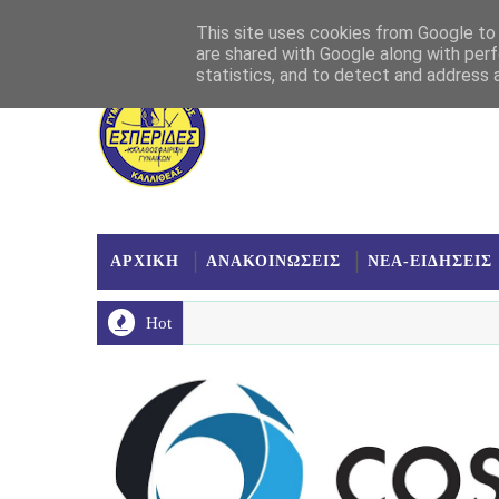
Αρχική
Σχετικά
Επικοινωνία
Χάρτης
This site uses cookies from Google to d
are shared with Google along with perf
statistics, and to detect and address 
ΑΡΧΙΚΗ
ΑΝΑΚΟΙΝΩΣΕΙΣ
ΝΕΑ-ΕΙΔΗΣΕΙΣ
Hot