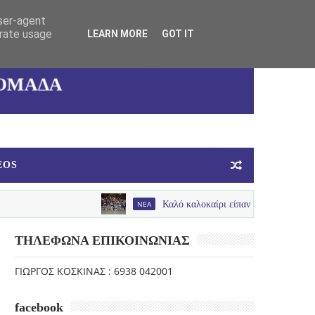
user-agent
ΚΑΛΛΙΘΕΑΣ
erate usage
LEARN MORE
GOT IT
ΓΥΝΑΙΚΕΙΑ
ΟΜΑΔΑ
ΜΠΑΣΚΕΤ
EOS
NEA
Καλό καλοκαίρι είπαν με παλμό , χαμόγελα και πο
ΤΗΛΕΦΩΝΑ ΕΠΙΚΟΙΝΩΝΙΑΣ
ΓΙΩΡΓΟΣ ΚΟΣΚΙΝΑΣ : 6938 042001
facebook