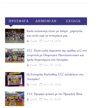
ΠΡΟΣΦΑΤΑ
ΔΗΜΟΦΙΛΗ
ΣΧΟΛΙΑ
(30ΗΜ)
Καλό καλοκαίρι είπαν με παλμό , χαμόγελα
και πολύ νερό τα πιτσιρίκια μας ...
isaak
Ιουλ 14, 2026
U12 :Πολύ καλή παρουσία της ομάδας u12 στο
τουρνουά με Ολυμπιακό Πανελευσινιακό και
Ίριδα Απροπύργου στο Λουτράκι
isaak
Ιουν 07, 2026
Οι Εσπερίδες Καλλιθέας U12 ταξιδεύουν στο
Λουτράκι!
isaak
Ιουν 05, 2026
U12: Όμορφο φιλικό με τον Προφήτη Ηλία
isaak
Μαι 23, 2026