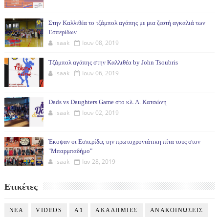
Στην Καλλιθέα το τζάμπολ αγάπης με μια ζεστή αγκαλιά των
Εσπερίδων
isaak
Ιουν 08, 2019
Τζάμπολ αγάπης στην Καλλιθέα by John Tsoubris
isaak
Ιουν 06, 2019
Dads vs Daughters Game στο κλ. Λ. Κατσώνη
isaak
Ιουν 02, 2019
Έκοψαν οι Εσπερίδες την πρωτοχρονιάτικη πίτα τους στον
"Μπαρμπαδήμο"
isaak
Ιαν 28, 2019
Ετικέτες
NEA
VIDEOS
Α1
ΑΚΑΔΗΜΙΕΣ
ΑΝΑΚΟΙΝΩΣΕΙΣ