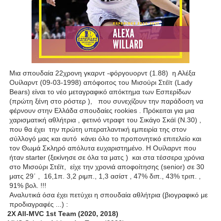
Μια σπουδαία 22χρονη γκαρντ -φόργουορντ (1.88)
η Αλέξα
Ουίλαρντ (09-03-1998) απόφοιτος του Μισούρι Στέϊτ (Lady
Bears) είναι το νέο μεταγραφικό απόκτημα των Εσπερίδων
(πρώτη ξένη στο ρόστερ ), που συνεχίζουν την παράδοση να
φέρνουν στην Ελλάδα σπουδαίες rookies . Πρόκειται για μια
χαρισματική αθλήτρια , φετινό ντραφτ του Σικάγο Σκάϊ (Ν.30) ,
που θα έχει
την πρώτη υπερατλαντική εμπειρία της στον
σύλλογό μας και αυτό
κάνει όλο το προπονητικό επιτελείο και
τον Θωμά Σκληρό απόλυτα ευχαριστημένο. Η Ουίλαρντ που
ήταν starter (ξεκίνησε σε όλα τα ματς ) και στα τέσσερα χρόνια
στο Μισούρι Στέϊτ, είχε την χρονιά αποφοίτησης (senior) σε 30
ματς 29΄ ,
16,1π. 3,2 ριμπ., 1,3 ασίστ , 47% διπ., 43% τριπ. ,
91% βολ. !!!
Αναλυτικά όσα έχει πετύχει η σπουδαία αθλήτρια (βιογραφικό με
προδιαγραφές ...) :
2X All-MVC 1st Team (2020, 2018)