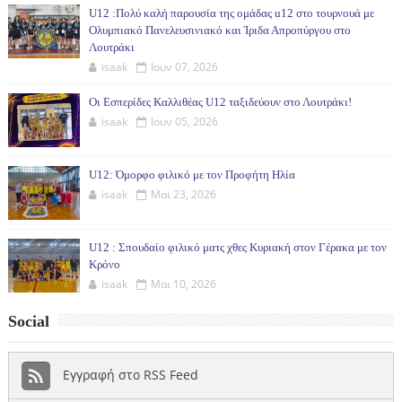
U12 :Πολύ καλή παρουσία της ομάδας u12 στο τουρνουά με
Ολυμπιακό Πανελευσινιακό και Ίριδα Απροπύργου στο
Λουτράκι
isaak
Ιουν 07, 2026
Οι Εσπερίδες Καλλιθέας U12 ταξιδεύουν στο Λουτράκι!
isaak
Ιουν 05, 2026
U12: Όμορφο φιλικό με τον Προφήτη Ηλία
isaak
Μαι 23, 2026
U12 : Σπουδαίο φιλικό ματς χθες Κυριακή στον Γέρακα με τον
Κρόνο
isaak
Μαι 10, 2026
Social
Εγγραφή στο RSS Feed