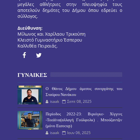
μεγάλες αθλήτριες στην πλειοψηφία τους
αποτελούν δημότες του Δήμου όπου εδρεύει ο
σύλλογος.
Διεύθυνση:
Μίλωνος και Χαρίλαου Τρικούπη
Κλειστό Γυμναστήριο Έσπερου
Καλλιθέα Πειραιάς.
ΓΥΝΑΙΚΕΣ
O Θάνος Δήμου άμεσος συνεργάτης του
Σταύρου Νανάκου
isaak
Σεπτ 08, 2025
Περίοδος 2022-23: Βιριόγκε- Χίγγινς
-Τοεάϊνα(αλλαγή Γούλφολκ) . Μπούζαντζιν
(μόνο Eurocup)
isaak
Ιουν 06, 2025