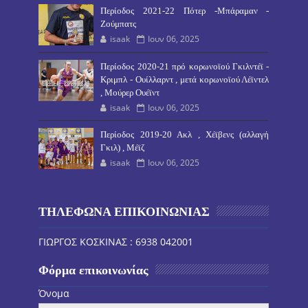
Περίοδος 2021-22 Πότερ -Μπάραμαν -
Ζούμπατς
isaak
Ιουν 06, 2025
Περίοδος 2020-21 πρό κορωνοϊού Γκιλντέϊ -
Κριμπλ - Ουίλλαρντ , μετά κορωνοϊού Λέϊντελ
, Μούρερ Ουέϊντ
isaak
Ιουν 06, 2025
Περίοδος 2019-20 Ακλ , Χέϊβενς (αλλαγή
Γκιλ) , Μέϊζ
isaak
Ιουν 06, 2025
ΤΗΛΕΦΩΝΑ ΕΠΙΚΟΙΝΩΝΙΑΣ
ΓΙΩΡΓΟΣ ΚΟΣΚΙΝΑΣ : 6938 042001
Φόρμα επικοινωνίας
Όνομα