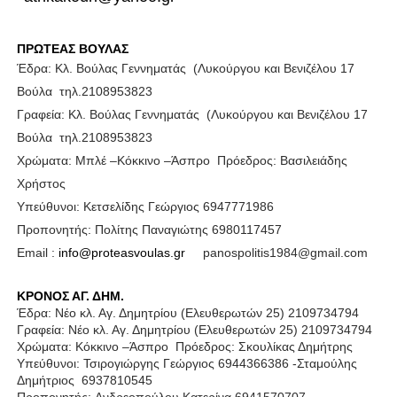
ΠΡΩΤΕΑΣ ΒΟΥΛΑΣ
Έδρα: Κλ. Βούλας Γεννηματάς
(Λυκούργου και Βενιζέλου 17
Βούλα
τηλ.2108953823
Γραφεία: Κλ. Βούλας Γεννηματάς
(Λυκούργου και Βενιζέλου 17
Βούλα
τηλ.2108953823
Χρώματα: Μπλέ –Κόκκινο –Άσπρο
Πρόεδρος: Βασιλειάδης
Χρήστος
Υπεύθυνοι: Κετσελίδης Γεώργιος 6947771986
Προπονητής: Πολίτης Παναγιώτης 6980117457
Email :
info
@
proteasvoulas
.
gr
panospolitis1984@gmail.com
ΚΡΟΝΟΣ ΑΓ. ΔΗΜ.
Έδρα: Νέο κλ. Αγ. Δημητρίου (
E
λευθερωτών 25) 2109734794
Γραφεία: Νέο κλ. Αγ. Δημητρίου (
E
λευθερωτών 25) 2109734794
Χρώματα: Κόκκινο –Άσπρο
Πρόεδρος: Σκουλίκας Δημήτρης
Υπεύθυνοι: Τσιρογιώργης Γεώργιος 6944366386 -Σταμούλης
Δημήτριος
6937810545