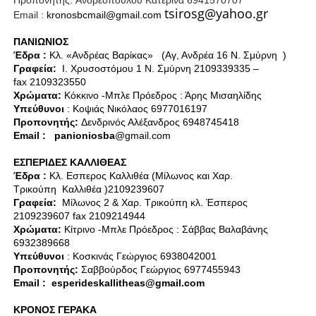
Προπονητής:
A
νδρεοπούλου Κατερίνα 6941570707
tsirosg@yahoo.gr
Email :
kronosbcmail
@
gmail
.
com
ΠΑΝΙΩΝΙΟΣ
Έδρα :
Κλ. «Ανδρέας Βαρίκας»
(Αγ, Ανδρέα 16 Ν. Σμύρνη
)
Γραφεία:
Ι. Χρυσοστόμου 1 Ν. Σμύρνη 2109339335 –
fax
2109323550
X
ρώματα:
K
όκκινο -
Μπλε Πρόεδρος : Άρης Μισαηλίδης
Υπεύθυνοι
: Κοψιάς Νικόλαος 6977016197
Προπονητής:
Δενδρινός Αλέξανδρος 6948745418
Email
:
panioniosba
@
gmail
.
com
ΕΣΠΕΡΙΔΕΣ ΚΑΛΛΙΘΕΑΣ
Έδρα :
Κλ. Εσπερος Καλλιθέα (Μίλωνος και Χαρ.
Τρικούπη
Καλλιθέα )2109239607
Γραφεία:
Μίλωνος 2 & Χαρ. Τρικούπη κλ. Έσπερος
2109239607
fax
2109214944
X
ρώματα:
K
ίτρινο -
Μπλε Πρόεδρος : Σάββας Βαλαβάνης
6932389668
Υπεύθυνοι
: Κοσκινάς Γεώργιος 6938042001
Προπονητής:
Σαββούρδος Γεώργιος 6977455943
Email
:
esperideskallitheas
@
gmail
.
com
ΚΡΟΝΟΣ ΓΕΡΑΚΑ