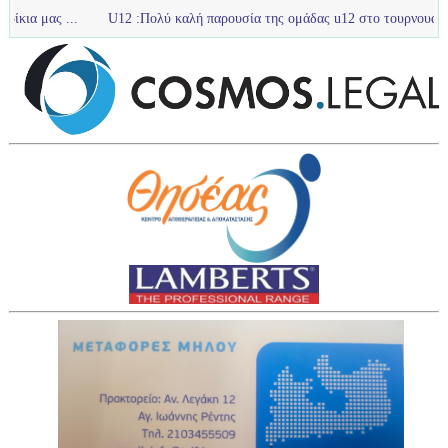
U12 :Πολύ καλή παρουσία της ομάδας u12 στο τουρνουά με Ολυμπιακό Π