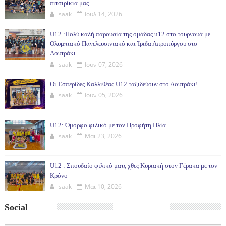
πιτσιρίκια μας ...
isaak
Ιουλ 14, 2026
U12 :Πολύ καλή παρουσία της ομάδας u12 στο τουρνουά με
Ολυμπιακό Πανελευσινιακό και Ίριδα Απροπύργου στο
Λουτράκι
isaak
Ιουν 07, 2026
Οι Εσπερίδες Καλλιθέας U12 ταξιδεύουν στο Λουτράκι!
isaak
Ιουν 05, 2026
U12: Όμορφο φιλικό με τον Προφήτη Ηλία
isaak
Μαι 23, 2026
U12 : Σπουδαίο φιλικό ματς χθες Κυριακή στον Γέρακα με τον
Κρόνο
isaak
Μαι 10, 2026
Social