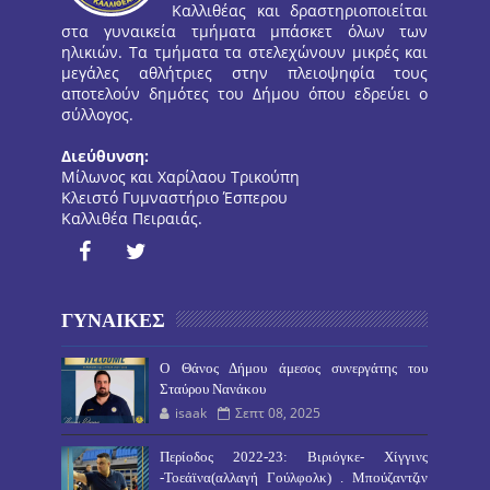
Καλλιθέας και δραστηριοποιείται
στα γυναικεία τμήματα μπάσκετ όλων των
ηλικιών. Τα τμήματα τα στελεχώνουν μικρές και
μεγάλες αθλήτριες στην πλειοψηφία τους
αποτελούν δημότες του Δήμου όπου εδρεύει ο
σύλλογος.
Διεύθυνση:
Μίλωνος και Χαρίλαου Τρικούπη
Κλειστό Γυμναστήριο Έσπερου
Καλλιθέα Πειραιάς.
ΓΥΝΑΙΚΕΣ
O Θάνος Δήμου άμεσος συνεργάτης του
Σταύρου Νανάκου
isaak
Σεπτ 08, 2025
Περίοδος 2022-23: Βιριόγκε- Χίγγινς
-Τοεάϊνα(αλλαγή Γούλφολκ) . Μπούζαντζιν