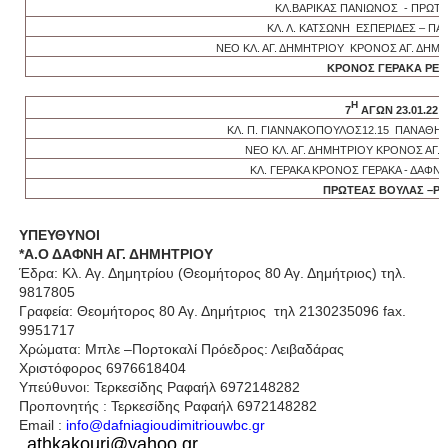
ΚΛ.ΒΑΡΙΚΑΣ ΠΑΝΙΩΝΟΣ - ΠΡΩΤ
ΚΛ. Λ. ΚΑΤΣΩΝΗ ΕΣΠΕΡΙΔΕΣ – Π
ΝΕΟ ΚΛ. ΑΓ. ΔΗΜΗΤΡΙΟΥ ΚΡΟΝΟΣ ΑΓ. ΔΗΜ.
ΚΡΟΝΟΣ ΓΕΡΑΚΑ ΡΕ
Η
7
ΑΓΩΝ 23.01.22
ΚΛ. Π. ΓΙΑΝΝΑΚΟΠΟΥΛΟΣ12.15 ΠΑΝΑΘΗΝ
ΝΕΟ ΚΛ. ΑΓ. ΔΗΜΗΤΡΙΟΥ ΚΡΟΝΟΣ ΑΓ. 
ΚΛ. ΓΕΡΑΚΑ ΚΡΟΝΟΣ ΓΕΡΑΚΑ - ΔΑΦΝΗ
ΠΡΩΤΕΑΣ ΒΟΥΛΑΣ –Ρ
ΥΠΕΥΘΥΝΟΙ
*Α.Ο ΔΑΦΝΗ ΑΓ. ΔΗΜΗΤΡΙΟΥ
Έδρα: Κλ. Αγ. Δημητρίου (Θεομήτορος 80 Αγ. Δημήτριος) τηλ.
9817805
Γραφεία: Θεομήτορος 80 Αγ. Δημήτριος τηλ 2130235096 fax.
9951717
Χρώματα: Mπλε –Πορτοκαλί Πρόεδρος: Λειβαδάρας
Χριστόφορος 6976618404
Υπεύθυνοι: Τερκεσίδης Ραφαήλ 6972148282
Προπονητής : Τερκεσίδης Ραφαήλ 6972148282
Email :
info@dafniagioudimitriouwbc.gr
athkakouri@yahoo.gr