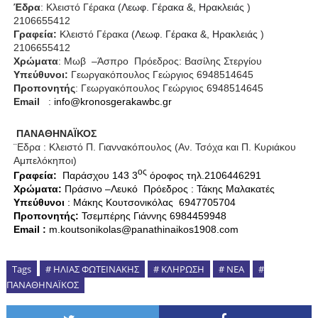
Έδρα
: Κλειστό Γέρακα (
Λεωφ. Γέρακα &, Ηρακλειάς
)
2106655412
Γραφεία:
Κλειστό Γέρακα (
Λεωφ. Γέρακα &, Ηρακλειάς
)
2106655412
Χρώματα
: Μωβ
–Άσπρο
Πρόεδρος: Βασίλης Στεργίου
Υπεύθυνοι:
Γεωργακόπουλος Γεώργιος 6948514645
Προπονητής
: Γεωργακόπουλος Γεώργιος 6948514645
Email
:
info
@
kronosgerakawbc
.
gr
ΠΑΝΑΘΗΝΑΪΚΟΣ
¨Εδρα : Κλειστό Π. Γιαννακόπουλος (Αν. Τσόχα και Π. Κυριάκου
Αμπελόκηποι)
ος
Γραφεία:
Παράσχου 143 3
όροφος τηλ.2106446291
X
ρώματα:
Πράσινο –Λευκό
Πρόεδρος : Τάκης Μαλακατές
Υπεύθυνοι
: Μάκης Κουτσονικόλας 6947705704
Προπονητής:
Τσεμπέρης Γιάννης 6984459948
Email
:
m.koutsonikolas@panathinaikos1908.com
Tags
# ΗΛΙΑΣ ΦΩΤΕΙΝΑΚΗΣ
# ΚΛΗΡΩΣΗ
# ΝΕΑ
#
ΠΑΝΑΘΗΝΑΪΚΟΣ