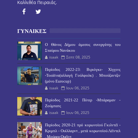
Καλλιθέα Πειραιάς.
ΓΥΝΑΙΚΕΣ
O Θάνος Δήμου άμεσος συνεργάτης του
Σταύρου Νανάκου
isaak
Σεπτ 08, 2025
Περίοδος 2022-23: Βιριόγκε- Χίγγινς
-Τοεάϊνα(αλλαγή Γούλφολκ) . Μπούζαντζιν
(μόνο Eurocup)
isaak
Ιουν 06, 2025
Περίοδος 2021-22 Πότερ -Μπάραμαν -
Ζούμπατς
isaak
Ιουν 06, 2025
Περίοδος 2020-21 πρό κορωνοϊού Γκιλντέϊ -
Κριμπλ - Ουίλλαρντ , μετά κορωνοϊού Λέϊντελ
, Μούρερ Ουέϊντ