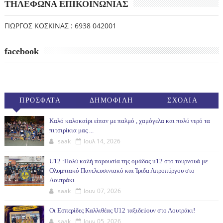
ΤΗΛΕΦΩΝΑ ΕΠΙΚΟΙΝΩΝΙΑΣ
ΓΙΩΡΓΟΣ ΚΟΣΚΙΝΑΣ : 6938 042001
facebook
ΠΡΟΣΦΑΤΑ
ΔΗΜΟΦΙΛΗ
ΣΧΟΛΙΑ
(30ΗΜ)
Καλό καλοκαίρι είπαν με παλμό , χαμόγελα και πολύ νερό τα
πιτσιρίκια μας ...
isaak
Ιουλ 14, 2026
U12 :Πολύ καλή παρουσία της ομάδας u12 στο τουρνουά με
Ολυμπιακό Πανελευσινιακό και Ίριδα Απροπύργου στο
Λουτράκι
isaak
Ιουν 07, 2026
Οι Εσπερίδες Καλλιθέας U12 ταξιδεύουν στο Λουτράκι!
isaak
Ιουν 05, 2026