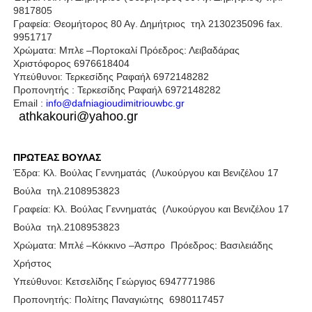
9817805
Γραφεία: Θεομήτορος 80 Αγ. Δημήτριος τηλ 2130235096 fax.
9951717
Χρώματα: Mπλε –Πορτοκαλί Πρόεδρος: Λειβαδάρας
Χριστόφορος 6976618404
Υπεύθυνοι: Τερκεσίδης Ραφαήλ 6972148282
Προπονητής : Τερκεσίδης Ραφαήλ 6972148282
Email :
info@dafniagioudimitriouwbc.gr
athkakouri@yahoo.gr
ΠΡΩΤΕΑΣ ΒΟΥΛΑΣ
Έδρα: Κλ. Βούλας Γεννηματάς
(Λυκούργου και Βενιζέλου 17
Βούλα
τηλ.2108953823
Γραφεία: Κλ. Βούλας Γεννηματάς
(Λυκούργου και Βενιζέλου 17
Βούλα
τηλ.2108953823
Χρώματα: Μπλέ –Κόκκινο –Άσπρο
Πρόεδρος: Βασιλειάδης
Χρήστος
Υπεύθυνοι: Κετσελίδης Γεώργιος 6947771986
Προπονητής: Πολίτης Παναγιώτης 6980117457