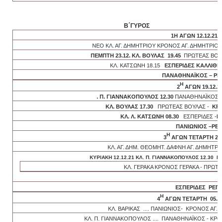
Β΄ΓΥΡΟΣ
1Η ΑΓΩΝ 12.12.21
ΝΕΟ ΚΛ. ΑΓ. ΔΗΜΗΤΡΙΟΥ ΚΡΟΝΟΣ ΑΓ. ΔΗΜΗΤΡΙ
ΠΕΜΠΤΗ 23.12. ΚΛ. ΒΟΥΛΑΣ 19.45
ΠΡΩΤΕΑΣ ΒΟΥ
ΚΛ. ΚΑΤΣΩΝΗ 18.15
ΕΣΠΕΡΙΔΕΣ ΚΑΛΛΙΘΕ
ΠΑΝΑΘΗΝΑΪΚΟΣ – ΡΕ
Η
2
ΑΓΩΝ 19.12.2
. Π. ΓΙΑΝΝΑΚΟΠΟΥΛΟΣ 12.30
ΠΑΝΑΘΗΝΑΪΚΟΣ 
ΚΛ. ΒΟΥΛΑΣ 17.30
ΠΡΩΤΕΑΣ ΒΟΥΛΑΣ -
ΚΡΟ
ΚΛ. Λ. ΚΑΤΣΩΝΗ 08.30
ΕΣΠΕΡΙΔΕΣ -
Κ
ΠΑΝΙΩΝΙΟΣ –ΡΕ
Η
3
ΑΓΩΝ ΤΕΤΑΡΤΗ 22.
ΚΛ. ΑΓ. ΔΗΜ. ΘΕΟΜΗΤ. ΔΑΦΝΗ ΑΓ. ΔΗΜΗΤΡ
ΚΥΡΙΑΚΗ 12.12.21 ΚΛ. Π. ΓΙΑΝΝΑΚΟΠΟΥΛΟΣ 12.30 Π
ΚΛ. ΓΕΡΑΚΑ ΚΡΟΝΟΣ ΓΕΡΑΚΑ - ΠΡΩ
ΕΣΠΕΡΙΔΕΣ ΡΕΠ
Η
4
ΑΓΩΝ ΤΕΤΑΡΤΗ 05.01
ΚΛ. ΒΑΡΙΚΑΣ .... ΠΑΝΙΩΝΙΟΣ- ΚΡΟΝΟΣ ΑΓ.
ΚΛ. Π. ΓΙΑΝΝΑΚΟΠΟΥΛΟΣ .... ΠΑΝΑΘΗΝΑΪΚΟΣ - ΚΡ