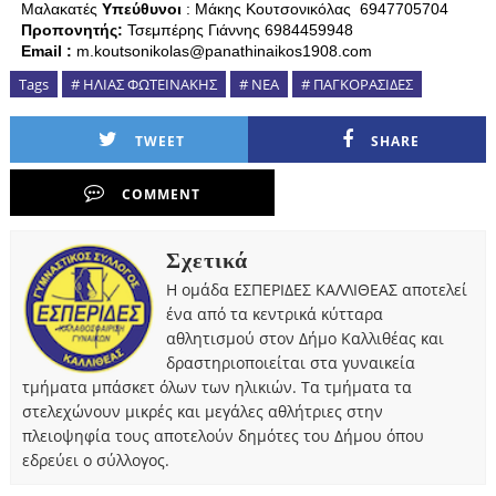
Μαλακατές
Υπεύθυνοι
: Μάκης Κουτσονικόλας 6947705704
Προπονητής:
Τσεμπέρης Γιάννης 6984459948
Email
:
m.koutsonikolas@panathinaikos1908.com
Tags
# ΗΛΙΑΣ ΦΩΤΕΙΝΑΚΗΣ
# ΝΕΑ
# ΠΑΓΚΟΡΑΣΙΔΕΣ
TWEET
SHARE
COMMENT
Σχετικά
Η ομάδα ΕΣΠΕΡΙΔΕΣ ΚΑΛΛΙΘΕΑΣ αποτελεί
ένα από τα κεντρικά κύτταρα
αθλητισμού στον Δήμο Καλλιθέας και
δραστηριοποιείται στα γυναικεία
τμήματα μπάσκετ όλων των ηλικιών. Τα τμήματα τα
στελεχώνουν μικρές και μεγάλες αθλήτριες στην
πλειοψηφία τους αποτελούν δημότες του Δήμου όπου
εδρεύει ο σύλλογος.