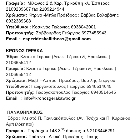
Γραφεία:
Μίλωνος 2 & Χαρ. Τρικούπη κλ. Έσπερος
2109239607
fax
2109214944
X
ρώματα:
K
ίτρινο -
Μπλε Πρόεδρος : Σάββας Βαλαβάνης
6932389668
Υπεύθυνοι
: Κοσκινάς Γεώργιος 6938042001
Προπονητής:
Σαββούρδος Γεώργιος 6977455943
Email
:
esperideskallitheas
@
gmail
.
com
ΚΡΟΝΟΣ ΓΕΡΑΚΑ
Έδρα
: Κλειστό Γέρακα (
Λεωφ. Γέρακα &, Ηρακλειάς
)
2106655412
Γραφεία:
Κλειστό Γέρακα (
Λεωφ. Γέρακα &, Ηρακλειάς
)
2106655412
Χρώματα
: Μωβ
–Άσπρο
Πρόεδρος: Βασίλης Στεργίου
Υπεύθυνοι:
Γεωργακόπουλος Γεώργιος 6948514645
Προπονητής
: Γεωργακόπουλος Γεώργιος 6948514645
Email
:
info
@
kronosgerakawbc
.
gr
ΠΑΝΑΘΗΝΑΪΚΟΣ
¨Εδρα : Κλειστό Π. Γιαννακόπουλος (Αν. Τσόχα και Π. Κυριάκου
Αμπελόκηποι)
ος
Γραφεία:
Παράσχου 143 3
όροφος τηλ.2106446291
X
ρώματα:
Πράσινο –Λευκό
Πρόεδρος : Τάκης