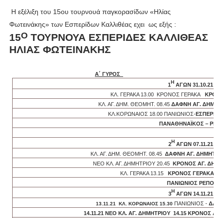
Η εξέλιξη του 15ου τουρνουά παγκορασίδων «Ηλίας
Φωτεινάκης» των Εσπερίδων Καλλιθέας εχει
ως εξής :
Ο
15
ΤΟΥΡΝΟΥΑ ΕΣΠΕΡΙΔΕΣ ΚΑΛΛΙΘΕΑΣ
ΗΛΙΑΣ ΦΩΤΕΙΝΑΚΗΣ
A
΄ ΓΥΡΟΣ
Η
1
ΑΓΩΝ 31.10.21
ΚΛ. ΓΕΡΑΚΑ 13.00 ΚΡΟΝΟΣ ΓΕΡΑΚΑ
ΚΡΟΝ
ΚΛ. ΑΓ. ΔΗΜ. ΘΕΟΜΗΤ. 08.45
ΔΑΦΝΗ ΑΓ. ΔΗΜ.
ΚΛ.ΚΟΡΩΝΑΙΟΣ 18.00 ΠΑΝΙΩΝΙΟΣ-
ΕΣΠΕΡΙ
ΠΑΝΑΘΗΝΑΪΚΟΣ – Ρ
Η
2
ΑΓΩΝ 07.11.21
ΚΛ. ΑΓ. ΔΗΜ. ΘΕΟΜΗΤ. 08.45
ΔΑΦΝΗ ΑΓ. ΔΗΜΗΤΡ
ΝΕΟ ΚΛ. ΑΓ. ΔΗΜΗΤΡΙΟΥ 20.45
ΚΡΟΝΟΣ ΑΓ. ΔΗΜ
ΚΛ. ΓΕΡΑΚΑ 13.15
ΚΡΟΝΟΣ ΓΕΡΑΚΑ
ΠΑΝΙΩΝΙΟΣ ΡΕΠΟ
Η
3
ΑΓΩΝ 14.11.21
ΠΑΝΙΩΝΙΟΣ -
ΔΑ
13.11.21 ΚΛ. KOΡΩΝΑΙΟΣ 15.30
14.11.21 ΝΕΟ ΚΛ. ΑΓ. ΔΗΜΗΤΡΙΟΥ 14.15 ΚΡΟΝΟΣ Α