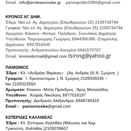
Email :
info
@
proteasvoulas
.
gr
panospolitis1984@gmail.com
ΚΡΟΝΟΣ ΑΓ. ΔΗΜ.
Έδρα: Νέο κλ. Αγ. Δημητρίου (
E
λευθερωτών 25) 2109734794
Γραφεία: Νέο κλ. Αγ. Δημητρίου (
E
λευθερωτών 25) 2109734794
Χρώματα: Κόκκινο –Άσπρο
Πρόεδρος: Σκουλίκας Δημήτρης
Υπεύθυνοι: Τσιρογιώργης Γεώργιος 6944366386 -Σταμούλης
Δημήτριος
6937810545
Προπονητής:
A
νδρεοπούλου Κατερίνα 6941570707
tsirosg@yahoo.gr
Email :
kronosbcmail
@
gmail
.
com
ΠΑΝΙΩΝΙΟΣ
Έδρα :
Κλ. «Ανδρέας Βαρίκας»
(Αγ, Ανδρέα 16 Ν. Σμύρνη
)
Γραφεία:
Ι. Χρυσοστόμου 1 Ν. Σμύρνη 2109339335 –
fax
2109323550
X
ρώματα:
K
όκκινο -
Μπλε Πρόεδρος : Άρης Μισαηλίδης
Υπεύθυνοι
: Κοψιάς Νικόλαος 6977016197
Προπονητής:
Δενδρινός Αλέξανδρος 6948745418
Email
:
panioniosba
@
gmail
.
com
ΕΣΠΕΡΙΔΕΣ ΚΑΛΛΙΘΕΑΣ
Έδρα :
Κλ. Εσπερος Καλλιθέα (Μίλωνος και Χαρ.
Τρικούπη
Καλλιθέα )2109239607