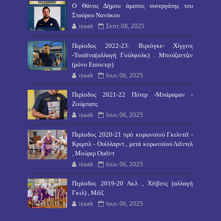
O Θάνος Δήμου άμεσος συνεργάτης του
Σταύρου Νανάκου
isaak
Σεπτ 08, 2025
Περίοδος 2022-23: Βιριόγκε- Χίγγινς
-Τοεάϊνα(αλλαγή Γούλφολκ) . Μπούζαντζιν
(μόνο Eurocup)
isaak
Ιουν 06, 2025
Περίοδος 2021-22 Πότερ -Μπάραμαν -
Ζούμπατς
isaak
Ιουν 06, 2025
Περίοδος 2020-21 πρό κορωνοϊού Γκιλντέϊ -
Κριμπλ - Ουίλλαρντ , μετά κορωνοϊού Λέϊντελ
, Μούρερ Ουέϊντ
isaak
Ιουν 06, 2025
Περίοδος 2019-20 Ακλ , Χέϊβενς (αλλαγή
Γκιλ) , Μέϊζ
isaak
Ιουν 06, 2025