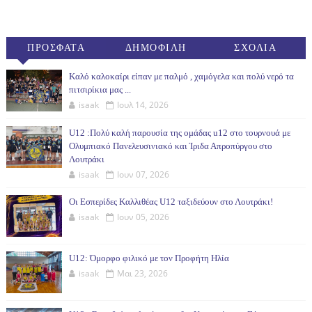
ΠΡΟΣΦΑΤΑ
ΔΗΜΟΦΙΛΗ
ΣΧΟΛΙΑ
(30ΗΜ)
Καλό καλοκαίρι είπαν με παλμό , χαμόγελα και πολύ νερό τα
πιτσιρίκια μας ...
isaak
Ιουλ 14, 2026
U12 :Πολύ καλή παρουσία της ομάδας u12 στο τουρνουά με
Ολυμπιακό Πανελευσινιακό και Ίριδα Απροπύργου στο
Λουτράκι
isaak
Ιουν 07, 2026
Οι Εσπερίδες Καλλιθέας U12 ταξιδεύουν στο Λουτράκι!
isaak
Ιουν 05, 2026
U12: Όμορφο φιλικό με τον Προφήτη Ηλία
isaak
Μαι 23, 2026