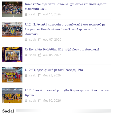
(30ΗΜ)
Καλό καλοκαίρι είπαν με παλμό , χαμόγελα και πολύ νερό τα
πιτσιρίκια μας ...
isaak
Ιουλ 14, 2026
U12 :Πολύ καλή παρουσία της ομάδας u12 στο τουρνουά με
Ολυμπιακό Πανελευσινιακό και Ίριδα Απροπύργου στο
Λουτράκι
isaak
Ιουν 07, 2026
Οι Εσπερίδες Καλλιθέας U12 ταξιδεύουν στο Λουτράκι!
isaak
Ιουν 05, 2026
U12: Όμορφο φιλικό με τον Προφήτη Ηλία
isaak
Μαι 23, 2026
U12 : Σπουδαίο φιλικό ματς χθες Κυριακή στον Γέρακα με τον
Κρόνο
isaak
Μαι 10, 2026
Social