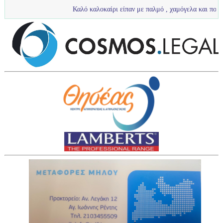
Καλό καλοκαίρι είπαν με παλμό , χαμόγελα και πολύ νερό τα πιτσ