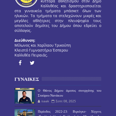
κύτταρα αθλητισμού στον Δήμο
Καλλιθέας και δραστηριοποιείται
στα γυναικεία τμήματα μπάσκετ όλων των
ηλικιών. Τα τμήματα τα στελεχώνουν μικρές και
μεγάλες αθλήτριες στην πλειοψηφία τους
αποτελούν δημότες του Δήμου όπου εδρεύει ο
σύλλογος.
Διεύθυνση:
Μίλωνος και Χαρίλαου Τρικούπη
Κλειστό Γυμναστήριο Έσπερου
Καλλιθέα Πειραιάς.
ΓΥΝΑΙΚΕΣ
O Θάνος Δήμου άμεσος συνεργάτης του
Σταύρου Νανάκου
isaak
Σεπτ 08, 2025
Περίοδος 2022-23: Βιριόγκε- Χίγγινς