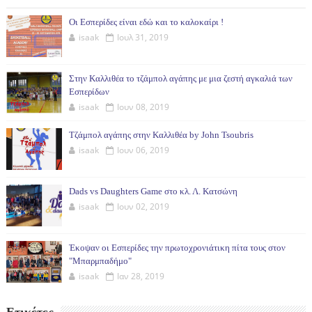
Οι Εσπερίδες είναι εδώ και το καλοκαίρι !
isaak
Ιουλ 31, 2019
Στην Καλλιθέα το τζάμπολ αγάπης με μια ζεστή αγκαλιά των
Εσπερίδων
isaak
Ιουν 08, 2019
Τζάμπολ αγάπης στην Καλλιθέα by John Tsoubris
isaak
Ιουν 06, 2019
Dads vs Daughters Game στο κλ. Λ. Κατσώνη
isaak
Ιουν 02, 2019
Έκοψαν οι Εσπερίδες την πρωτοχρονιάτικη πίτα τους στον
"Μπαρμπαδήμο"
isaak
Ιαν 28, 2019