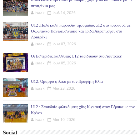
πιτσιρίκια μας ...
isaak
Ιουλ 14, 2026
U12 :Πολύ καλή παρουσία της ομάδας u12 στο τουρνουά με
Ολυμπιακό Πανελευσινιακό και Ίριδα Απροπύργου στο
Λουτράκι
isaak
Ιουν 07, 2026
Οι Εσπερίδες Καλλιθέας U12 ταξιδεύουν στο Λουτράκι!
isaak
Ιουν 05, 2026
U12: Όμορφο φιλικό με τον Προφήτη Ηλία
isaak
Μαι 23, 2026
U12 : Σπουδαίο φιλικό ματς χθες Κυριακή στον Γέρακα με τον
Κρόνο
isaak
Μαι 10, 2026
Social