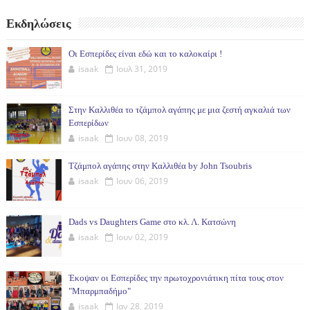
Εκδηλώσεις
Οι Εσπερίδες είναι εδώ και το καλοκαίρι !
isaak
Ιουλ 31, 2019
Στην Καλλιθέα το τζάμπολ αγάπης με μια ζεστή αγκαλιά των
Εσπερίδων
isaak
Ιουν 08, 2019
Τζάμπολ αγάπης στην Καλλιθέα by John Tsoubris
isaak
Ιουν 06, 2019
Dads vs Daughters Game στο κλ. Λ. Κατσώνη
isaak
Ιουν 02, 2019
Έκοψαν οι Εσπερίδες την πρωτοχρονιάτικη πίτα τους στον
"Μπαρμπαδήμο"
isaak
Ιαν 28, 2019