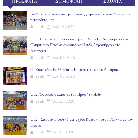
ΠΡΟΣΦΑΤΑ
ΔΗΜΟΦΙΛΗ
ΣΧΟΛΙΑ
(30ΗΜ)
Καλό καλοκαίρι είπαν με παλμό , χαμόγελα και πολύ νερό τα
πιτσιρίκια μας ...
isaak
Ιουλ 14, 2026
U12 :Πολύ καλή παρουσία της ομάδας u12 στο τουρνουά με
Ολυμπιακό Πανελευσινιακό και Ίριδα Απροπύργου στο
Λουτράκι
isaak
Ιουν 07, 2026
Οι Εσπερίδες Καλλιθέας U12 ταξιδεύουν στο Λουτράκι!
isaak
Ιουν 05, 2026
U12: Όμορφο φιλικό με τον Προφήτη Ηλία
isaak
Μαι 23, 2026
U12 : Σπουδαίο φιλικό ματς χθες Κυριακή στον Γέρακα με τον
Κρόνο
isaak
Μαι 10, 2026