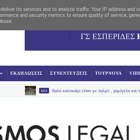
eliver its services and to analyze traffic. Your IP address and 
ormance and security metrics to ensure quality of service, gen
abuse.
ΓΣ ΕΣΠΕΡΙΔΕΣ
ΕΚΔΗΛΩΣΕΙΣ
ΣΥΝΕΝΤΕΥΞΕΙΣ
ΤΟΥΡΝΟΥΑ
VID
NEA
Καλό καλοκαίρι είπαν με παλμό , χαμόγελα και πολύ νερό τα π