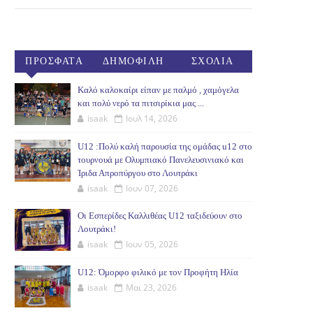
ΠΡΟΣΦΑΤΑ
ΔΗΜΟΦΙΛΗ
ΣΧΟΛΙΑ
(30ΗΜ)
Καλό καλοκαίρι είπαν με παλμό , χαμόγελα
και πολύ νερό τα πιτσιρίκια μας ...
isaak
Ιουλ 14, 2026
U12 :Πολύ καλή παρουσία της ομάδας u12 στο
τουρνουά με Ολυμπιακό Πανελευσινιακό και
Ίριδα Απροπύργου στο Λουτράκι
isaak
Ιουν 07, 2026
Οι Εσπερίδες Καλλιθέας U12 ταξιδεύουν στο
Λουτράκι!
isaak
Ιουν 05, 2026
U12: Όμορφο φιλικό με τον Προφήτη Ηλία
isaak
Μαι 23, 2026