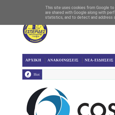
Αρχική
Σχετικά
Επικοινωνία
Χάρτης
This site uses cookies from Google to d
are shared with Google along with perf
statistics, and to detect and address 
ΑΡΧΙΚΗ
ΑΝΑΚΟΙΝΩΣΕΙΣ
ΝΕΑ-ΕΙΔΗΣΕΙΣ
Hot