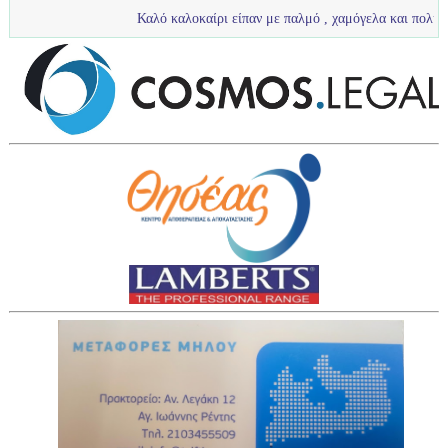
Καλό καλοκαίρι είπαν με παλμό , χαμόγελα και πολύ νερό τα πιτσιρί