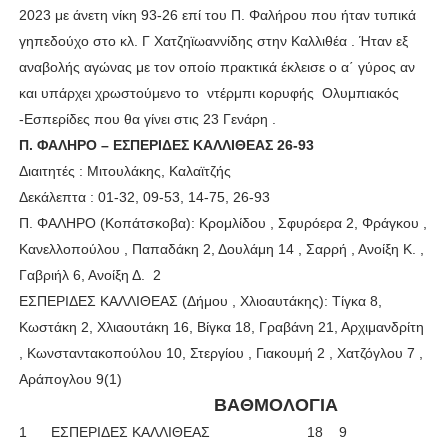
2023 με άνετη νίκη 93-26 επί του Π. Φαλήρου που ήταν τυπικά
γηπεδούχο στο κλ. Γ Χατζηϊωαννίδης στην Καλλιθέα . Ήταν εξ
αναβολής αγώνας με τον οποίο πρακτικά έκλεισε ο α΄ γύρος αν
και υπάρχει χρωστούμενο το ντέρμπι κορυφής Ολυμπιακός
-Εσπερίδες που θα γίνει στις 23 Γενάρη .
Π. ΦΑΛΗΡΟ – ΕΣΠΕΡΙΔΕΣ ΚΑΛΛΙΘΕΑΣ 26-93
Διαιτητές : Μιτουλάκης, Καλαϊτζής
Δεκάλεπτα : 01-32, 09-53, 14-75, 26-93
Π. ΦΑΛΗΡΟ (Κοπάτσκοβα): Κρομλίδου , Σφυρόερα 2, Φράγκου ,
Κανελλοπούλου , Παπαδάκη 2, Δουλάμη 14 , Σαρρή , Ανοίξη Κ. ,
Γαβριήλ 6, Ανοίξη Δ.
2
ΕΣΠΕΡΙΔΕΣ ΚΑΛΛΙΘΕΑΣ (Δήμου , Χλιοαυτάκης): Τίγκα 8,
Κωστάκη 2, Χλιαουτάκη 16, Βίγκα 18, Γραβάνη 21, Αρχιμανδρίτη
, Κωνσταντακοπούλου 10, Στεργίου , Γιακουμή 2 , Χατζόγλου 7 ,
Αράπογλου 9(1)
ΒΑΘΜΟΛΟΓΙΑ
1
ΕΣΠΕΡΙΔΕΣ ΚΑΛΛΙΘΕΑΣ
18
9