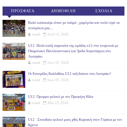
ΠΡΟΣΦΑΤΑ
ΔΗΜΟΦΙΛΗ
ΣΧΟΛΙΑ
(30ΗΜ)
Καλό καλοκαίρι είπαν με παλμό , χαμόγελα και πολύ νερό τα
πιτσιρίκια μας ...
isaak
Ιουλ 14, 2026
U12 :Πολύ καλή παρουσία της ομάδας u12 στο τουρνουά με
Ολυμπιακό Πανελευσινιακό και Ίριδα Απροπύργου στο
Λουτράκι
isaak
Ιουν 07, 2026
Οι Εσπερίδες Καλλιθέας U12 ταξιδεύουν στο Λουτράκι!
isaak
Ιουν 05, 2026
U12: Όμορφο φιλικό με τον Προφήτη Ηλία
isaak
Μαι 23, 2026
U12 : Σπουδαίο φιλικό ματς χθες Κυριακή στον Γέρακα με τον
Κρόνο