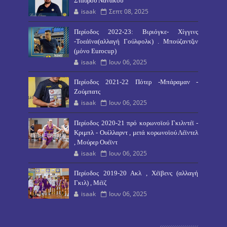
Σταύρου Νανάκου
isaak
Σεπτ 08, 2025
Περίοδος 2022-23: Βιριόγκε- Χίγγινς
-Τοεάϊνα(αλλαγή Γούλφολκ) . Μπούζαντζιν
(μόνο Eurocup)
isaak
Ιουν 06, 2025
Περίοδος 2021-22 Πότερ -Μπάραμαν -
Ζούμπατς
isaak
Ιουν 06, 2025
Περίοδος 2020-21 πρό κορωνοϊού Γκιλντέϊ -
Κριμπλ - Ουίλλαρντ , μετά κορωνοϊού Λέϊντελ
, Μούρερ Ουέϊντ
isaak
Ιουν 06, 2025
Περίοδος 2019-20 Ακλ , Χέϊβενς (αλλαγή
Γκιλ) , Μέϊζ
isaak
Ιουν 06, 2025