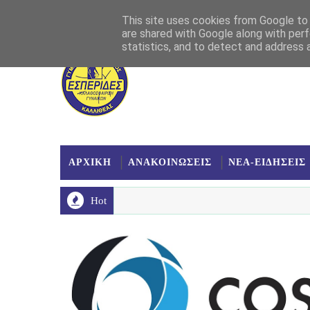
Αρχική
Σχετικά
Επικοινωνία
Χάρτης
This site uses cookies from Google to d
are shared with Google along with perf
statistics, and to detect and address 
ΑΡΧΙΚΗ
ΑΝΑΚΟΙΝΩΣΕΙΣ
ΝΕΑ-ΕΙΔΗΣΕΙΣ
Hot