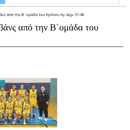
άνς από την Β΄ομάδα του Κρόνου Αγ. Δημ. 51-46
άνς από την Β΄ομάδα του