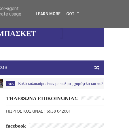
ΚΑΛΛΙΘΕΑΣ
user-agent
erate usage
LEARN MORE
GOT IT
ΓΥΝΑΙΚΕΙΑ
ΟΜΑΔΑ
ΜΠΑΣΚΕΤ
EOS
Καλό καλοκαίρι είπαν με παλμό , χαμόγελα και πολύ νερό τα πιτσιρίκια μας ..
ΤΗΛΕΦΩΝΑ ΕΠΙΚΟΙΝΩΝΙΑΣ
ΓΙΩΡΓΟΣ ΚΟΣΚΙΝΑΣ : 6938 042001
facebook