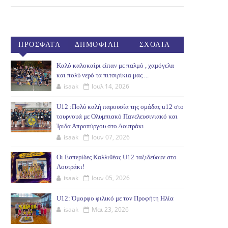
ΠΡΟΣΦΑΤΑ
ΔΗΜΟΦΙΛΗ
ΣΧΟΛΙΑ
(30ΗΜ)
Καλό καλοκαίρι είπαν με παλμό , χαμόγελα
και πολύ νερό τα πιτσιρίκια μας ...
isaak
Ιουλ 14, 2026
U12 :Πολύ καλή παρουσία της ομάδας u12 στο
τουρνουά με Ολυμπιακό Πανελευσινιακό και
Ίριδα Απροπύργου στο Λουτράκι
isaak
Ιουν 07, 2026
Οι Εσπερίδες Καλλιθέας U12 ταξιδεύουν στο
Λουτράκι!
isaak
Ιουν 05, 2026
U12: Όμορφο φιλικό με τον Προφήτη Ηλία
isaak
Μαι 23, 2026