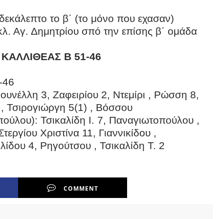
δεκάλεπτο το β΄ (το μόνο που εχασαν)
κλ. Αγ. Δημητρίου σπό την επίσης β΄ ομάδα
 ΚΑΛΛΙΘΕΑΣ Β 51-46
-46
νέλλη 3, Ζαφειρίου 2, Ντεμίρι , Ρώσση 8,
 , Τσιρογιώργη 5(1) , Βόσσου
λου): Τσικαλίδη Ι. 7, Παναγιωτοπούλου ,
εργίου Χριστίνα 11, Γιαννικίδου ,
ίδου 4, Ρηγούτσου , Τσικαλίδη Τ. 2
COMMENT