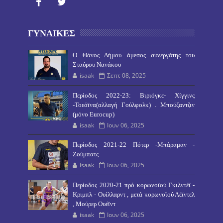
ΓΥΝΑΙΚΕΣ
O Θάνος Δήμου άμεσος συνεργάτης του
Σταύρου Νανάκου
isaak
Σεπτ 08, 2025
Περίοδος 2022-23: Βιριόγκε- Χίγγινς
-Τοεάϊνα(αλλαγή Γούλφολκ) . Μπούζαντζιν
(μόνο Eurocup)
isaak
Ιουν 06, 2025
Περίοδος 2021-22 Πότερ -Μπάραμαν -
Ζούμπατς
isaak
Ιουν 06, 2025
Περίοδος 2020-21 πρό κορωνοϊού Γκιλντέϊ -
Κριμπλ - Ουίλλαρντ , μετά κορωνοϊού Λέϊντελ
, Μούρερ Ουέϊντ
isaak
Ιουν 06, 2025