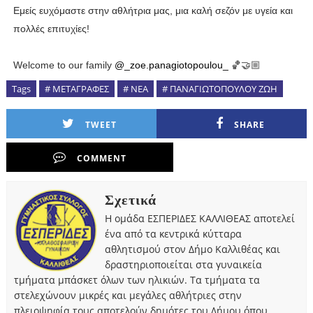
Εμείς ευχόμαστε στην αθλήτρια μας, μια καλή σεζόν με υγεία και
πολλές επιτυχίες!
Welcome to our family
@_zoe.panagiotopoulou_
🏀🤝🏼
Tags
# ΜΕΤΑΓΡΑΦΕΣ
# ΝΕΑ
# ΠΑΝΑΓΙΩΤΟΠΟΥΛΟΥ ΖΩΗ
TWEET
SHARE
COMMENT
Σχετικά
Η ομάδα ΕΣΠΕΡΙΔΕΣ ΚΑΛΛΙΘΕΑΣ αποτελεί
ένα από τα κεντρικά κύτταρα
αθλητισμού στον Δήμο Καλλιθέας και
δραστηριοποιείται στα γυναικεία
τμήματα μπάσκετ όλων των ηλικιών. Τα τμήματα τα
στελεχώνουν μικρές και μεγάλες αθλήτριες στην
πλειοψηφία τους αποτελούν δημότες του Δήμου όπου