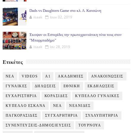
Dads vs Daughters Game στο κλ. Λ. Κατσώνη
isaak
Ιουν 02, 2019
Έκοψαν οι Εσπερίδες την πρωτοχρονιάτικη πίτα τους στον
"Μπαρμπαδήμο"
isaak
Ιαν 28, 2019
Ετικέτες
NEA
VIDEOS
Α1
ΑΚΑΔΗΜΙΕΣ
ΑΝΑΚΟΙΝΩΣΕΙΣ
ΓΥΝΑΙΚΕΣ
ΔΗΛΩΣΕΙΣ
ΕΘΝΙΚΗ
ΕΚΔΗΛΩΣΕΙΣ
ΕΥΧΑΡΙΣΤΗΡΙΑ
ΚΟΡΑΣΙΔΕΣ
ΚΥΠΕΛΛΟ ΓΥΝΑΙΚΕΣ
ΚΥΠΕΛΛΟ ΕΣΚΑΝΑ
ΝΕΑ
ΝΕΑΝΙΔΕΣ
ΠΑΓΚΟΡΑΣΙΔΕΣ
ΣΥΓΧΑΡΗΤΗΡΙΑ
ΣΥΛΛΥΠΗΤΗΡΙΑ
ΣΥΝΕΝΤΕΥΞΕΙΣ-ΔΗΜΟΣΙΕΥΣΕΙΣ
ΤΟΥΡΝΟΥΑ