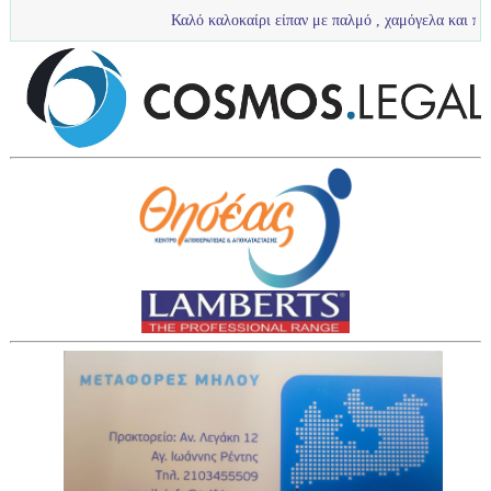
Καλό καλοκαίρι είπαν με παλμό , χαμόγελα και πολύ νερό τα πι