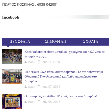
ΓΙΩΡΓΟΣ ΚΟΣΚΙΝΑΣ : 6938 042001
facebook
ΠΡΟΣΦΑΤΑ
ΔΗΜΟΦΙΛΗ
ΣΧΟΛΙΑ
(30ΗΜ)
Καλό καλοκαίρι είπαν με παλμό , χαμόγελα και πολύ νερό τα
πιτσιρίκια μας ...
isaak
Ιουλ 14, 2026
U12 :Πολύ καλή παρουσία της ομάδας u12 στο τουρνουά με
Ολυμπιακό Πανελευσινιακό και Ίριδα Απροπύργου στο
Λουτράκι
isaak
Ιουν 07, 2026
Οι Εσπερίδες Καλλιθέας U12 ταξιδεύουν στο Λουτράκι!
isaak
Ιουν 05, 2026