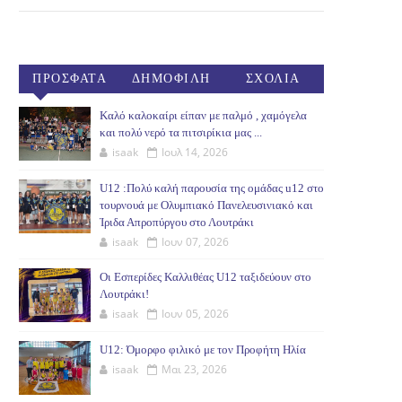
ΠΡΟΣΦΑΤΑ
ΔΗΜΟΦΙΛΗ
ΣΧΟΛΙΑ
(30ΗΜ)
Καλό καλοκαίρι είπαν με παλμό , χαμόγελα
και πολύ νερό τα πιτσιρίκια μας ...
isaak
Ιουλ 14, 2026
U12 :Πολύ καλή παρουσία της ομάδας u12 στο
τουρνουά με Ολυμπιακό Πανελευσινιακό και
Ίριδα Απροπύργου στο Λουτράκι
isaak
Ιουν 07, 2026
Οι Εσπερίδες Καλλιθέας U12 ταξιδεύουν στο
Λουτράκι!
isaak
Ιουν 05, 2026
U12: Όμορφο φιλικό με τον Προφήτη Ηλία
isaak
Μαι 23, 2026