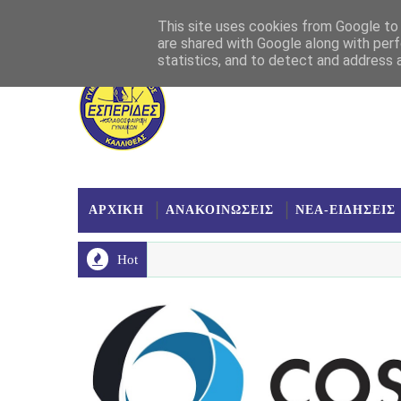
Αρχική
Σχετικά
Επικοινωνία
Χάρτης
This site uses cookies from Google to d
are shared with Google along with perf
statistics, and to detect and address 
ΑΡΧΙΚΗ
ΑΝΑΚΟΙΝΩΣΕΙΣ
ΝΕΑ-ΕΙΔΗΣΕΙΣ
Hot