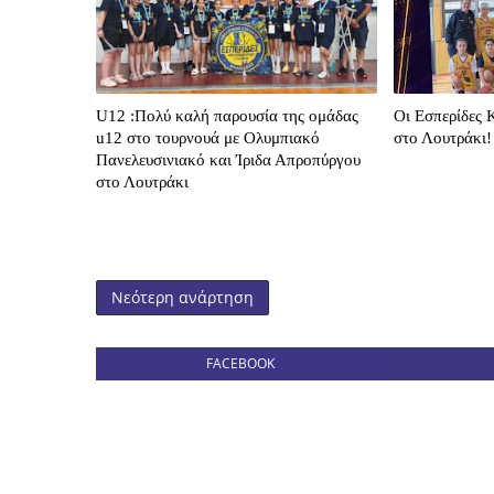
U12 :Πολύ καλή παρουσία της ομάδας
Οι Εσπερίδες 
u12 στο τουρνουά με Ολυμπιακό
στο Λουτράκι!
Πανελευσινιακό και Ίριδα Απροπύργου
στο Λουτράκι
Νεότερη ανάρτηση
FACEBOOK