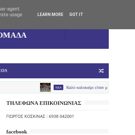
user-agent
ΚΑΛΛΙΘΕΑΣ
erate usage
LEARN MORE
GOT IT
ΓΥΝΑΙΚΕΙΑ
ΟΜΑΔΑ
ΜΠΑΣΚΕΤ
EOS
NEA
Καλό καλοκαίρι είπαν με παλμό , χαμόγελα και πολύ
ΤΗΛΕΦΩΝΑ ΕΠΙΚΟΙΝΩΝΙΑΣ
ΓΙΩΡΓΟΣ ΚΟΣΚΙΝΑΣ : 6938 042001
facebook