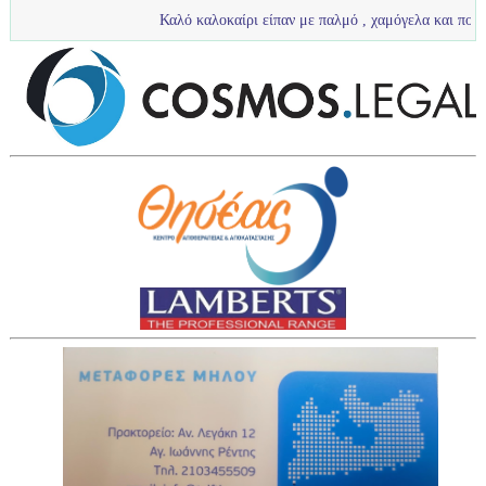
Καλό καλοκαίρι είπαν με παλμό , χαμόγελα και πολύ νερό τα πι