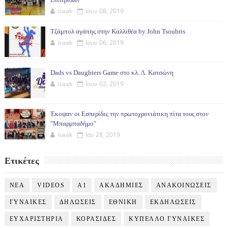
isaak
Ιουν 08, 2019
Τζάμπολ αγάπης στην Καλλιθέα by John Tsoubris
isaak
Ιουν 06, 2019
Dads vs Daughters Game στο κλ. Λ. Κατσώνη
isaak
Ιουν 02, 2019
Έκοψαν οι Εσπερίδες την πρωτοχρονιάτικη πίτα τους στον
"Μπαρμπαδήμο"
isaak
Ιαν 28, 2019
Ετικέτες
NEA
VIDEOS
Α1
ΑΚΑΔΗΜΙΕΣ
ΑΝΑΚΟΙΝΩΣΕΙΣ
ΓΥΝΑΙΚΕΣ
ΔΗΛΩΣΕΙΣ
ΕΘΝΙΚΗ
ΕΚΔΗΛΩΣΕΙΣ
ΕΥΧΑΡΙΣΤΗΡΙΑ
ΚΟΡΑΣΙΔΕΣ
ΚΥΠΕΛΛΟ ΓΥΝΑΙΚΕΣ