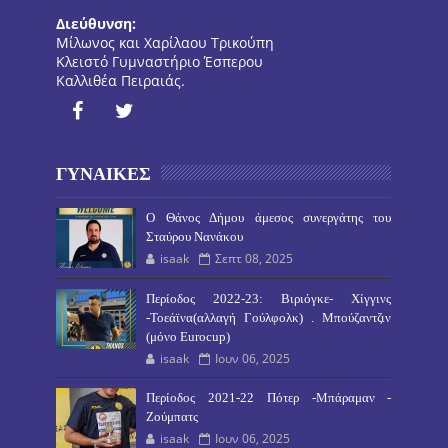
Διεύθυνση:
Μίλωνος και Χαρίλαου Τρικούπη
Κλειστό Γυμναστήριο Έσπερου
Καλλιθέα Πειραιάς.
ΓΥΝΑΙΚΕΣ
O Θάνος Δήμου άμεσος συνεργάτης του
Σταύρου Νανάκου
isaak
Σεπτ 08, 2025
Περίοδος 2022-23: Βιριόγκε- Χίγγινς
-Τοεάϊνα(αλλαγή Γούλφολκ) . Μπούζαντζιν
(μόνο Eurocup)
isaak
Ιουν 06, 2025
Περίοδος 2021-22 Πότερ -Μπάραμαν -
Ζούμπατς
isaak
Ιουν 06, 2025