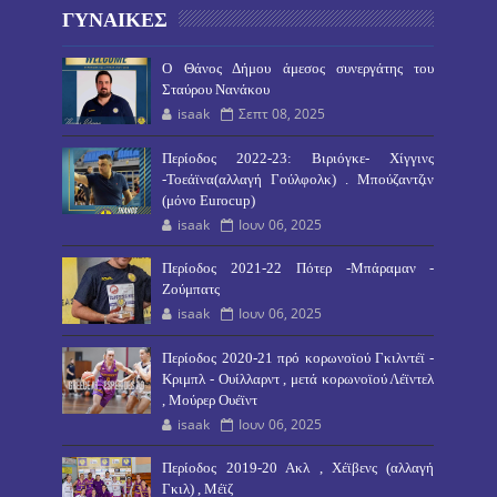
ΓΥΝΑΙΚΕΣ
O Θάνος Δήμου άμεσος συνεργάτης του
Σταύρου Νανάκου
isaak
Σεπτ 08, 2025
Περίοδος 2022-23: Βιριόγκε- Χίγγινς
-Τοεάϊνα(αλλαγή Γούλφολκ) . Μπούζαντζιν
(μόνο Eurocup)
isaak
Ιουν 06, 2025
Περίοδος 2021-22 Πότερ -Μπάραμαν -
Ζούμπατς
isaak
Ιουν 06, 2025
Περίοδος 2020-21 πρό κορωνοϊού Γκιλντέϊ -
Κριμπλ - Ουίλλαρντ , μετά κορωνοϊού Λέϊντελ
, Μούρερ Ουέϊντ
isaak
Ιουν 06, 2025
Περίοδος 2019-20 Ακλ , Χέϊβενς (αλλαγή
Γκιλ) , Μέϊζ