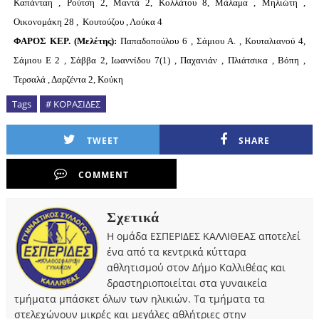
Καπάνταη , Ρούτση 2, Μαντά 2, Κολλάτου 8, Μάλαμα , Μηλιώτη ,
Οικονομάκη 28 , Κουτούζου , Λούκα 4
ΦΑΡΟΣ ΚΕΡ. (Μελέτης):
Παπαδοπούλου 6 , Σάμιου Α. , Κουταλιανού 4,
Σάμιου Ε 2 , Σάββα 2, Ιωαννίδου 7(1) , Παχανιάν , Πλιάτσικα , Βόπη ,
Τερσαλά , Δαρζέντα 2, Κούκη
Tags
# ΚΟΡΑΣΙΔΕΣ
TWEET
SHARE
COMMENT
Σχετικά
Η ομάδα ΕΣΠΕΡΙΔΕΣ ΚΑΛΛΙΘΕΑΣ αποτελεί
ένα από τα κεντρικά κύτταρα
αθλητισμού στον Δήμο Καλλιθέας και
δραστηριοποιείται στα γυναικεία
τμήματα μπάσκετ όλων των ηλικιών. Τα τμήματα τα
στελεχώνουν μικρές και μεγάλες αθλήτριες στην