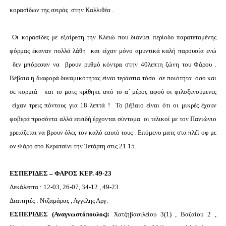
κορασίδων της σειράς στην Καλλιθέα .
Οι κορασίδες με εξαίρεση την Κλειώ που διανύει περίοδο παρατεταμένης
φόρμας έκαναν πολλά λάθη και είχαν μόνο αμυντικά καλή παρουσία ενώ
δεν μπόρεσαν να βρουν ρυθμό κόντρα στην 40λεπτη ζώνη του Φάρου .
Βέβαια η διαφορά δυναμικότητας είναι τεράστια τόσο σε ποιότητα όσο και
σε κορμιά και το ματς κρίθηκε από το α΄ μέρος αφού οι φιλοξενούμενες
είχαν τρεις πόντους για 18 λεπτά ! Το βέβαιο είναι ότι οι μικρές έχουν
φοβερά προσόντα αλλά επειδή έρχονται σύντομα οι τελικοί με τον Πανιώνιο
χρειάζεται να βρουν όλες τον καλό εαυτό τους . Επόμενο ματς στα πλέϊ οφ με
ον Φάρο στο Κερατσίνι την Τετάρτη στις 21.15.
ΕΣΠΕΡΙΔΕΣ – ΦΑΡΟΣ ΚΕΡ. 49-23
Δεκάλεπτα : 12-03, 26-07, 34-12 , 49-23
Διαιτητές : Ντζαμάρας , Αγγέλης Αργ.
ΕΣΠΕΡΙΔΕΣ (Αναγνωστόπουλος):
Χατζηβασιλείου 3(1) , Βαζαίου 2 ,