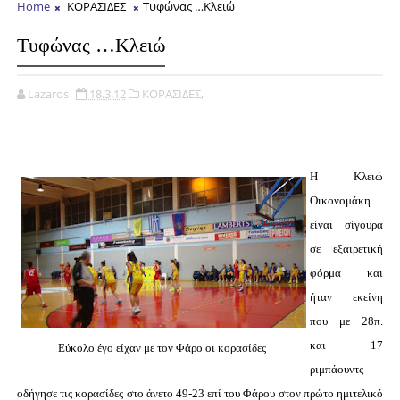
Home
ΚΟΡΑΣΙΔΕΣ
Τυφώνας …Κλειώ
Τυφώνας …Κλειώ
Lazaros
18.3.12
ΚΟΡΑΣΙΔΕΣ,
Η Κλειώ
Οικονομάκη
είναι σίγουρα
σε εξαιρετική
φόρμα και
ήταν εκείνη
που με 28π.
και 17
Εύκολο έγο είχαν με τον Φάρο οι κορασίδες
ριμπάουντς
οδήγησε τις κορασίδες στο άνετο 49-23 επί του Φάρου στον πρώτο ημιτελικό