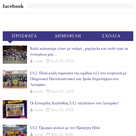
facebook
ΠΡΟΣΦΑΤΑ
ΔΗΜΟΦΙΛΗ
ΣΧΟΛΙΑ
(30ΗΜ)
Καλό καλοκαίρι είπαν με παλμό , χαμόγελα και πολύ νερό τα
πιτσιρίκια μας ...
isaak
Ιουλ 14, 2026
U12 :Πολύ καλή παρουσία της ομάδας u12 στο τουρνουά με
Ολυμπιακό Πανελευσινιακό και Ίριδα Απροπύργου στο
Λουτράκι
isaak
Ιουν 07, 2026
Οι Εσπερίδες Καλλιθέας U12 ταξιδεύουν στο Λουτράκι!
isaak
Ιουν 05, 2026
U12: Όμορφο φιλικό με τον Προφήτη Ηλία
isaak
Μαι 23, 2026