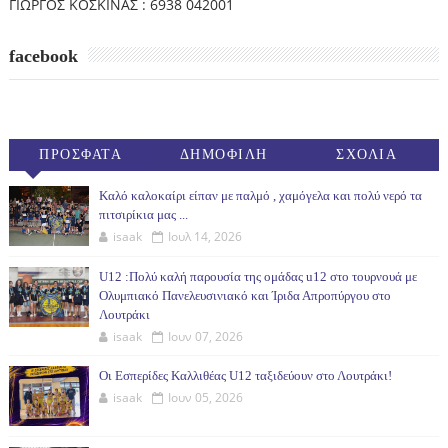
ΓΙΩΡΓΟΣ ΚΟΣΚΙΝΑΣ : 6938 042001
facebook
ΠΡΟΣΦΑΤΑ
ΔΗΜΟΦΙΛΗ
ΣΧΟΛΙΑ
(30ΗΜ)
Καλό καλοκαίρι είπαν με παλμό , χαμόγελα και πολύ νερό τα
πιτσιρίκια μας ...
isaak
Ιουλ 14, 2026
U12 :Πολύ καλή παρουσία της ομάδας u12 στο τουρνουά με
Ολυμπιακό Πανελευσινιακό και Ίριδα Απροπύργου στο
Λουτράκι
isaak
Ιουν 07, 2026
Οι Εσπερίδες Καλλιθέας U12 ταξιδεύουν στο Λουτράκι!
isaak
Ιουν 05, 2026