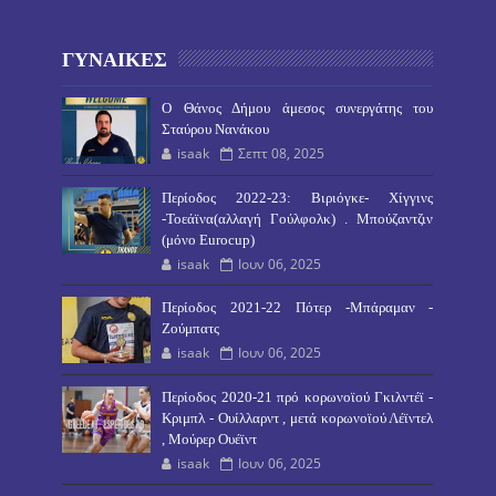
ΓΥΝΑΙΚΕΣ
O Θάνος Δήμου άμεσος συνεργάτης του
Σταύρου Νανάκου
isaak
Σεπτ 08, 2025
Περίοδος 2022-23: Βιριόγκε- Χίγγινς
-Τοεάϊνα(αλλαγή Γούλφολκ) . Μπούζαντζιν
(μόνο Eurocup)
isaak
Ιουν 06, 2025
Περίοδος 2021-22 Πότερ -Μπάραμαν -
Ζούμπατς
isaak
Ιουν 06, 2025
Περίοδος 2020-21 πρό κορωνοϊού Γκιλντέϊ -
Κριμπλ - Ουίλλαρντ , μετά κορωνοϊού Λέϊντελ
, Μούρερ Ουέϊντ
isaak
Ιουν 06, 2025