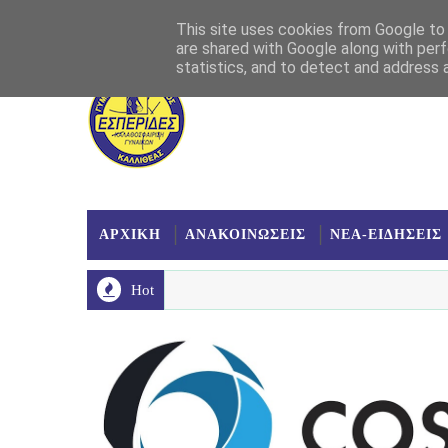
Αρχική
Σχετικά
Επικοινωνία
Χάρτης
This site uses cookies from Google to d
are shared with Google along with perf
statistics, and to detect and address 
ΑΡΧΙΚΗ
ΑΝΑΚΟΙΝΩΣΕΙΣ
ΝΕΑ-ΕΙΔΗΣΕΙΣ
Hot