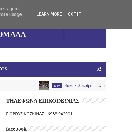
ΚΑΛΛΙΘΕΑΣ
user-agent
erate usage
LEARN MORE
GOT IT
ΓΥΝΑΙΚΕΙΑ
ΟΜΑΔΑ
ΜΠΑΣΚΕΤ
EOS
NEA
Καλό καλοκαίρι είπαν με παλμό , χαμόγελα και πολύ 
ΤΗΛΕΦΩΝΑ ΕΠΙΚΟΙΝΩΝΙΑΣ
ΓΙΩΡΓΟΣ ΚΟΣΚΙΝΑΣ : 6938 042001
facebook