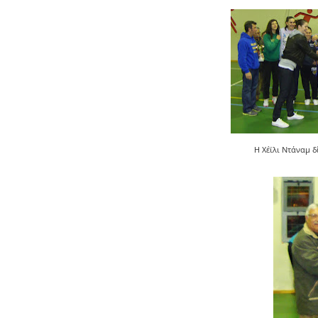
Η Χέϊλι Ντάναμ δ