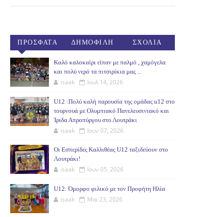
ΠΡΟΣΦΑΤΑ
ΔΗΜΟΦΙΛΗ
ΣΧΟΛΙΑ
(30ΗΜ)
Καλό καλοκαίρι είπαν με παλμό , χαμόγελα
και πολύ νερό τα πιτσιρίκια μας ...
isaak
Ιουλ 14, 2026
U12 :Πολύ καλή παρουσία της ομάδας u12 στο
τουρνουά με Ολυμπιακό Πανελευσινιακό και
Ίριδα Απροπύργου στο Λουτράκι
isaak
Ιουν 07, 2026
Οι Εσπερίδες Καλλιθέας U12 ταξιδεύουν στο
Λουτράκι!
isaak
Ιουν 05, 2026
U12: Όμορφο φιλικό με τον Προφήτη Ηλία
isaak
Μαι 23, 2026