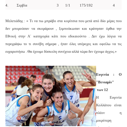
4.
Σερβία
3
1/1
175/192
4
Μελετιάδης : « Τι να πω μπράβο στα κορίτσια που μετά από δύο μέρες που
δεν μπορούσαν να σκοράρουν , ξεμπούκωσαν και κράτησαν όρθια την
Εθνική στην Α΄ κατηγορία κάτι που εδικαιούντο . Δεν έχω λόγια να
περιγράψω το τι συνέβη σήμερα , ήταν όλες υπέροχες και οφείλω να τις
ευχαριστήσω . Θα έχουμε δύσκολη συνέχεια αλλά τώρα δεν έχουμε άγχος.»
Ευγενία : Ο
"Βενιαμίν"
των 12
Η Ευγενία
Κολλάτου είναι
πλέον η
μικρότερη