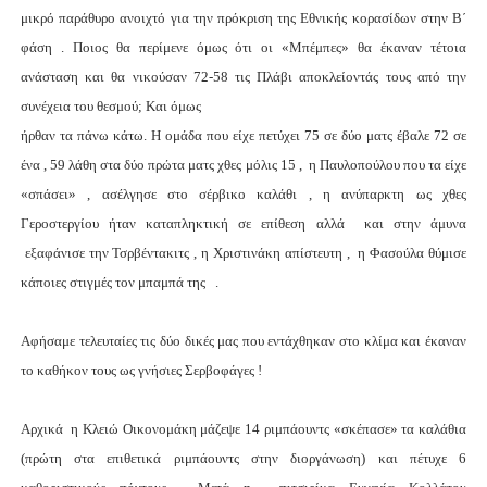
μικρό παράθυρο ανοιχτό για την πρόκριση της Εθνικής κορασίδων στην Β΄
φάση . Ποιος θα περίμενε όμως ότι οι «Μπέμπες» θα έκαναν τέτοια
ανάσταση και θα νικούσαν 72-58 τις Πλάβι αποκλείοντάς τους από την
συνέχεια του θεσμού; Και όμως
ήρθαν τα πάνω κάτω. Η ομάδα που είχε πετύχει 75 σε δύο ματς έβαλε 72 σε
ένα , 59 λάθη στα δύο πρώτα ματς χθες μόλις 15 , η Παυλοπούλου που τα είχε
«σπάσει» , ασέλγησε στο σέρβικο καλάθι , η ανύπαρκτη ως χθες
Γεροστεργίου ήταν καταπληκτική σε επίθεση αλλά και στην άμυνα
εξαφάνισε την Τσρβέντακιτς , η Χριστινάκη απίστευτη , η Φασούλα θύμισε
κάποιες στιγμές τον μπαμπά της .
Αφήσαμε τελευταίες τις δύο δικές μας που εντάχθηκαν στο κλίμα και έκαναν
το καθήκον τους ως γνήσιες Σερβοφάγες !
Αρχικά η Κλειώ Οικονομάκη μάζεψε 14 ριμπάουντς «σκέπασε» τα καλάθια
(πρώτη στα επιθετικά ριμπάουντς στην διοργάνωση) και πέτυχε 6