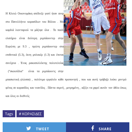
Η Κλειώ Οικονομάκη απέδειξε γιατί ήταν mvp
στο Πανελλήνιο κορασίδων του Βόλου . Με
καρδιά λιονταριού τα μάζεψε όλα . Το παιδί
ελατήριο είναι δεύτερη ριμπάουντερ στην
Ευρώπη με 9.3 , πρώτη ριμπάουντερ στα
επιθετικά (5.3), έκτη μπλοκέρ (1.3) και έπεται
συνέχεια . Ένας ρακοσυλλέκτης πολυτελείας
("σκουπίδια" είναι τα ριμπάουντς στην
μπασκετική γλώσσα) , πολύτιμο εργαλείο κάθε προπονητή , που και αυτή τράβηξε λούκι χοντρό
φέτος σε κορασίδες και νεανίδες . Πάντα σεμνή , μετρημένη , αξίζει να χαρεί αυτόν τον άθλο όπως
και όλες οι διεθνείς
Tags
# ΚΟΡΑΣΙΔΕΣ
TWEET
SHARE