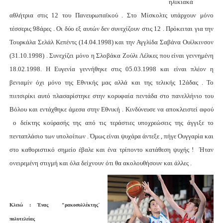
ηλικιακά
αθλήτρια στις 12 του Πανευρωπαϊκού . Στο Μίσκολτς υπάρχουν μόνο
τέσσερις 98άρες . Οι δύο εξ αυτών δεν συνεχίζουν στις 12 . Πρόκειται για την
Τουρκάλα Σελάλ Κεπέντς (14.04.1998) και την Αγγλίδα Σαβάνα Ουίλκινσον
(31.10.1998) . Συνεχίζει μόνο η Σλοβάκα Ζούλι Λέλκες που είναι γεννημένη
18.02.1998. Η Ευγενία γεννήθηκε στις 05.03.1998 και είναι πλέον η
βενιαμίν όχι μόνο της Εθνικής μας αλλά και της τελικής 12άδας . Το
πιιτσιρίκι αυτό πλασαρίστηκε στην κορυφαία πεντάδα στο πανελλήνιο του
Βόλου και εντάχθηκε άμεσα στην Εθνική . Κινδύνευσε να αποκλειστεί αφού
ο δείκτης κούρασής της από τις τεράστιες υποχρεώσεις της άγγιξε το
πενταπλάσιο των υπολοίπων . Όμως είναι ψυχάρα άντεξε , πήγε Ουγγαρία και
στο καθοριστικό σημείο έβαλε και ένα τρίποντο κατάθεση ψυχής ! Ήταν
ονειρεμένη στιγμή και όλα δείχνουν ότι θα ακολουθήσουν και άλλες .
Κλειώ : Ένας "ρακοσυλλέκτης¨
πολυτελείας