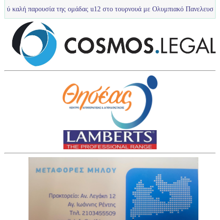
υσία της ομάδας u12 στο τουρνουά με Ολυμπιακό Πανελευσινιακό και Ίριδ