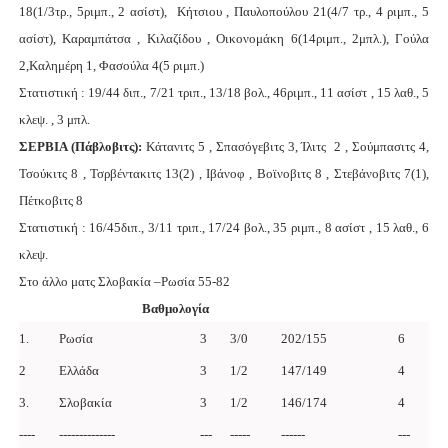
18(1/3τρ., 5ριμπ., 2 ασίστ), Κήτσιου , Παυλοπούλου 21(4/7 τρ., 4 ριμπ., 5
ασίστ), Καραμπάτσα , Κιλαζίδου , Οικονομάκη 6(14ριμπ., 2μπλ.), Γούλα
2,Καλημέρη 1, Φασούλα 4(5 ριμπ.)
Στατιστική : 19/44 διπ., 7/21 τριπ., 13/18 βολ., 46ριμπ., 11 ασίστ , 15 λαθ., 5
κλεψ. , 3 μπλ.
ΣΕΡΒΙΑ (Πάβλοβιτς):
Κάτανιτς 5 , Σπασόγεβιτς 3, Ίλιτς 2 , Σούμπασιτς 4,
Τσούκιτς 8 , Τσρβέντακιτς 13(2) , Ιβάνοφ , Βοϊνοβιτς 8 , Στεβάνοβιτς 7(1),
Πέτκοβιτς 8
Στατιστική : 16/45διπ., 3/11 τριπ., 17/24 βολ., 35 ριμπ., 8 ασίστ , 15 λαθ., 6
κλεψ.
Στο άλλο ματς Σλοβακία –Ρωσία 55-82
Βαθμολογία
1.
Ρωσία
3
3/0
202/155
6
2
Ελλάδα
3
1/2
147/149
4
3.
Σλοβακία
3
1/2
146/174
4
----
--------------
---
-----
------
---