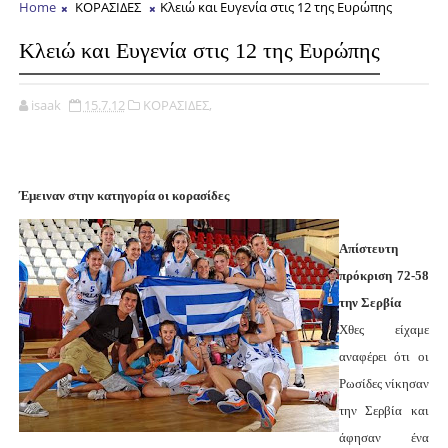
Home
ΚΟΡΑΣΙΔΕΣ
Κλειώ και Ευγενία στις 12 της Ευρώπης
Κλειώ και Ευγενία στις 12 της Ευρώπης
isaak
15.7.12
ΚΟΡΑΣΙΔΕΣ,
Έμειναν στην κατηγορία οι κορασίδες
Απίστευτη
πρόκριση 72-58
την Σερβία
Χθες είχαμε
αναφέρει ότι οι
Ρωσίδες νίκησαν
την Σερβία και
άφησαν ένα