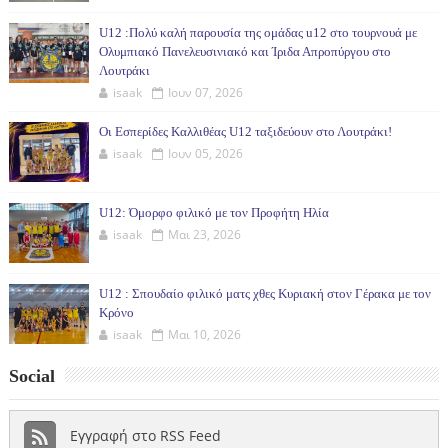
U12 :Πολύ καλή παρουσία της ομάδας u12 στο τουρνουά με
Ολυμπιακό Πανελευσινιακό και Ίριδα Απροπύργου στο
Λουτράκι
isaak
Ιουν 07, 2026
Οι Εσπερίδες Καλλιθέας U12 ταξιδεύουν στο Λουτράκι!
isaak
Ιουν 05, 2026
U12: Όμορφο φιλικό με τον Προφήτη Ηλία
isaak
Μαι 23, 2026
U12 : Σπουδαίο φιλικό ματς χθες Κυριακή στον Γέρακα με τον
Κρόνο
isaak
Μαι 10, 2026
Social
Εγγραφή στο RSS Feed