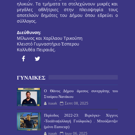
ηλικιών. Τα τμήματα τα στελεχώνουν μικρές και
μεγάλες αθλήτριες στην πλειοψηφία τους
αποτελούν δημότες του Δήμου όπου εδρεύει ο
σύλλογος.
Διεύθυνση:
Μίλωνος και Χαρίλαου Τρικούπη
Κλειστό Γυμναστήριο Έσπερου
Καλλιθέα Πειραιάς.
ΓΥΝΑΙΚΕΣ
O Θάνος Δήμου άμεσος συνεργάτης του
Σταύρου Νανάκου
isaak
Σεπτ 08, 2025
Περίοδος 2022-23: Βιριόγκε- Χίγγινς
-Τοεάϊνα(αλλαγή Γούλφολκ) . Μπούζαντζιν
(μόνο Eurocup)
isaak
Ιουν 06, 2025