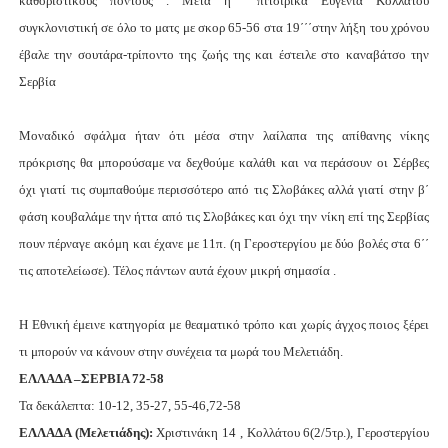
καθοριστικούς πόντους . Μετά η
πιτσιρίκα Ευγενία Κολλάτου
συγκλονιστική σε όλο το ματς με σκορ 65-56 στα 19΄΄΄στην λήξη του χρόνου
έβαλε την σουτάρα-τρίποντο της ζωής της και έστειλε στο καναβάτσο την
Σερβία
Μοναδικό σφάλμα ήταν ότι μέσα στην λαίλαπα της απίθανης νίκης
πρόκρισης θα μπορούσαμε να δεχθούμε καλάθι και να περάσουν οι Σέρβες
όχι γιατί τις συμπαθούμε περισσότερο από τις Σλοβάκες αλλά γιατί στην β΄
φάση κουβαλάμε την ήττα από τις Σλοβάκες και όχι την νίκη επί της Σερβίας
πουν πέρναγε ακόμη και έχανε με 11π. (η Γεροστεργίου με δύο βολές στα 6΄΄
τις αποτελείωσε). Τέλος πάντων αυτά έχουν μικρή σημασία .
Η Εθνική έμεινε κατηγορία με θεαματικό τρόπο και χωρίς άγχος ποιος ξέρει
τι μπορούν να κάνουν στην συνέχεια τα μωρά του Μελετιάδη.
ΕΛΛΑΔΑ –ΣΕΡΒΙΑ 72-58
Τα δεκάλεπτα: 10-12, 35-27, 55-46,72-58
ΕΛΛΑΔΑ (Μελετιάδης):
Χριστινάκη 14 , Κολλάτου 6(2/5τρ.), Γεροστεργίου