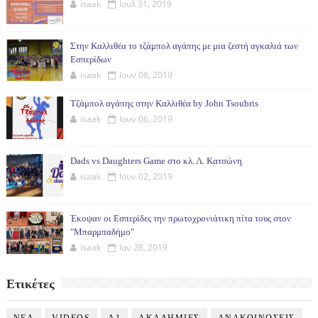
isaak
Ιουλ 31, 2019
Στην Καλλιθέα το τζάμπολ αγάπης με μια ζεστή αγκαλιά των
Εσπερίδων
isaak
Ιουν 08, 2019
Τζάμπολ αγάπης στην Καλλιθέα by John Tsoubris
isaak
Ιουν 06, 2019
Dads vs Daughters Game στο κλ. Λ. Κατσώνη
isaak
Ιουν 02, 2019
Έκοψαν οι Εσπερίδες την πρωτοχρονιάτικη πίτα τους στον
"Μπαρμπαδήμο"
isaak
Ιαν 28, 2019
Ετικέτες