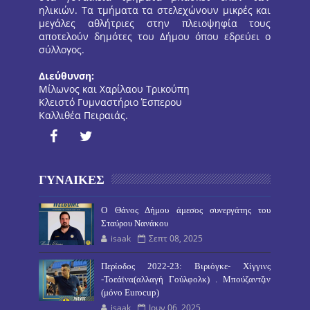
ηλικιών. Τα τμήματα τα στελεχώνουν μικρές και
μεγάλες αθλήτριες στην πλειοψηφία τους
αποτελούν δημότες του Δήμου όπου εδρεύει ο
σύλλογος.
Διεύθυνση:
Μίλωνος και Χαρίλαου Τρικούπη
Κλειστό Γυμναστήριο Έσπερου
Καλλιθέα Πειραιάς.
ΓΥΝΑΙΚΕΣ
O Θάνος Δήμου άμεσος συνεργάτης του
Σταύρου Νανάκου
isaak
Σεπτ 08, 2025
Περίοδος 2022-23: Βιριόγκε- Χίγγινς
-Τοεάϊνα(αλλαγή Γούλφολκ) . Μπούζαντζιν
(μόνο Eurocup)
isaak
Ιουν 06, 2025