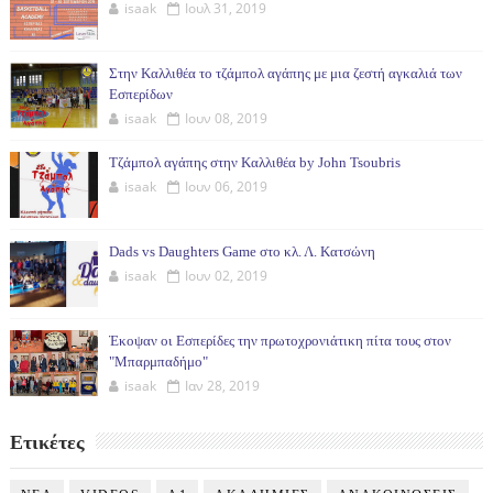
isaak
Ιουλ 31, 2019
Στην Καλλιθέα το τζάμπολ αγάπης με μια ζεστή αγκαλιά των
Εσπερίδων
isaak
Ιουν 08, 2019
Τζάμπολ αγάπης στην Καλλιθέα by John Tsoubris
isaak
Ιουν 06, 2019
Dads vs Daughters Game στο κλ. Λ. Κατσώνη
isaak
Ιουν 02, 2019
Έκοψαν οι Εσπερίδες την πρωτοχρονιάτικη πίτα τους στον
"Μπαρμπαδήμο"
isaak
Ιαν 28, 2019
Ετικέτες