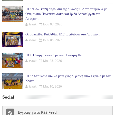
U12 :Πολύ καλή παρουσία της ομάδας u12 στο τουρνουά με
Ολυμπιακό Πανελευσινιακό και Ίριδα Απροπύργου στο
Λουτράκι
isaak
Ιουν 07, 2026
Οι Εσπερίδες Καλλιθέας U12 ταξιδεύουν στο Λουτράκι!
isaak
Ιουν 05, 2026
U12: Όμορφο φιλικό με τον Προφήτη Ηλία
isaak
Μαι 23, 2026
U12 : Σπουδαίο φιλικό ματς χθες Κυριακή στον Γέρακα με τον
Κρόνο
isaak
Μαι 10, 2026
Social
Εγγραφή στο RSS Feed