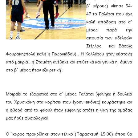
β΄ μέρους) νίκησε 54-
47 το Γαλάτσι που είχε
καλή απόδοση στο α΄
μέρος παρά την
απουσία των αδελφών
Στέλλας και Βάσως
Φουράκη(πολύ καλή η Γεωργιάδου) . Η Κολλάτου ήταν εύστοχη
από μακριά , η Σταμάτη ανέβηκε και επιθετικά και γενικά η άμυνα
στο β΄ μέρος ήταν εξαιρετική .
Μοιραία το εξαιρετικό στο α΄ μέρος Γαλάτσι (φάνηκε η δουλειά
του Χρυσικάκη στα κορίτσια που έχουν εικόνες) κουράστηκε και
η φθορά από τα φάουλ ήταν εμφανής οπότε η νίκη της ομάδας
μας ήρθε φυσιολογικά.
Ο Ίκαρος προκρίθηκε στον τελικό (Παρασκευή 15.00) όπου θα