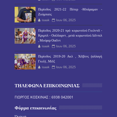
Περίοδος 2021-22 Πότερ -Μπάραμαν -
Ζούμπατς
isaak
Ιουν 06, 2025
Περίοδος 2020-21 πρό κορωνοϊού Γκιλντέϊ -
Κριμπλ - Ουίλλαρντ , μετά κορωνοϊού Λέϊντελ
, Μούρερ Ουέϊντ
isaak
Ιουν 06, 2025
Περίοδος 2019-20 Ακλ , Χέϊβενς (αλλαγή
Γκιλ) , Μέϊζ
isaak
Ιουν 06, 2025
ΤΗΛΕΦΩΝΑ ΕΠΙΚΟΙΝΩΝΙΑΣ
ΓΙΩΡΓΟΣ ΚΟΣΚΙΝΑΣ : 6938 042001
Φόρμα επικοινωνίας
Όνομα