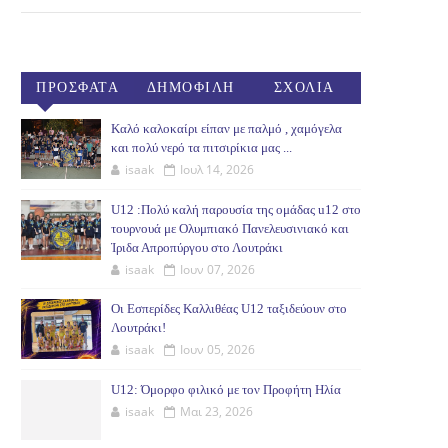
ΠΡΟΣΦΑΤΑ
ΔΗΜΟΦΙΛΗ
ΣΧΟΛΙΑ
(30ΗΜ)
Καλό καλοκαίρι είπαν με παλμό , χαμόγελα
και πολύ νερό τα πιτσιρίκια μας ...
isaak
Ιουλ 14, 2026
U12 :Πολύ καλή παρουσία της ομάδας u12 στο
τουρνουά με Ολυμπιακό Πανελευσινιακό και
Ίριδα Απροπύργου στο Λουτράκι
isaak
Ιουν 07, 2026
Οι Εσπερίδες Καλλιθέας U12 ταξιδεύουν στο
Λουτράκι!
isaak
Ιουν 05, 2026
U12: Όμορφο φιλικό με τον Προφήτη Ηλία
isaak
Μαι 23, 2026