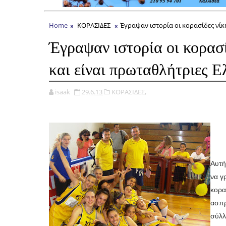
Home
ΚΟΡΑΣΙΔΕΣ
Έγραψαν ιστορία οι κορασίδες νίκ
Έγραψαν ιστορία οι κορασ
και είναι πρωταθλήτριες 
isaak
29.6.13
ΚΟΡΑΣΙΔΕΣ,
Αυτή
να γρ
κορ
ασπ
σύ