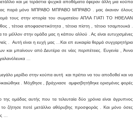
ετάλλιο και με τεράστια ψυχικά αποθέματα έφεραν άλλη μια κούπα
άρες μας παρά μόνο ΜΠΡΑΒΟ ΜΠΡΑΒΟ ΜΠΡΑΒΟ . μας έκαναν όλους
νομά τους στην ιστορία του σωματείου ΑΠΛΑ ΓΙΑΤΙ ΤΟ ΗΘΕΛΑΝ
ς , τέτοια αποφασιστικότητα , τέτοια πίστη , τέτοιο τσαμπουκά .
 το μέλλον στην ομάδα μας η κάπου αλλού . Ας είναι ευτυχισμένες
υγιείς . Αυτή είναι η ευχή μας …Και επ ευκαιρία θερμά συγχαρητήρια
ν και μπαίνουν από Δευτέρα σε νέες περιπέτειες. Ευγενία , Άννα
α γαλανόλευκα …
 μεγάλο μερίδιο στην κούπα αυτή και πρέπει να του αποδοθεί και να
δικαιώθηκε . Μόχθησε , βράχνιασε αμφισβητήθηκε ορισμένες φορές
της ομάδας αυτής που τα τελευταία δύο χρόνια είναι άγρυπνος
ν το ζήτησε ποτέ μετάλλιο αθόρυβης προσφοράς . Και μόνο όσες
ες …