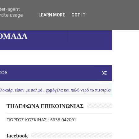
user-agent
ΚΑΛΛΙΘΕΑΣ
erate usage
LEARN MORE
GOT IT
ΓΥΝΑΙΚΕΙΑ
ΟΜΑΔΑ
ΜΠΑΣΚΕΤ
EOS
ν με παλμό , χαμόγελα και πολύ νερό τα πιτσιρίκια μας ...
LOUTR
ΤΗΛΕΦΩΝΑ ΕΠΙΚΟΙΝΩΝΙΑΣ
ΓΙΩΡΓΟΣ ΚΟΣΚΙΝΑΣ : 6938 042001
facebook