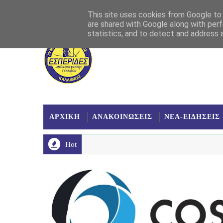
Αρχική
Σχετικά
Επικοινωνία
Χάρτης
This site uses cookies from Google to d
are shared with Google along with perf
statistics, and to detect and address 
ΑΡΧΙΚΗ
ΑΝΑΚΟΙΝΩΣΕΙΣ
ΝΕΑ-ΕΙΔΗΣΕΙΣ
Hot