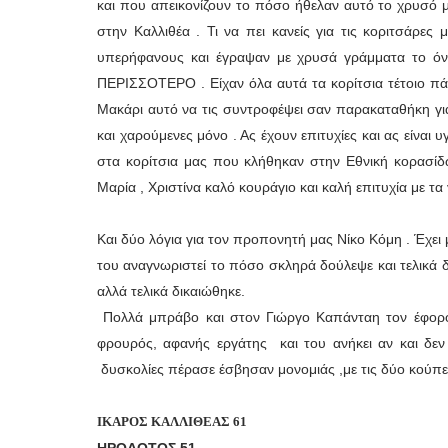
και που απεικονίζουν το πόσο ήθελαν αυτό το χρυσό μ
στην Καλλιθέα . Τι να πει κανείς για τις κοριτσ
υπερήφανους και έγραψαν με χρυσά γράμματα το ό
ΠΕΡΙΣΣΟΤΕΡΟ . Είχαν όλα αυτά τα κορίτσια τέτοιο πάθο
Μακάρι αυτό να τις συντροφέψει σαν παρακαταθήκη για
και χαρούμενες μόνο . Ας έχουν επιτυχίες και ας είναι 
στα κορίτσια μας που κλήθηκαν στην Εθνική κορασίδω
Μαρία , Χριστίνα καλό κουράγιο και καλή επιτυχία με τ
Και δύο λόγια για τον προπονητή μας Νίκο Κόμη . Έχει
του αναγνωριστεί το πόσο σκληρά δούλεψε και τελικά 
αλλά τελικά δικαιώθηκε.
Πολλά μπράβο και στον Γιώργο Καπάνταη τον έφορο 
φρουρός, αφανής εργάτης και του ανήκει αν και δε
δυσκολίες πέρασε έσβησαν μονομιάς ,με τις δύο κούπ
ΙΚΑΡΟΣ ΚΑΛΛΙΘΕΑΣ 61
ΗΡΟΔΟΤΟΣ 51