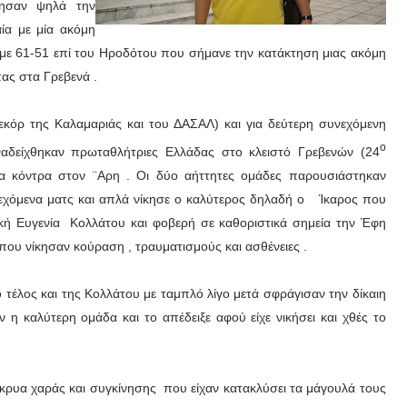
τησαν ψηλά την
ία με μία ακόμη
 με 61-51 επί του Ηροδότου που σήμανε την κατάκτηση μιας ακόμη
ας στα Γρεβενά .
ρεκόρ της Καλαμαριάς και του ΔΑΣΑΛ) και για δεύτερη συνεχόμενη
ο
αδείχθηκαν πρωταθλήτριες Ελλάδας στο κλειστό Γρεβενών (24
α κόντρα στον ¨Αρη . Οι δύο αήττητες ομάδες παρουσιάστηκαν
εχόμενα ματς και απλά νίκησε ο καλύτερος δηλαδή ο Ίκαρος που
τική Ευγενία Κολλάτου και φοβερή σε καθοριστικά σημεία την Έφη
ου νίκησαν κούραση , τραυματισμούς και ασθένειες .
ο τέλος και της Κολλάτου με ταμπλό λίγο μετά σφράγισαν την δίκαιη
 η καλύτερη ομάδα και το απέδειξε αφού είχε νικήσει και χθές το
άκρυα χαράς και συγκίνησης που είχαν κατακλύσει τα μάγουλά τους