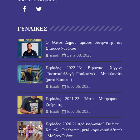
ΓΥΝΑΙΚΕΣ
O Θάνος Δήμου άμεσος συνεργάτης του
Σταύρου Νανάκου
isaak
Σεπτ 08, 2025
Περίοδος 2022-23: Βιριόγκε- Χίγγινς
-Τοεάϊνα(αλλαγή Γούλφολκ) . Μπούζαντζιν
(μόνο Eurocup)
isaak
Ιουν 06, 2025
Περίοδος 2021-22 Πότερ -Μπάραμαν -
Ζούμπατς
isaak
Ιουν 06, 2025
Περίοδος 2020-21 πρό κορωνοϊού Γκιλντέϊ -
Κριμπλ - Ουίλλαρντ , μετά κορωνοϊού Λέϊντελ
, Μούρερ Ουέϊντ