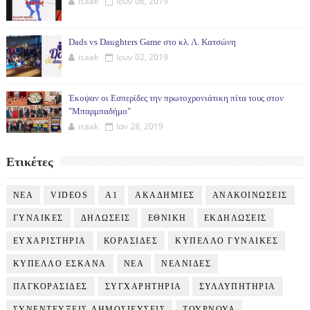
isaak
Ιουν 06, 2019
Dads vs Daughters Game στο κλ. Λ. Κατσώνη
isaak
Ιουν 02, 2019
Έκοψαν οι Εσπερίδες την πρωτοχρονιάτικη πίτα τους στον
"Μπαρμπαδήμο"
isaak
Ιαν 28, 2019
Ετικέτες
NEA
VIDEOS
Α1
ΑΚΑΔΗΜΙΕΣ
ΑΝΑΚΟΙΝΩΣΕΙΣ
ΓΥΝΑΙΚΕΣ
ΔΗΛΩΣΕΙΣ
ΕΘΝΙΚΗ
ΕΚΔΗΛΩΣΕΙΣ
ΕΥΧΑΡΙΣΤΗΡΙΑ
ΚΟΡΑΣΙΔΕΣ
ΚΥΠΕΛΛΟ ΓΥΝΑΙΚΕΣ
ΚΥΠΕΛΛΟ ΕΣΚΑΝΑ
ΝΕΑ
ΝΕΑΝΙΔΕΣ
ΠΑΓΚΟΡΑΣΙΔΕΣ
ΣΥΓΧΑΡΗΤΗΡΙΑ
ΣΥΛΛΥΠΗΤΗΡΙΑ
ΣΥΝΕΝΤΕΥΞΕΙΣ-ΔΗΜΟΣΙΕΥΣΕΙΣ
ΤΟΥΡΝΟΥΑ