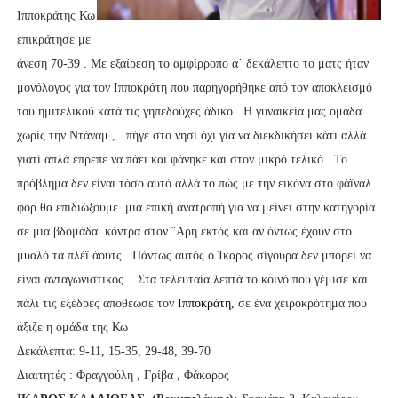
Ιπποκράτης Κω
επικράτησε με
άνεση 70-39 . Με εξαίρεση το αμφίρροπο α΄ δεκάλεπτο το ματς ήταν
μονόλογος για τον Ιπποκράτη που παρηγορήθηκε από τον αποκλεισμό
του ημιτελικού κατά τις γηπεδούχες άδικο . Η γυναικεία μας ομάδα
χωρίς την Ντάναμ , πήγε στο νησί όχι για να διεκδικήσει κάτι αλλά
γιατί απλά έπρεπε να πάει και φάνηκε και στον μικρό τελικό . Το
πρόβλημα δεν είναι τόσο αυτό αλλά το πώς με την εικόνα στο φάϊναλ
φορ θα επιδιώξουμε μια επική ανατροπή για να μείνει στην κατηγορία
σε μια βδομάδα κόντρα στον ¨Αρη εκτός και αν όντως έχουν στο
μυαλό τα πλέϊ άουτς . Πάντως αυτός ο Ίκαρος σίγουρα δεν μπορεί να
είναι ανταγωνιστικός .
Στα τελευταία λεπτά το κοινό που γέμισε και
πάλι τις εξέδρες αποθέωσε τον
Ιπποκράτη
, σε ένα χειροκρότημα που
άξιζε η ομάδα της Κω
Δεκάλεπτα: 9-11, 15-35, 29-48, 39-70
Διαιτητές : Φραγγούλη , Γρίβα , Φάκαρος