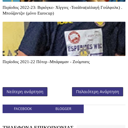
Περίοδος 2022-23: Βιριόγκε- Χίγγινς -Τοεάϊνα(αλλαγή Γούλφολκ) .
Μπούζαντζιν (μόνο Eurocup)
Περίοδος 2021-22 Πότερ -Μπάραμαν - Ζούμπατς
Νεότερη ανάρτηση
Παλαιότερη Ανάρτηση
FACEBOOK
BLOGGER
ΤΗΛΕΦΩΝΑ ΕΠΙΚΟΙΝΩΝΙΑΣ