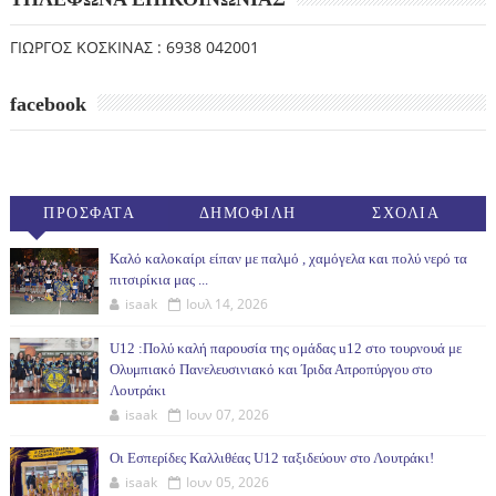
ΓΙΩΡΓΟΣ ΚΟΣΚΙΝΑΣ : 6938 042001
facebook
ΠΡΟΣΦΑΤΑ
ΔΗΜΟΦΙΛΗ
ΣΧΟΛΙΑ
(30ΗΜ)
Καλό καλοκαίρι είπαν με παλμό , χαμόγελα και πολύ νερό τα
πιτσιρίκια μας ...
isaak
Ιουλ 14, 2026
U12 :Πολύ καλή παρουσία της ομάδας u12 στο τουρνουά με
Ολυμπιακό Πανελευσινιακό και Ίριδα Απροπύργου στο
Λουτράκι
isaak
Ιουν 07, 2026
Οι Εσπερίδες Καλλιθέας U12 ταξιδεύουν στο Λουτράκι!
isaak
Ιουν 05, 2026