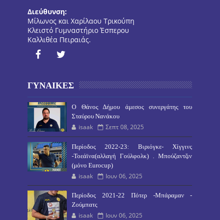
Διεύθυνση:
Μίλωνος και Χαρίλαου Τρικούπη
Κλειστό Γυμναστήριο Έσπερου
Καλλιθέα Πειραιάς.
ΓΥΝΑΙΚΕΣ
O Θάνος Δήμου άμεσος συνεργάτης του
Σταύρου Νανάκου
isaak
Σεπτ 08, 2025
Περίοδος 2022-23: Βιριόγκε- Χίγγινς
-Τοεάϊνα(αλλαγή Γούλφολκ) . Μπούζαντζιν
(μόνο Eurocup)
isaak
Ιουν 06, 2025
Περίοδος 2021-22 Πότερ -Μπάραμαν -
Ζούμπατς
isaak
Ιουν 06, 2025