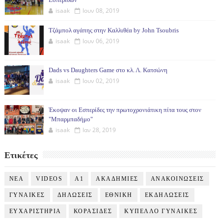
isaak
Ιουν 08, 2019
Τζάμπολ αγάπης στην Καλλιθέα by John Tsoubris
isaak
Ιουν 06, 2019
Dads vs Daughters Game στο κλ. Λ. Κατσώνη
isaak
Ιουν 02, 2019
Έκοψαν οι Εσπερίδες την πρωτοχρονιάτικη πίτα τους στον
"Μπαρμπαδήμο"
isaak
Ιαν 28, 2019
Ετικέτες
NEA
VIDEOS
Α1
ΑΚΑΔΗΜΙΕΣ
ΑΝΑΚΟΙΝΩΣΕΙΣ
ΓΥΝΑΙΚΕΣ
ΔΗΛΩΣΕΙΣ
ΕΘΝΙΚΗ
ΕΚΔΗΛΩΣΕΙΣ
ΕΥΧΑΡΙΣΤΗΡΙΑ
ΚΟΡΑΣΙΔΕΣ
ΚΥΠΕΛΛΟ ΓΥΝΑΙΚΕΣ