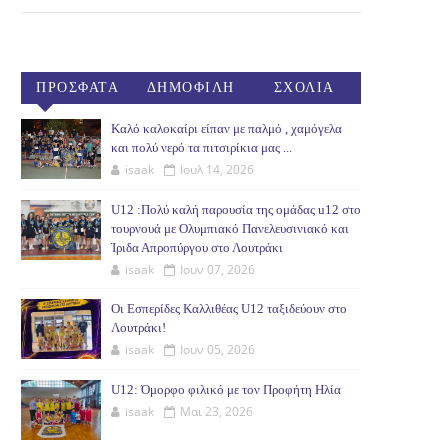
ΠΡΟΣΦΑΤΑ
ΔΗΜΟΦΙΛΗ
ΣΧΟΛΙΑ
(30ΗΜ)
Καλό καλοκαίρι είπαν με παλμό , χαμόγελα
και πολύ νερό τα πιτσιρίκια μας ...
isaak
Ιουλ 14, 2026
U12 :Πολύ καλή παρουσία της ομάδας u12 στο
τουρνουά με Ολυμπιακό Πανελευσινιακό και
Ίριδα Απροπύργου στο Λουτράκι
isaak
Ιουν 07, 2026
Οι Εσπερίδες Καλλιθέας U12 ταξιδεύουν στο
Λουτράκι!
isaak
Ιουν 05, 2026
U12: Όμορφο φιλικό με τον Προφήτη Ηλία
isaak
Μαι 23, 2026