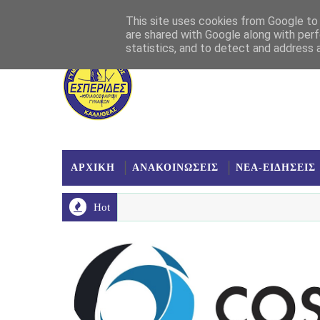
Αρχική
Σχετικά
Επικοινωνία
Χάρτης
This site uses cookies from Google to d
are shared with Google along with perf
statistics, and to detect and address 
ΑΡΧΙΚΗ
ΑΝΑΚΟΙΝΩΣΕΙΣ
ΝΕΑ-ΕΙΔΗΣΕΙΣ
Hot