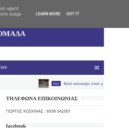
user-agent
ΚΑΛΛΙΘΕΑΣ
erate usage
LEARN MORE
GOT IT
ΓΥΝΑΙΚΕΙΑ
ΟΜΑΔΑ
ΜΠΑΣΚΕΤ
EOS
NEA
Καλό καλοκαίρι είπαν με παλμό , χαμόγελα και πολύ
ΤΗΛΕΦΩΝΑ ΕΠΙΚΟΙΝΩΝΙΑΣ
ΓΙΩΡΓΟΣ ΚΟΣΚΙΝΑΣ : 6938 042001
facebook