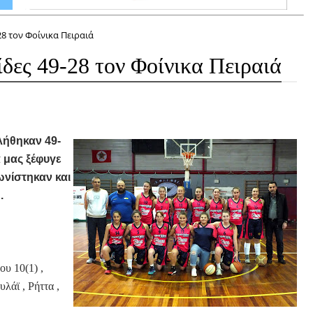
28 τον Φοίνικα Πειραιά
ίδες 49-28 τον Φοίνικα Πειραιά
λήθηκαν 49-
α μας ξέφυγε
ωνίστηκαν και
 .
υ 10(1) ,
άϊ , Ρήττα ,