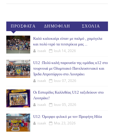
ΠΡΟΣΦΑΤΑ
ΔΗΜΟΦΙΛΗ
ΣΧΟΛΙΑ
(30ΗΜ)
Καλό καλοκαίρι είπαν με παλμό , χαμόγελα
και πολύ νερό τα πιτσιρίκια μας ...
isaak
Ιουλ 14, 2026
U12 :Πολύ καλή παρουσία της ομάδας u12 στο
τουρνουά με Ολυμπιακό Πανελευσινιακό και
Ίριδα Απροπύργου στο Λουτράκι
isaak
Ιουν 07, 2026
Οι Εσπερίδες Καλλιθέας U12 ταξιδεύουν στο
Λουτράκι!
isaak
Ιουν 05, 2026
U12: Όμορφο φιλικό με τον Προφήτη Ηλία
isaak
Μαι 23, 2026