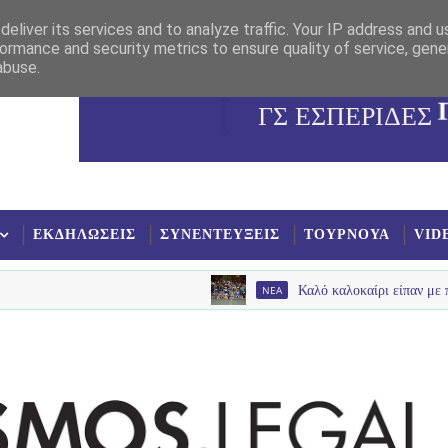
eliver its services and to analyze traffic. Your IP address and 
ormance and security metrics to ensure quality of service, gen
abuse.
ΓΣ ΕΣΠΕΡΙΔΕΣ
ΕΚΔΗΛΩΣΕΙΣ
ΣΥΝΕΝΤΕΥΞΕΙΣ
ΤΟΥΡΝΟΥΑ
VID
NEA
Καλό καλοκαίρι είπαν με παλμό , χαμ