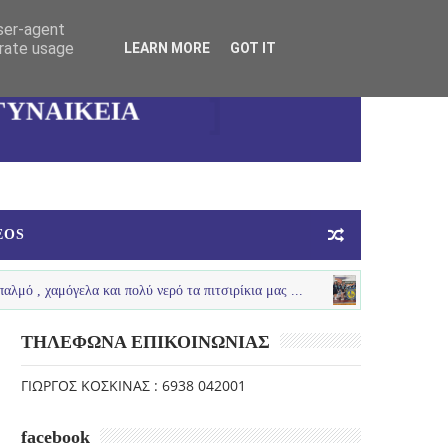
user-agent
erate usage
LEARN MORE
GOT IT
ΚΑΛΛΙΘΕΑΣ
ΓΥΝΑΙΚΕΙΑ
ΟΜΑΔΑ
ΜΠΑΣΚΕΤ
EOS
όγελα και πολύ νερό τα πιτσιρίκια μας ...
LOUTRAKI SPRING
U12 
ΤΗΛΕΦΩΝΑ ΕΠΙΚΟΙΝΩΝΙΑΣ
ΓΙΩΡΓΟΣ ΚΟΣΚΙΝΑΣ : 6938 042001
facebook