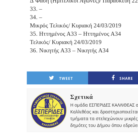
Δ’Φάση (Ημιτελικοί Αγώνες)/ Παρασκευή 22
33. –
34. –
Μικρός Τελικός/ Κυριακή 24/03/2019
35. Ηττημένος Α33 – Ηττημένος Α34
Τελικός/ Κυριακή 24/03/2019
36. Νικητής Α33 – Νικητής Α34
TWEET
SHARE
Σχετικά
Η ομάδα ΕΣΠΕΡΙΔΕΣ ΚΑΛΛΙΘΕΑΣ α
Καλλιθέας και δραστηριοποιείτα
τμήματα τα στελεχώνουν μικρές
δημότες του Δήμου όπου εδρεύει