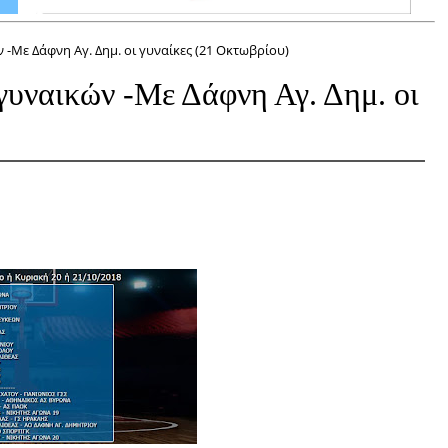
-Mε Δάφνη Αγ. Δημ. οι γυναίκες (21 Οκτωβρίου)
υναικών -Mε Δάφνη Αγ. Δημ. οι