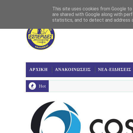
Αρχική
Σχετικά
Επικοινωνία
Χάρτης
This site uses cookies from Google to d
are shared with Google along with perf
statistics, and to detect and address 
ΑΡΧΙΚΗ
ΑΝΑΚΟΙΝΩΣΕΙΣ
ΝΕΑ-ΕΙΔΗΣΕΙΣ
Hot