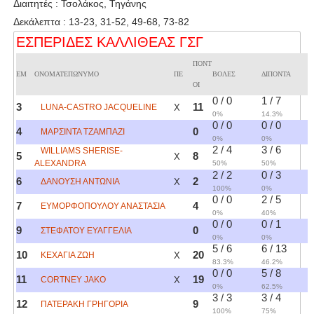
Διαιτητές : Τσολάκος, Τηγάνης
Δεκάλεπτα : 13-23, 31-52, 49-68, 73-82
ΕΣΠΕΡΙΔΕΣ ΚΑΛΛΙΘΕΑΣ ΓΣΓ
ΠΟΝΤ
ΕΜ
ΟΝΟΜΑΤΕΠΩΝΥΜΟ
ΠΕ
ΒΟΛΕΣ
ΔΙΠΟΝΤΑ
ΟΙ
0 / 0
1 / 7
3
11
LUNA-CASTRO JACQUELINE
X
0%
14.3%
0 / 0
0 / 0
4
0
ΜΑΡΣΙΝΤΑ ΤΖΑΜΠΑΖΙ
0%
0%
2 / 4
3 / 6
WILLIAMS SHERISE-
5
8
X
ALEXANDRA
50%
50%
2 / 2
0 / 3
6
2
ΔΑΝΟΥΣΗ ΑΝΤΩΝΙΑ
X
100%
0%
0 / 0
2 / 5
7
4
ΕΥΜΟΡΦΟΠΟΥΛΟΥ ΑΝΑΣΤΑΣΙΑ
0%
40%
0 / 0
0 / 1
9
0
ΣΤΕΦΑΤΟΥ ΕΥΑΓΓΕΛΙΑ
0%
0%
5 / 6
6 / 13
10
20
ΚΕΧΑΓΙΑ ΖΩΗ
X
83.3%
46.2%
0 / 0
5 / 8
11
19
CORTNEY JAKO
X
0%
62.5%
3 / 3
3 / 4
12
9
ΠΑΤΕΡΑΚΗ ΓΡΗΓΟΡΙΑ
100%
75%