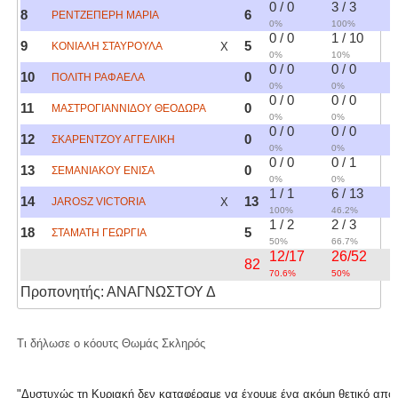
0 / 0
3 / 3
8
6
ΡΕΝΤΖΕΠΕΡΗ ΜΑΡΙΑ
0%
100%
0 / 0
1 / 10
9
5
ΚΟΝΙΑΛΗ ΣΤΑΥΡΟΥΛΑ
X
0%
10%
0 / 0
0 / 0
10
0
ΠΟΛΙΤΗ ΡΑΦΑΕΛΑ
0%
0%
0 / 0
0 / 0
11
0
ΜΑΣΤΡΟΓΙΑΝΝΙΔΟΥ ΘΕΟΔΩΡΑ
0%
0%
0 / 0
0 / 0
12
0
ΣΚΑΡΕΝΤΖΟΥ ΑΓΓΕΛΙΚΗ
0%
0%
0 / 0
0 / 1
13
0
ΣΕΜΑΝΙΑΚΟΥ ΕΝΙΣΑ
0%
0%
1 / 1
6 / 13
14
13
JAROSZ VICTORIA
X
100%
46.2%
1 / 2
2 / 3
18
5
ΣΤΑΜΑΤΗ ΓΕΩΡΓΙΑ
50%
66.7%
12/17
26/52
82
70.6%
50%
Προπονητής: ΑΝΑΓΝΩΣΤΟΥ Δ
Τι δήλωσε ο κόουτς Θωμάς Σκληρός
"Δυστυχώς τη Κυριακή δεν καταφέραμε να έχουμε ένα ακόμη θετικό αποτέ