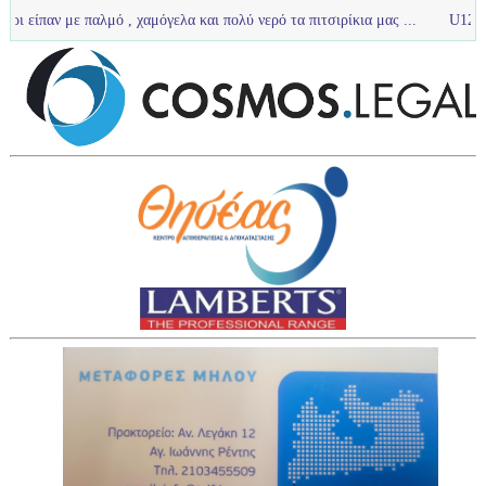
παλμό , χαμόγελα και πολύ νερό τα πιτσιρίκια μας ...
U12 :Πολύ καλή πα