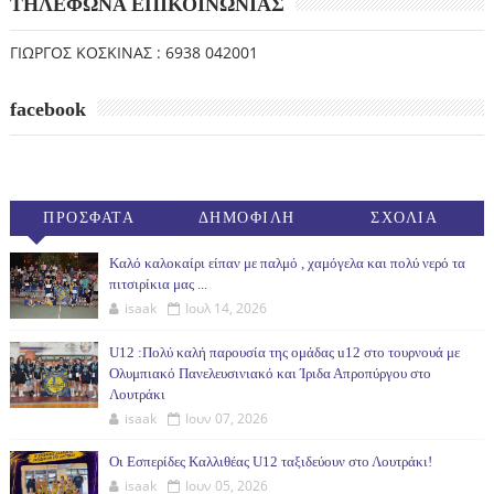
ΤΗΛΕΦΩΝΑ ΕΠΙΚΟΙΝΩΝΙΑΣ
ΓΙΩΡΓΟΣ ΚΟΣΚΙΝΑΣ : 6938 042001
facebook
ΠΡΟΣΦΑΤΑ
ΔΗΜΟΦΙΛΗ
ΣΧΟΛΙΑ
(30ΗΜ)
Καλό καλοκαίρι είπαν με παλμό , χαμόγελα και πολύ νερό τα
πιτσιρίκια μας ...
isaak
Ιουλ 14, 2026
U12 :Πολύ καλή παρουσία της ομάδας u12 στο τουρνουά με
Ολυμπιακό Πανελευσινιακό και Ίριδα Απροπύργου στο
Λουτράκι
isaak
Ιουν 07, 2026
Οι Εσπερίδες Καλλιθέας U12 ταξιδεύουν στο Λουτράκι!
isaak
Ιουν 05, 2026