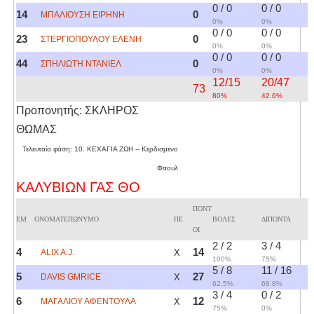
0 / 0
0 / 0
14
0
ΜΠΑΛΙΟΥΣΗ ΕΙΡΗΝΗ
0%
0%
0 / 0
0 / 0
23
0
ΣΤΕΡΓΙΟΠΟΥΛΟΥ ΕΛΕΝΗ
0%
0%
0 / 0
0 / 0
44
0
ΣΠΗΛΙΩΤΗ ΝΤΑΝΙΕΛ
0%
0%
12/15
20/47
73
80%
42.6%
Προπονητής: ΣΚΛΗΡΟΣ
ΘΩΜΑΣ
Τελευταία φάση: 10. ΚΕΧΑΓΙΑ ΖΩΗ -- Κερδισμενο
Φαουλ
ΚΑΛΥΒΙΩΝ ΓΑΣ ΘΟ
ΠΟΝΤ
ΕΜ
ΟΝΟΜΑΤΕΠΩΝΥΜΟ
ΠΕ
ΒΟΛΕΣ
ΔΙΠΟΝΤΑ
ΟΙ
2 / 2
3 / 4
4
14
ALIX A.J.
X
100%
75%
5 / 8
11 / 16
5
27
DAVIS GMRICE
X
62.5%
68.8%
3 / 4
0 / 2
6
12
ΜΑΓΑΛΙΟΥ ΑΦΕΝΤΟΥΛΑ
X
75%
0%