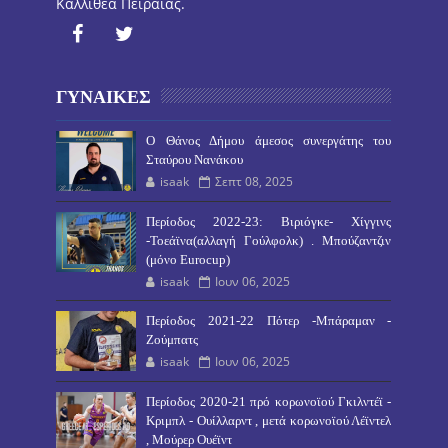
Καλλιθέα Πειραιάς.
ΓΥΝΑΙΚΕΣ
O Θάνος Δήμου άμεσος συνεργάτης του
Σταύρου Νανάκου
isaak
Σεπτ 08, 2025
Περίοδος 2022-23: Βιριόγκε- Χίγγινς
-Τοεάϊνα(αλλαγή Γούλφολκ) . Μπούζαντζιν
(μόνο Eurocup)
isaak
Ιουν 06, 2025
Περίοδος 2021-22 Πότερ -Μπάραμαν -
Ζούμπατς
isaak
Ιουν 06, 2025
Περίοδος 2020-21 πρό κορωνοϊού Γκιλντέϊ -
Κριμπλ - Ουίλλαρντ , μετά κορωνοϊού Λέϊντελ
, Μούρερ Ουέϊντ