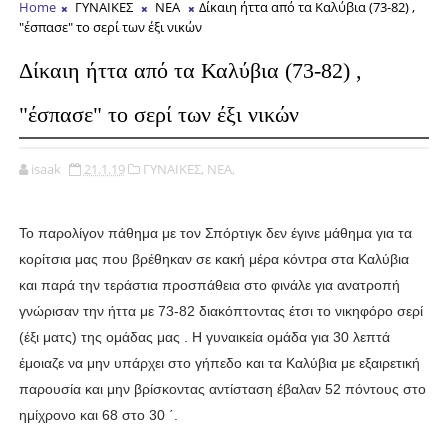
Home
ΓΥΝΑΙΚΕΣ
ΝΕΑ
Δίκαιη ήττα από τα Καλύβια (73-82) ,
"έσπασε" το σερί των έξι νικών
Δίκαιη ήττα από τα Καλύβια (73-82) ,
"έσπασε" το σερί των έξι νικών
isaak
21.1.19
ΓΥΝΑΙΚΕΣ,
ΝΕΑ,
Το παρολίγον πάθημα με τον Σπόρτιγκ δεν έγινε μάθημα για τα
κορίτσια μας που βρέθηκαν σε κακή μέρα κόντρα στα Καλύβια
και παρά την τεράστια προσπάθεια στο φινάλε για ανατροπή
γνώρισαν την ήττα με 73-82 διακόπτοντας έτσι το νικηφόρο σερί
(έξι ματς) της ομάδας μας . Η γυναικεία ομάδα για 30 λεπτά
έμοιαζε να μην υπάρχει στο γήπεδο και τα Καλύβια με εξαιρετική
παρουσία και μην βρίσκοντας αντίσταση έβαλαν 52 πόντους στο
ημίχρονο και 68 στο 30 ΄.