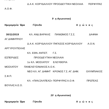
Δ.Α.Κ. ΚΟΡΥΔΑΛΛΟΥ
ΠΡΟΟΔΕΥΤΙΚΗ ΝΕΟΛΑΙΑ
ΠΟΡΦΥΡΑΣ
Α.Ο.Φ.
0
0
9
η Αγωνιστική
Ημερομηνία
Ώρα
Γήπεδο
Α
γ
ώ
ν
α
ς
Σκορ
30/11/2019
ΚΛ. ΑΝΔ.ΒΑΡΙΚΑΣ
ΠΑΝΙΩΝΙΟΣ Γ.Σ.Σ.
ΔΑΦΝΗ
ΑΓ.ΔΗΜΗΤΡΙΟΥ
0
0
Δ.Α.Κ. ΚΟΡΥΔΑΛΛΟΥ
ΠΗΓΑΣΟΣ ΚΟΡΥΔΑΛΛΟΥ
Α.Ο.Ν.
ΑΡΓΥΡΟΥΠΟΛΗΣ
0
0
ΚΛ. ΕΘΝ. ΑΝΤΙΣΤ.
Γ.Σ.
ΕΣΠΕΡΙΔΕΣ
ΠΡΟΟΔΕΥΤΙΚΗ ΝΕΟΛΑΙΑ
0
0
1ο ΚΛ. ΜΟΣΧΑΤΟΥ
ΕΛΕΥΘΕΡΙΑ
ΜΟΣΧΑΤΟΥ
ΠΑΝΕΛΕΥΣΙΝΙΑΚΟΣ Α.Ο.Κ.
0
0
ΝΕΟ ΚΛ. ΑΓ. ΔΗΜΗΤ
ΚΡΟΝΟΣ Γ.Σ. ΑΓ. ΔΗΜ.
ΟΛΥΜΠΙΑΚΟΣ
Σ.Φ.Π.
0
0
ΚΛ. «ΠΑΝ.ΣΑΛΠΕΑΣ»
ΠΟΡΦΥΡΑΣ Α.Ο.Φ.
ΠΡΩΤΕΑΣ
ΒΟΥΛΑΣ Α.Ε.Ο.
0
0
10
η Αγωνιστική
Ημερομηνία
Ώρα
Γήπεδο
Α
γ
ώ
ν
α
ς
Σκορ