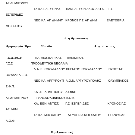
ΑΓ.ΔΗΜΗΤΡΙΟΥ
0
0
1ο ΚΛ.ΕΛΕΥΣΙΝΑΣ
ΠΑΝΕΛΕΥΣΙΝΙΑΚΟΣ Α.Ο.Κ.
Γ.Σ.
ΕΣΠΕΡΙΔΕΣ
0
0
ΝΕΟ ΚΛ. ΑΓ. ΔΗΜΗΤ
ΚΡΟΝΟΣ Γ.Σ. ΑΓ. ΔΗΜ.
ΕΛΕΥΘΕΡΙΑ
ΜΟΣΧΑΤΟΥ
0
0
5
η Αγωνιστική
Ημερομηνία
Ώρα
Γήπεδο
Α
γ
ώ
ν
α
ς
Σκορ
2/11/2019
ΚΛ. ΑΝΔ.ΒΑΡΙΚΑΣ
ΠΑΝΙΩΝΙΟΣ
Γ.Σ.Σ.
ΠΡΟΟΔΕΥΤΙΚΗ ΝΕΟΛΑΙΑ
0
0
Δ.Α.Κ. ΚΟΡΥΔΑΛΛΟΥ
ΠΗΓΑΣΟΣ ΚΟΡΥΔΑΛΛΟΥ
ΠΡΩΤΕΑΣ
ΒΟΥΛΑΣ Α.Ε.Ο.
0
0
ΝΕΟ ΚΛ. ΑΡΓΥΡΟΥΠ
Α.Ο.Ν. ΑΡΓΥΡΟΥΠΟΛΗΣ
ΟΛΥΜΠΙΑΚΟΣ
Σ.Φ.Π.
0
0
ΚΛ. ΑΓ. ΔΗΜΗΤΡΙΟΥ
ΔΑΦΝΗ
ΑΓ.ΔΗΜΗΤΡΙΟΥ
ΠΑΝΕΛΕΥΣΙΝΙΑΚΟΣ Α.Ο.Κ.
0
0
ΚΛ. ΕΘΝ. ΑΝΤΙΣΤ.
Γ.Σ. ΕΣΠΕΡΙΔΕΣ
ΚΡΟΝΟΣ Γ.Σ.
ΑΓ. ΔΗΜ.
0
0
1ο ΚΛ. ΜΟΣΧΑΤΟΥ
ΕΛΕΥΘΕΡΙΑ ΜΟΣΧΑΤΟΥ
ΠΟΡΦΥΡΑΣ
Α.Ο.Φ.
6
η Αγωνιστική