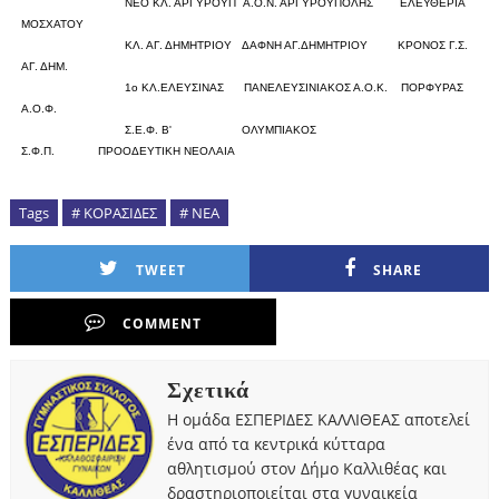
ΝΕΟ ΚΛ. ΑΡΓΥΡΟΥΠ
Α.Ο.Ν. ΑΡΓΥΡΟΥΠΟΛΗΣ
ΕΛΕΥΘΕΡΙΑ
ΜΟΣΧΑΤΟΥ
0
0
ΚΛ. ΑΓ. ΔΗΜΗΤΡΙΟΥ
ΔΑΦΝΗ ΑΓ.ΔΗΜΗΤΡΙΟΥ
ΚΡΟΝΟΣ Γ.Σ.
ΑΓ. ΔΗΜ.
0
0
1ο ΚΛ.ΕΛΕΥΣΙΝΑΣ
ΠΑΝΕΛΕΥΣΙΝΙΑΚΟΣ Α.Ο.Κ.
ΠΟΡΦΥΡΑΣ
Α.Ο.Φ.
0
0
Σ.Ε.Φ. Β'
ΟΛΥΜΠΙΑΚΟΣ
Σ.Φ.Π.
ΠΡΟΟΔΕΥΤΙΚΗ ΝΕΟΛΑΙΑ
Tags
# ΚΟΡΑΣΙΔΕΣ
# ΝΕΑ
TWEET
SHARE
COMMENT
Σχετικά
Η ομάδα ΕΣΠΕΡΙΔΕΣ ΚΑΛΛΙΘΕΑΣ αποτελεί
ένα από τα κεντρικά κύτταρα
αθλητισμού στον Δήμο Καλλιθέας και
δραστηριοποιείται στα γυναικεία