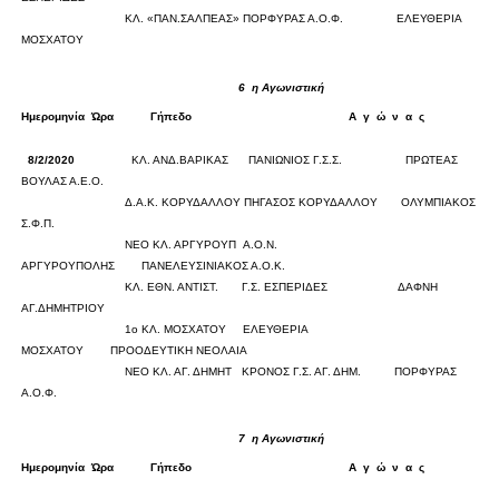
ΚΛ. «ΠΑΝ.ΣΑΛΠΕΑΣ»
ΠΟΡΦΥΡΑΣ Α.Ο.Φ.
ΕΛΕΥΘΕΡΙΑ
ΜΟΣΧΑΤΟΥ
6
η Αγωνιστική
Ημερομηνία
Ώρα
Γήπεδο
Α
γ
ώ
ν
α
ς
Σκορ
8/2/2020
ΚΛ. ΑΝΔ.ΒΑΡΙΚΑΣ
ΠΑΝΙΩΝΙΟΣ Γ.Σ.Σ.
ΠΡΩΤΕΑΣ
ΒΟΥΛΑΣ Α.Ε.Ο.
0
0
Δ.Α.Κ. ΚΟΡΥΔΑΛΛΟΥ
ΠΗΓΑΣΟΣ ΚΟΡΥΔΑΛΛΟΥ
ΟΛΥΜΠΙΑΚΟΣ
Σ.Φ.Π.
0
0
ΝΕΟ ΚΛ. ΑΡΓΥΡΟΥΠ
Α.Ο.Ν.
ΑΡΓΥΡΟΥΠΟΛΗΣ
ΠΑΝΕΛΕΥΣΙΝΙΑΚΟΣ Α.Ο.Κ.
0
0
ΚΛ. ΕΘΝ. ΑΝΤΙΣΤ.
Γ.Σ. ΕΣΠΕΡΙΔΕΣ
ΔΑΦΝΗ
ΑΓ.ΔΗΜΗΤΡΙΟΥ
0
0
1ο ΚΛ. ΜΟΣΧΑΤΟΥ
ΕΛΕΥΘΕΡΙΑ
ΜΟΣΧΑΤΟΥ
ΠΡΟΟΔΕΥΤΙΚΗ ΝΕΟΛΑΙΑ
0
0
ΝΕΟ ΚΛ. ΑΓ. ΔΗΜΗΤ
ΚΡΟΝΟΣ Γ.Σ. ΑΓ. ΔΗΜ.
ΠΟΡΦΥΡΑΣ
Α.Ο.Φ.
0
0
7
η Αγωνιστική
Ημερομηνία
Ώρα
Γήπεδο
Α
γ
ώ
ν
α
ς
Σκορ