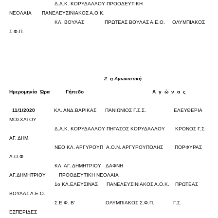
Δ.Α.Κ. ΚΟΡΥΔΑΛΛΟΥ
ΠΡΟΟΔΕΥΤΙΚΗ
ΝΕΟΛΑΙΑ
ΠΑΝΕΛΕΥΣΙΝΙΑΚΟΣ Α.Ο.Κ.
0
0
ΚΛ. ΒΟΥΛΑΣ
ΠΡΩΤΕΑΣ ΒΟΥΛΑΣ Α.Ε.Ο.
ΟΛΥΜΠΙΑΚΟΣ
Σ.Φ.Π.
0
0
2
η Αγωνιστική
Ημερομηνία
Ώρα
Γήπεδο
Α
γ
ώ
ν
α
ς
Σκορ
11/1/2020
ΚΛ. ΑΝΔ.ΒΑΡΙΚΑΣ
ΠΑΝΙΩΝΙΟΣ Γ.Σ.Σ.
ΕΛΕΥΘΕΡΙΑ
ΜΟΣΧΑΤΟΥ
0
0
Δ.Α.Κ. ΚΟΡΥΔΑΛΛΟΥ
ΠΗΓΑΣΟΣ ΚΟΡΥΔΑΛΛΟΥ
ΚΡΟΝΟΣ Γ.Σ.
ΑΓ. ΔΗΜ.
0
0
ΝΕΟ ΚΛ. ΑΡΓΥΡΟΥΠ
Α.Ο.Ν. ΑΡΓΥΡΟΥΠΟΛΗΣ
ΠΟΡΦΥΡΑΣ
Α.Ο.Φ.
0
0
ΚΛ. ΑΓ. ΔΗΜΗΤΡΙΟΥ
ΔΑΦΝΗ
ΑΓ.ΔΗΜΗΤΡΙΟΥ
ΠΡΟΟΔΕΥΤΙΚΗ ΝΕΟΛΑΙΑ
0
0
1ο ΚΛ.ΕΛΕΥΣΙΝΑΣ
ΠΑΝΕΛΕΥΣΙΝΙΑΚΟΣ Α.Ο.Κ.
ΠΡΩΤΕΑΣ
ΒΟΥΛΑΣ Α.Ε.Ο.
0
0
Σ.Ε.Φ. Β'
ΟΛΥΜΠΙΑΚΟΣ Σ.Φ.Π.
Γ.Σ.
ΕΣΠΕΡΙΔΕΣ
0
0