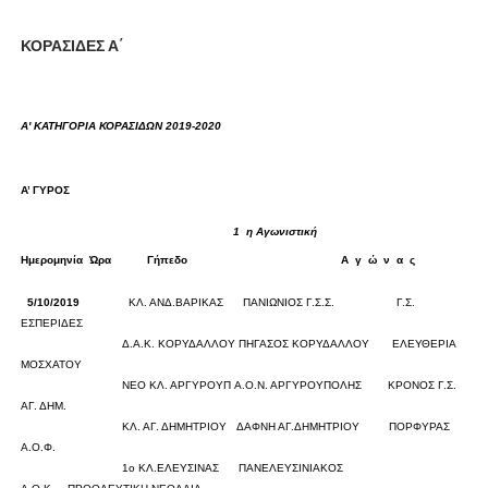
ΚΟΡΑΣΙΔΕΣ Α΄
Α' ΚΑΤΗΓΟΡΙΑ ΚΟΡΑΣΙΔΩΝ
2019-2020
Α’ ΓΥΡΟΣ
1
η Αγωνιστική
Ημερομηνία
Ώρα
Γήπεδο
Α
γ
ώ
ν
α
ς
Σκορ
5/10/2019
ΚΛ. ΑΝΔ.ΒΑΡΙΚΑΣ
ΠΑΝΙΩΝΙΟΣ Γ.Σ.Σ.
Γ.Σ.
ΕΣΠΕΡΙΔΕΣ
0
0
Δ.Α.Κ. ΚΟΡΥΔΑΛΛΟΥ
ΠΗΓΑΣΟΣ ΚΟΡΥΔΑΛΛΟΥ
ΕΛΕΥΘΕΡΙΑ
ΜΟΣΧΑΤΟΥ
0
0
ΝΕΟ ΚΛ. ΑΡΓΥΡΟΥΠ
Α.Ο.Ν. ΑΡΓΥΡΟΥΠΟΛΗΣ
ΚΡΟΝΟΣ Γ.Σ.
ΑΓ. ΔΗΜ.
0
0
ΚΛ. ΑΓ. ΔΗΜΗΤΡΙΟΥ
ΔΑΦΝΗ ΑΓ.ΔΗΜΗΤΡΙΟΥ
ΠΟΡΦΥΡΑΣ
Α.Ο.Φ.
0
0
1ο ΚΛ.ΕΛΕΥΣΙΝΑΣ
ΠΑΝΕΛΕΥΣΙΝΙΑΚΟΣ