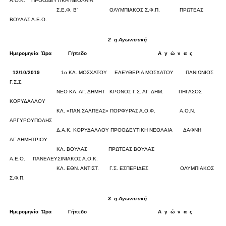
Α.Ο.Κ.
ΠΡΟΟΔΕΥΤΙΚΗ ΝΕΟΛΑΙΑ
0
0
Σ.Ε.Φ. Β'
ΟΛΥΜΠΙΑΚΟΣ Σ.Φ.Π.
ΠΡΩΤΕΑΣ
ΒΟΥΛΑΣ Α.Ε.Ο.
0
0
2
η Αγωνιστική
Ημερομηνία
Ώρα
Γήπεδο
Α
γ
ώ
ν
α
ς
Σκορ
12/10/2019
1ο ΚΛ. ΜΟΣΧΑΤΟΥ
ΕΛΕΥΘΕΡΙΑ ΜΟΣΧΑΤΟΥ
ΠΑΝΙΩΝΙΟΣ
Γ.Σ.Σ.
0
0
ΝΕΟ ΚΛ. ΑΓ. ΔΗΜΗΤ
ΚΡΟΝΟΣ Γ.Σ. ΑΓ. ΔΗΜ.
ΠΗΓΑΣΟΣ
ΚΟΡΥΔΑΛΛΟΥ
0
0
ΚΛ. «ΠΑΝ.ΣΑΛΠΕΑΣ»
ΠΟΡΦΥΡΑΣ Α.Ο.Φ.
Α.Ο.Ν.
ΑΡΓΥΡΟΥΠΟΛΗΣ
0
0
Δ.Α.Κ. ΚΟΡΥΔΑΛΛΟΥ
ΠΡΟΟΔΕΥΤΙΚΗ ΝΕΟΛΑΙΑ
ΔΑΦΝΗ
ΑΓ.ΔΗΜΗΤΡΙΟΥ
0
0
ΚΛ. ΒΟΥΛΑΣ
ΠΡΩΤΕΑΣ ΒΟΥΛΑΣ
Α.Ε.Ο.
ΠΑΝΕΛΕΥΣΙΝΙΑΚΟΣ Α.Ο.Κ.
0
0
ΚΛ. ΕΘΝ. ΑΝΤΙΣΤ.
Γ.Σ. ΕΣΠΕΡΙΔΕΣ
ΟΛΥΜΠΙΑΚΟΣ
Σ.Φ.Π.
0
0
3
η Αγωνιστική
Ημερομηνία
Ώρα
Γήπεδο
Α
γ
ώ
ν
α
ς
Σκορ