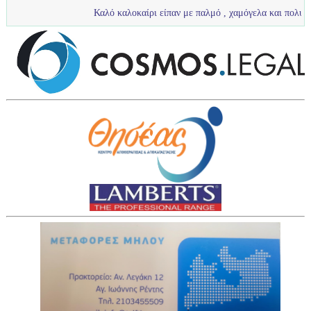
Καλό καλοκαίρι είπαν με παλμό , χαμόγελα και πολύ νερό τα πιτσιρ