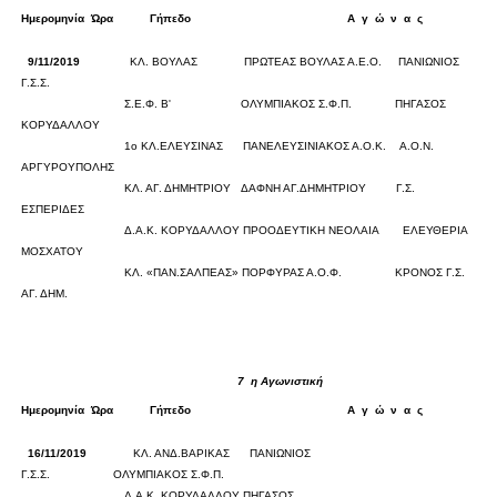
Ημερομηνία
Ώρα
Γήπεδο
Α
γ
ώ
ν
α
ς
Σκορ
9/11/2019
ΚΛ. ΒΟΥΛΑΣ
ΠΡΩΤΕΑΣ ΒΟΥΛΑΣ Α.Ε.Ο.
ΠΑΝΙΩΝΙΟΣ
Γ.Σ.Σ.
0
0
Σ.Ε.Φ. Β'
ΟΛΥΜΠΙΑΚΟΣ Σ.Φ.Π.
ΠΗΓΑΣΟΣ
ΚΟΡΥΔΑΛΛΟΥ
0
0
1ο ΚΛ.ΕΛΕΥΣΙΝΑΣ
ΠΑΝΕΛΕΥΣΙΝΙΑΚΟΣ Α.Ο.Κ.
Α.Ο.Ν.
ΑΡΓΥΡΟΥΠΟΛΗΣ
0
0
ΚΛ. ΑΓ. ΔΗΜΗΤΡΙΟΥ
ΔΑΦΝΗ ΑΓ.ΔΗΜΗΤΡΙΟΥ
Γ.Σ.
ΕΣΠΕΡΙΔΕΣ
0
0
Δ.Α.Κ. ΚΟΡΥΔΑΛΛΟΥ
ΠΡΟΟΔΕΥΤΙΚΗ ΝΕΟΛΑΙΑ
ΕΛΕΥΘΕΡΙΑ
ΜΟΣΧΑΤΟΥ
0
0
ΚΛ. «ΠΑΝ.ΣΑΛΠΕΑΣ»
ΠΟΡΦΥΡΑΣ Α.Ο.Φ.
ΚΡΟΝΟΣ Γ.Σ.
ΑΓ. ΔΗΜ.
0
0
7
η Αγωνιστική
Ημερομηνία
Ώρα
Γήπεδο
Α
γ
ώ
ν
α
ς
Σκορ
16/11/2019
ΚΛ. ΑΝΔ.ΒΑΡΙΚΑΣ
ΠΑΝΙΩΝΙΟΣ
Γ.Σ.Σ.
ΟΛΥΜΠΙΑΚΟΣ Σ.Φ.Π.
0
0
Δ.Α.Κ. ΚΟΡΥΔΑΛΛΟΥ
ΠΗΓΑΣΟΣ