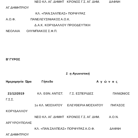
ΝΕΟ ΚΛ. ΑΓ. ΔΗΜΗΤ
ΚΡΟΝΟΣ Γ.Σ. ΑΓ. ΔΗΜ.
ΔΑΦΝΗ
ΑΓ.ΔΗΜΗΤΡΙΟΥ
0
0
ΚΛ. «ΠΑΝ.ΣΑΛΠΕΑΣ»
ΠΟΡΦΥΡΑΣ
Α.Ο.Φ.
ΠΑΝΕΛΕΥΣΙΝΙΑΚΟΣ Α.Ο.Κ.
0
0
Δ.Α.Κ. ΚΟΡΥΔΑΛΛΟΥ
ΠΡΟΟΔΕΥΤΙΚΗ
ΝΕΟΛΑΙΑ
ΟΛΥΜΠΙΑΚΟΣ Σ.Φ.Π.
Β’ ΓΥΡΟΣ
1
η Αγωνιστική
Ημερομηνία
Ώρα
Γήπεδο
Α
γ
ώ
ν
α
ς
Σκορ
21/12/2019
ΚΛ. ΕΘΝ. ΑΝΤΙΣΤ.
Γ.Σ. ΕΣΠΕΡΙΔΕΣ
ΠΑΝΙΩΝΙΟΣ
Γ.Σ.Σ.
0
0
1ο ΚΛ. ΜΟΣΧΑΤΟΥ
ΕΛΕΥΘΕΡΙΑ ΜΟΣΧΑΤΟΥ
ΠΗΓΑΣΟΣ
ΚΟΡΥΔΑΛΛΟΥ
0
0
ΝΕΟ ΚΛ. ΑΓ. ΔΗΜΗΤ
ΚΡΟΝΟΣ Γ.Σ. ΑΓ. ΔΗΜ.
Α.Ο.Ν.
ΑΡΓΥΡΟΥΠΟΛΗΣ
0
0
ΚΛ. «ΠΑΝ.ΣΑΛΠΕΑΣ»
ΠΟΡΦΥΡΑΣ Α.Ο.Φ.
ΔΑΦΝΗ
ΑΓ.ΔΗΜΗΤΡΙΟΥ
0
0