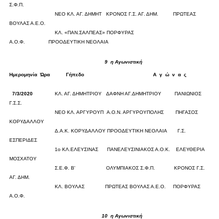
Σ.Φ.Π.
0
0
ΝΕΟ ΚΛ. ΑΓ. ΔΗΜΗΤ
ΚΡΟΝΟΣ Γ.Σ. ΑΓ. ΔΗΜ.
ΠΡΩΤΕΑΣ
ΒΟΥΛΑΣ Α.Ε.Ο.
0
0
ΚΛ. «ΠΑΝ.ΣΑΛΠΕΑΣ»
ΠΟΡΦΥΡΑΣ
Α.Ο.Φ.
ΠΡΟΟΔΕΥΤΙΚΗ ΝΕΟΛΑΙΑ
0
0
9
η Αγωνιστική
Ημερομηνία
Ώρα
Γήπεδο
Α
γ
ώ
ν
α
ς
Σκορ
7/3/2020
ΚΛ. ΑΓ. ΔΗΜΗΤΡΙΟΥ
ΔΑΦΝΗ ΑΓ.ΔΗΜΗΤΡΙΟΥ
ΠΑΝΙΩΝΙΟΣ
0
0
Γ.Σ.Σ.
ΝΕΟ ΚΛ. ΑΡΓΥΡΟΥΠ
Α.Ο.Ν. ΑΡΓΥΡΟΥΠΟΛΗΣ
ΠΗΓΑΣΟΣ
ΚΟΡΥΔΑΛΛΟΥ
0
0
Δ.Α.Κ. ΚΟΡΥΔΑΛΛΟΥ
ΠΡΟΟΔΕΥΤΙΚΗ ΝΕΟΛΑΙΑ
Γ.Σ.
ΕΣΠΕΡΙΔΕΣ
0
0
1ο ΚΛ.ΕΛΕΥΣΙΝΑΣ
ΠΑΝΕΛΕΥΣΙΝΙΑΚΟΣ Α.Ο.Κ.
ΕΛΕΥΘΕΡΙΑ
ΜΟΣΧΑΤΟΥ
0
0
Σ.Ε.Φ. Β'
ΟΛΥΜΠΙΑΚΟΣ Σ.Φ.Π.
ΚΡΟΝΟΣ Γ.Σ.
ΑΓ. ΔΗΜ.
0
0
ΚΛ. ΒΟΥΛΑΣ
ΠΡΩΤΕΑΣ ΒΟΥΛΑΣ Α.Ε.Ο.
ΠΟΡΦΥΡΑΣ
Α.Ο.Φ.
0
0
10
η Αγωνιστική