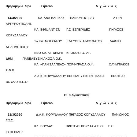
Ημερομηνία
Ώρα
Γήπεδο
Α
γ
ώ
ν
α
ς
Σκορ
14/3/2020
ΚΛ. ΑΝΔ.ΒΑΡΙΚΑΣ
ΠΑΝΙΩΝΙΟΣ Γ.Σ.Σ.
Α.Ο.Ν.
ΑΡΓΥΡΟΥΠΟΛΗΣ
0
0
ΚΛ. ΕΘΝ. ΑΝΤΙΣΤ.
Γ.Σ. ΕΣΠΕΡΙΔΕΣ
ΠΗΓΑΣΟΣ
ΚΟΡΥΔΑΛΛΟΥ
0
0
1ο ΚΛ. ΜΟΣΧΑΤΟΥ
ΕΛΕΥΘΕΡΙΑ ΜΟΣΧΑΤΟΥ
ΔΑΦΝΗ
ΑΓ.ΔΗΜΗΤΡΙΟΥ
0
0
ΝΕΟ ΚΛ. ΑΓ. ΔΗΜΗΤ
ΚΡΟΝΟΣ Γ.Σ. ΑΓ.
ΔΗΜ.
ΠΑΝΕΛΕΥΣΙΝΙΑΚΟΣ Α.Ο.Κ.
0
0
ΚΛ. «ΠΑΝ.ΣΑΛΠΕΑΣ»
ΠΟΡΦΥΡΑΣ Α.Ο.Φ.
ΟΛΥΜΠΙΑΚΟΣ
Σ.Φ.Π.
0
0
Δ.Α.Κ. ΚΟΡΥΔΑΛΛΟΥ
ΠΡΟΟΔΕΥΤΙΚΗ ΝΕΟΛΑΙΑ
ΠΡΩΤΕΑΣ
ΒΟΥΛΑΣ Α.Ε.Ο.
11
η Αγωνιστική
Ημερομηνία
Ώρα
Γήπεδο
Α
γ
ώ
ν
α
ς
Σκορ
21/3/2020
Δ.Α.Κ. ΚΟΡΥΔΑΛΛΟΥ
ΠΗΓΑΣΟΣ ΚΟΡΥΔΑΛΛΟΥ
ΠΑΝΙΩΝΙΟΣ
Γ.Σ.Σ.
0
0
ΚΛ. ΒΟΥΛΑΣ
ΠΡΩΤΕΑΣ ΒΟΥΛΑΣ Α.Ε.Ο.
Γ.Σ.
ΕΣΠΕΡΙΔΕΣ
0
0