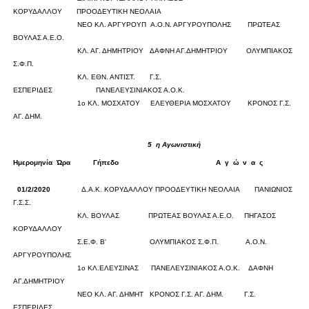
ΚΟΡΥΔΑΛΛΟΥ
ΠΡΟΟΔΕΥΤΙΚΗ ΝΕΟΛΑΙΑ
0
0
ΝΕΟ ΚΛ. ΑΡΓΥΡΟΥΠ
Α.Ο.Ν. ΑΡΓΥΡΟΥΠΟΛΗΣ
ΠΡΩΤΕΑΣ
ΒΟΥΛΑΣ Α.Ε.Ο.
0
0
ΚΛ. ΑΓ. ΔΗΜΗΤΡΙΟΥ
ΔΑΦΝΗ ΑΓ.ΔΗΜΗΤΡΙΟΥ
ΟΛΥΜΠΙΑΚΟΣ
Σ.Φ.Π.
0
0
ΚΛ. ΕΘΝ. ΑΝΤΙΣΤ.
Γ.Σ.
ΕΣΠΕΡΙΔΕΣ
ΠΑΝΕΛΕΥΣΙΝΙΑΚΟΣ Α.Ο.Κ.
0
0
1ο ΚΛ. ΜΟΣΧΑΤΟΥ
ΕΛΕΥΘΕΡΙΑ ΜΟΣΧΑΤΟΥ
ΚΡΟΝΟΣ Γ.Σ.
ΑΓ. ΔΗΜ.
0
0
5
η Αγωνιστική
Ημερομηνία
Ώρα
Γήπεδο
Α
γ
ώ
ν
α
ς
Σκορ
01/2/2020
Δ.Α.Κ. ΚΟΡΥΔΑΛΛΟΥ
ΠΡΟΟΔΕΥΤΙΚΗ ΝΕΟΛΑΙΑ
ΠΑΝΙΩΝΙΟΣ
Γ.Σ.Σ.
0
0
ΚΛ. ΒΟΥΛΑΣ
ΠΡΩΤΕΑΣ ΒΟΥΛΑΣ Α.Ε.Ο.
ΠΗΓΑΣΟΣ
ΚΟΡΥΔΑΛΛΟΥ
0
0
Σ.Ε.Φ. Β'
ΟΛΥΜΠΙΑΚΟΣ Σ.Φ.Π.
Α.Ο.Ν.
ΑΡΓΥΡΟΥΠΟΛΗΣ
0
0
1ο ΚΛ.ΕΛΕΥΣΙΝΑΣ
ΠΑΝΕΛΕΥΣΙΝΙΑΚΟΣ Α.Ο.Κ.
ΔΑΦΝΗ
ΑΓ.ΔΗΜΗΤΡΙΟΥ
0
0
ΝΕΟ ΚΛ. ΑΓ. ΔΗΜΗΤ
ΚΡΟΝΟΣ Γ.Σ. ΑΓ. ΔΗΜ.
Γ.Σ.
ΕΣΠΕΡΙΔΕΣ
0
0