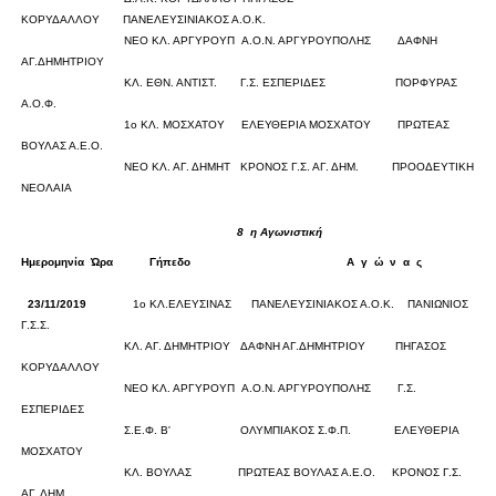
ΚΟΡΥΔΑΛΛΟΥ
ΠΑΝΕΛΕΥΣΙΝΙΑΚΟΣ Α.Ο.Κ.
0
0
ΝΕΟ ΚΛ. ΑΡΓΥΡΟΥΠ
Α.Ο.Ν. ΑΡΓΥΡΟΥΠΟΛΗΣ
ΔΑΦΝΗ
ΑΓ.ΔΗΜΗΤΡΙΟΥ
0
0
ΚΛ. ΕΘΝ. ΑΝΤΙΣΤ.
Γ.Σ. ΕΣΠΕΡΙΔΕΣ
ΠΟΡΦΥΡΑΣ
Α.Ο.Φ.
0
0
1ο ΚΛ. ΜΟΣΧΑΤΟΥ
ΕΛΕΥΘΕΡΙΑ ΜΟΣΧΑΤΟΥ
ΠΡΩΤΕΑΣ
ΒΟΥΛΑΣ Α.Ε.Ο.
0
0
ΝΕΟ ΚΛ. ΑΓ. ΔΗΜΗΤ
ΚΡΟΝΟΣ Γ.Σ. ΑΓ. ΔΗΜ.
ΠΡΟΟΔΕΥΤΙΚΗ
ΝΕΟΛΑΙΑ
0
0
8
η Αγωνιστική
Ημερομηνία
Ώρα
Γήπεδο
Α
γ
ώ
ν
α
ς
Σκορ
23/11/2019
1ο ΚΛ.ΕΛΕΥΣΙΝΑΣ
ΠΑΝΕΛΕΥΣΙΝΙΑΚΟΣ Α.Ο.Κ.
ΠΑΝΙΩΝΙΟΣ
Γ.Σ.Σ.
0
0
ΚΛ. ΑΓ. ΔΗΜΗΤΡΙΟΥ
ΔΑΦΝΗ ΑΓ.ΔΗΜΗΤΡΙΟΥ
ΠΗΓΑΣΟΣ
ΚΟΡΥΔΑΛΛΟΥ
0
0
ΝΕΟ ΚΛ. ΑΡΓΥΡΟΥΠ
Α.Ο.Ν. ΑΡΓΥΡΟΥΠΟΛΗΣ
Γ.Σ.
ΕΣΠΕΡΙΔΕΣ
0
0
Σ.Ε.Φ. Β'
ΟΛΥΜΠΙΑΚΟΣ Σ.Φ.Π.
ΕΛΕΥΘΕΡΙΑ
ΜΟΣΧΑΤΟΥ
0
0
ΚΛ. ΒΟΥΛΑΣ
ΠΡΩΤΕΑΣ ΒΟΥΛΑΣ Α.Ε.Ο.
ΚΡΟΝΟΣ Γ.Σ.
ΑΓ. ΔΗΜ.
0
0