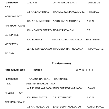
15/2/2020
Σ.Ε.Φ. Β'
ΟΛΥΜΠΙΑΚΟΣ Σ.Φ.Π.
ΠΑΝΙΩΝΙΟΣ
Γ.Σ.Σ.
0
0
1ο ΚΛ.ΕΛΕΥΣΙΝΑΣ
ΠΑΝΕΛΕΥΣΙΝΙΑΚΟΣ Α.Ο.Κ.
ΠΗΓΑΣΟΣ
ΚΟΡΥΔΑΛΛΟΥ
0
0
ΚΛ. ΑΓ. ΔΗΜΗΤΡΙΟΥ
ΔΑΦΝΗ ΑΓ.ΔΗΜΗΤΡΙΟΥ
Α.Ο.Ν.
ΑΡΓΥΡΟΥΠΟΛΗΣ
0
0
ΚΛ. «ΠΑΝ.ΣΑΛΠΕΑΣ»
ΠΟΡΦΥΡΑΣ Α.Ο.Φ.
Γ.Σ.
ΕΣΠΕΡΙΔΕΣ
0
0
ΚΛ. ΒΟΥΛΑΣ
ΠΡΩΤΕΑΣ ΒΟΥΛΑΣ Α.Ε.Ο.
ΕΛΕΥΘΕΡΙΑ
ΜΟΣΧΑΤΟΥ
0
0
Δ.Α.Κ. ΚΟΡΥΔΑΛΛΟΥ
ΠΡΟΟΔΕΥΤΙΚΗ ΝΕΟΛΑΙΑ
ΚΡΟΝΟΣ Γ.Σ.
ΑΓ. ΔΗΜ.
0
0
8
η Αγωνιστική
Ημερομηνία
Ώρα
Γήπεδο
Α
γ
ώ
ν
α
ς
Σκορ
22/2/2020
ΚΛ. ΑΝΔ.ΒΑΡΙΚΑΣ
ΠΑΝΙΩΝΙΟΣ
Γ.Σ.Σ.
ΠΑΝΕΛΕΥΣΙΝΙΑΚΟΣ Α.Ο.Κ.
0
0
Δ.Α.Κ. ΚΟΡΥΔΑΛΛΟΥ
ΠΗΓΑΣΟΣ ΚΟΡΥΔΑΛΛΟΥ
ΔΑΦΝΗ
ΑΓ.ΔΗΜΗΤΡΙΟΥ
0
0
ΚΛ. ΕΘΝ. ΑΝΤΙΣΤ.
Γ.Σ. ΕΣΠΕΡΙΔΕΣ
Α.Ο.Ν.
ΑΡΓΥΡΟΥΠΟΛΗΣ
0
0
1ο ΚΛ. ΜΟΣΧΑΤΟΥ
ΕΛΕΥΘΕΡΙΑ ΜΟΣΧΑΤΟΥ
ΟΛΥΜΠΙΑΚΟΣ