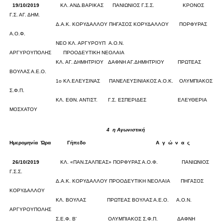
19/10/2019
ΚΛ. ΑΝΔ.ΒΑΡΙΚΑΣ
ΠΑΝΙΩΝΙΟΣ Γ.Σ.Σ.
ΚΡΟΝΟΣ
Γ.Σ. ΑΓ. ΔΗΜ.
0
0
Δ.Α.Κ. ΚΟΡΥΔΑΛΛΟΥ
ΠΗΓΑΣΟΣ ΚΟΡΥΔΑΛΛΟΥ
ΠΟΡΦΥΡΑΣ
Α.Ο.Φ.
0
0
ΝΕΟ ΚΛ. ΑΡΓΥΡΟΥΠ
Α.Ο.Ν.
ΑΡΓΥΡΟΥΠΟΛΗΣ
ΠΡΟΟΔΕΥΤΙΚΗ ΝΕΟΛΑΙΑ
0
0
ΚΛ. ΑΓ. ΔΗΜΗΤΡΙΟΥ
ΔΑΦΝΗ ΑΓ.ΔΗΜΗΤΡΙΟΥ
ΠΡΩΤΕΑΣ
ΒΟΥΛΑΣ Α.Ε.Ο.
0
0
1ο ΚΛ.ΕΛΕΥΣΙΝΑΣ
ΠΑΝΕΛΕΥΣΙΝΙΑΚΟΣ Α.Ο.Κ.
ΟΛΥΜΠΙΑΚΟΣ
Σ.Φ.Π.
0
0
ΚΛ. ΕΘΝ. ΑΝΤΙΣΤ.
Γ.Σ. ΕΣΠΕΡΙΔΕΣ
ΕΛΕΥΘΕΡΙΑ
ΜΟΣΧΑΤΟΥ
0
0
4
η Αγωνιστική
Ημερομηνία
Ώρα
Γήπεδο
Α
γ
ώ
ν
α
ς
Σκορ
26/10/2019
ΚΛ. «ΠΑΝ.ΣΑΛΠΕΑΣ»
ΠΟΡΦΥΡΑΣ Α.Ο.Φ.
ΠΑΝΙΩΝΙΟΣ
Γ.Σ.Σ.
0
0
Δ.Α.Κ. ΚΟΡΥΔΑΛΛΟΥ
ΠΡΟΟΔΕΥΤΙΚΗ ΝΕΟΛΑΙΑ
ΠΗΓΑΣΟΣ
ΚΟΡΥΔΑΛΛΟΥ
0
0
ΚΛ. ΒΟΥΛΑΣ
ΠΡΩΤΕΑΣ ΒΟΥΛΑΣ Α.Ε.Ο.
Α.Ο.Ν.
ΑΡΓΥΡΟΥΠΟΛΗΣ
0
0
Σ.Ε.Φ. Β'
ΟΛΥΜΠΙΑΚΟΣ Σ.Φ.Π.
ΔΑΦΝΗ