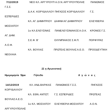
7/12/2019
ΝΕΟ ΚΛ. ΑΡΓΥΡΟΥΠ
Α.Ο.Ν. ΑΡΓΥΡΟΥΠΟΛΗΣ
ΠΑΝΙΩΝΙΟΣ
Γ.Σ.Σ.
0
0
Δ.Α.Κ. ΚΟΡΥΔΑΛΛΟΥ
ΠΗΓΑΣΟΣ ΚΟΡΥΔΑΛΛΟΥ
Γ.Σ.
ΕΣΠΕΡΙΔΕΣ
0
0
ΚΛ. ΑΓ. ΔΗΜΗΤΡΙΟΥ
ΔΑΦΝΗ ΑΓ.ΔΗΜΗΤΡΙΟΥ
ΕΛΕΥΘΕΡΙΑ
ΜΟΣΧΑΤΟΥ
0
0
1ο ΚΛ.ΕΛΕΥΣΙΝΑΣ
ΠΑΝΕΛΕΥΣΙΝΙΑΚΟΣ Α.Ο.Κ.
ΚΡΟΝΟΣ Γ.Σ.
ΑΓ. ΔΗΜ.
0
0
Σ.Ε.Φ. Β'
ΟΛΥΜΠΙΑΚΟΣ Σ.Φ.Π.
ΠΟΡΦΥΡΑΣ
Α.Ο.Φ.
0
0
ΚΛ. ΒΟΥΛΑΣ
ΠΡΩΤΕΑΣ ΒΟΥΛΑΣ Α.Ε.Ο.
ΠΡΟΟΔΕΥΤΙΚΗ
ΝΕΟΛΑΙΑ
11
η Αγωνιστική
Ημερομηνία
Ώρα
Γήπεδο
Α
γ
ώ
ν
α
ς
Σκορ
14/12/2019
ΚΛ. ΑΝΔ.ΒΑΡΙΚΑΣ
ΠΑΝΙΩΝΙΟΣ Γ.Σ.Σ.
ΠΗΓΑΣΟΣ
ΚΟΡΥΔΑΛΛΟΥ
0
0
ΚΛ. ΕΘΝ. ΑΝΤΙΣΤ.
Γ.Σ. ΕΣΠΕΡΙΔΕΣ
ΠΡΩΤΕΑΣ
ΒΟΥΛΑΣ Α.Ε.Ο.
0
0
1ο ΚΛ. ΜΟΣΧΑΤΟΥ
ΕΛΕΥΘΕΡΙΑ ΜΟΣΧΑΤΟΥ
Α.Ο.Ν.
ΑΡΓΥΡΟΥΠΟΛΗΣ
0
0