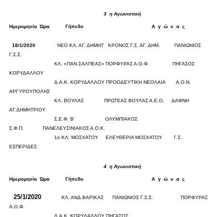
3
η Αγωνιστική
Ημερομηνία
Ώρα
Γήπεδο
Α
γ
ώ
ν
α
ς
Σκορ
18/1/2020
ΝΕΟ ΚΛ. ΑΓ. ΔΗΜΗΤ
ΚΡΟΝΟΣ Γ.Σ. ΑΓ. ΔΗΜ.
ΠΑΝΙΩΝΙΟΣ
Γ.Σ.Σ.
0
0
ΚΛ. «ΠΑΝ.ΣΑΛΠΕΑΣ»
ΠΟΡΦΥΡΑΣ Α.Ο.Φ.
ΠΗΓΑΣΟΣ
ΚΟΡΥΔΑΛΛΟΥ
0
0
Δ.Α.Κ. ΚΟΡΥΔΑΛΛΟΥ
ΠΡΟΟΔΕΥΤΙΚΗ ΝΕΟΛΑΙΑ
Α.Ο.Ν.
ΑΡΓΥΡΟΥΠΟΛΗΣ
0
0
ΚΛ. ΒΟΥΛΑΣ
ΠΡΩΤΕΑΣ ΒΟΥΛΑΣ Α.Ε.Ο.
ΔΑΦΝΗ
ΑΓ.ΔΗΜΗΤΡΙΟΥ
0
0
Σ.Ε.Φ. Β'
ΟΛΥΜΠΙΑΚΟΣ
Σ.Φ.Π.
ΠΑΝΕΛΕΥΣΙΝΙΑΚΟΣ Α.Ο.Κ.
0
0
1ο ΚΛ. ΜΟΣΧΑΤΟΥ
ΕΛΕΥΘΕΡΙΑ ΜΟΣΧΑΤΟΥ
Γ.Σ.
ΕΣΠΕΡΙΔΕΣ
0
0
4
η Αγωνιστική
Ημερομηνία
Ώρα
Γήπεδο
Α
γ
ώ
ν
α
ς
Σκορ
25/1/2020
ΚΛ. ΑΝΔ.ΒΑΡΙΚΑΣ
ΠΑΝΙΩΝΙΟΣ Γ.Σ.Σ.
ΠΟΡΦΥΡΑΣ
0
0
Α.Ο.Φ.
Δ.Α.Κ. ΚΟΡΥΔΑΛΛΟΥ
ΠΗΓΑΣΟΣ