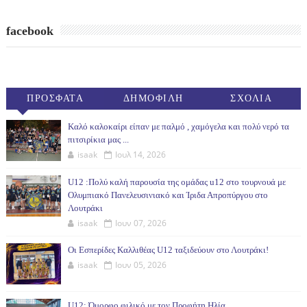
facebook
ΠΡΟΣΦΑΤΑ
ΔΗΜΟΦΙΛΗ
ΣΧΟΛΙΑ
(30ΗΜ)
Καλό καλοκαίρι είπαν με παλμό , χαμόγελα και πολύ νερό τα
πιτσιρίκια μας ...
isaak
Ιουλ 14, 2026
U12 :Πολύ καλή παρουσία της ομάδας u12 στο τουρνουά με
Ολυμπιακό Πανελευσινιακό και Ίριδα Απροπύργου στο
Λουτράκι
isaak
Ιουν 07, 2026
Οι Εσπερίδες Καλλιθέας U12 ταξιδεύουν στο Λουτράκι!
isaak
Ιουν 05, 2026
U12: Όμορφο φιλικό με τον Προφήτη Ηλία