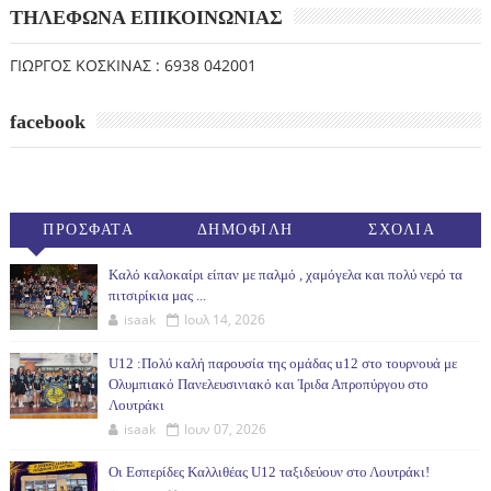
ΤΗΛΕΦΩΝΑ ΕΠΙΚΟΙΝΩΝΙΑΣ
ΓΙΩΡΓΟΣ ΚΟΣΚΙΝΑΣ : 6938 042001
facebook
ΠΡΟΣΦΑΤΑ
ΔΗΜΟΦΙΛΗ
ΣΧΟΛΙΑ
(30ΗΜ)
Καλό καλοκαίρι είπαν με παλμό , χαμόγελα και πολύ νερό τα
πιτσιρίκια μας ...
isaak
Ιουλ 14, 2026
U12 :Πολύ καλή παρουσία της ομάδας u12 στο τουρνουά με
Ολυμπιακό Πανελευσινιακό και Ίριδα Απροπύργου στο
Λουτράκι
isaak
Ιουν 07, 2026
Οι Εσπερίδες Καλλιθέας U12 ταξιδεύουν στο Λουτράκι!