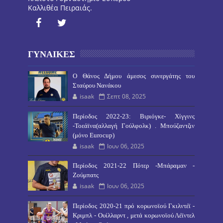
Καλλιθέα Πειραιάς.
ΓΥΝΑΙΚΕΣ
O Θάνος Δήμου άμεσος συνεργάτης του
Σταύρου Νανάκου
isaak
Σεπτ 08, 2025
Περίοδος 2022-23: Βιριόγκε- Χίγγινς
-Τοεάϊνα(αλλαγή Γούλφολκ) . Μπούζαντζιν
(μόνο Eurocup)
isaak
Ιουν 06, 2025
Περίοδος 2021-22 Πότερ -Μπάραμαν -
Ζούμπατς
isaak
Ιουν 06, 2025
Περίοδος 2020-21 πρό κορωνοϊού Γκιλντέϊ -
Κριμπλ - Ουίλλαρντ , μετά κορωνοϊού Λέϊντελ