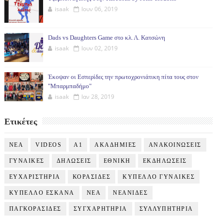
isaak
Ιουν 06, 2019
Dads vs Daughters Game στο κλ. Λ. Κατσώνη
isaak
Ιουν 02, 2019
Έκοψαν οι Εσπερίδες την πρωτοχρονιάτικη πίτα τους στον
"Μπαρμπαδήμο"
isaak
Ιαν 28, 2019
Ετικέτες
NEA
VIDEOS
Α1
ΑΚΑΔΗΜΙΕΣ
ΑΝΑΚΟΙΝΩΣΕΙΣ
ΓΥΝΑΙΚΕΣ
ΔΗΛΩΣΕΙΣ
ΕΘΝΙΚΗ
ΕΚΔΗΛΩΣΕΙΣ
ΕΥΧΑΡΙΣΤΗΡΙΑ
ΚΟΡΑΣΙΔΕΣ
ΚΥΠΕΛΛΟ ΓΥΝΑΙΚΕΣ
ΚΥΠΕΛΛΟ ΕΣΚΑΝΑ
ΝΕΑ
ΝΕΑΝΙΔΕΣ
ΠΑΓΚΟΡΑΣΙΔΕΣ
ΣΥΓΧΑΡΗΤΗΡΙΑ
ΣΥΛΛΥΠΗΤΗΡΙΑ