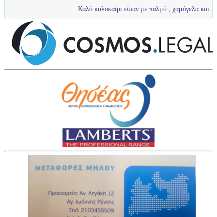
Καλό καλοκαίρι είπαν με παλμό , χαμόγελα και πολύ νερό τα πι