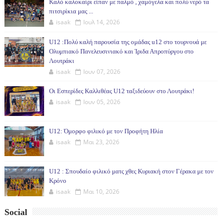
Καλό καλοκαίρι είπαν με παλμό , χαμόγελα και πολύ νερό τα
πιτσιρίκια μας ...
isaak
Ιουλ 14, 2026
U12 :Πολύ καλή παρουσία της ομάδας u12 στο τουρνουά με
Ολυμπιακό Πανελευσινιακό και Ίριδα Απροπύργου στο
Λουτράκι
isaak
Ιουν 07, 2026
Οι Εσπερίδες Καλλιθέας U12 ταξιδεύουν στο Λουτράκι!
isaak
Ιουν 05, 2026
U12: Όμορφο φιλικό με τον Προφήτη Ηλία
isaak
Μαι 23, 2026
U12 : Σπουδαίο φιλικό ματς χθες Κυριακή στον Γέρακα με τον
Κρόνο
isaak
Μαι 10, 2026
Social