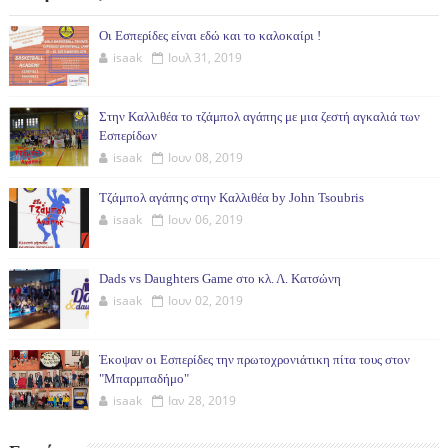
Οι Εσπερίδες είναι εδώ και το καλοκαίρι !
isaak
Ιουλ 31, 2019
Στην Καλλιθέα το τζάμπολ αγάπης με μια ζεστή αγκαλιά των
Εσπερίδων
isaak
Ιουν 08, 2019
Τζάμπολ αγάπης στην Καλλιθέα by John Tsoubris
isaak
Ιουν 06, 2019
Dads vs Daughters Game στο κλ. Λ. Κατσώνη
isaak
Ιουν 02, 2019
Έκοψαν οι Εσπερίδες την πρωτοχρονιάτικη πίτα τους στον
"Μπαρμπαδήμο"
isaak
Ιαν 28, 2019