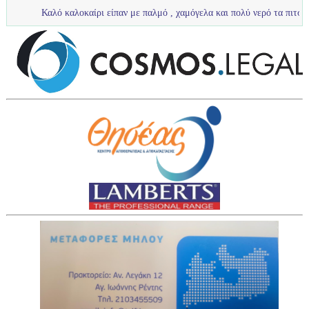
αλό καλοκαίρι είπαν με παλμό , χαμόγελα και πολύ νερό τα πιτσιρίκια μας ...