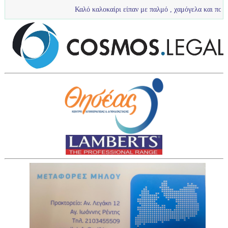
Καλό καλοκαίρι είπαν με παλμό , χαμόγελα και πολύ νερό τα πιτσι