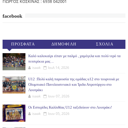
ΓΙΩΡΓΟΣ ΚΟΣΚΙΝΑΣ : 6938 042001
facebook
ΠΡΟΣΦΑΤΑ
ΔΗΜΟΦΙΛΗ
ΣΧΟΛΙΑ
(30ΗΜ)
Καλό καλοκαίρι είπαν με παλμό , χαμόγελα και πολύ νερό τα
πιτσιρίκια μας ...
isaak
Ιουλ 14, 2026
U12 :Πολύ καλή παρουσία της ομάδας u12 στο τουρνουά με
Ολυμπιακό Πανελευσινιακό και Ίριδα Απροπύργου στο
Λουτράκι
isaak
Ιουν 07, 2026
Οι Εσπερίδες Καλλιθέας U12 ταξιδεύουν στο Λουτράκι!
isaak
Ιουν 05, 2026