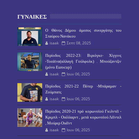
ΓΥΝΑΙΚΕΣ
O Θάνος Δήμου άμεσος συνεργάτης του
Σταύρου Νανάκου
isaak
Σεπτ 08, 2025
Περίοδος 2022-23: Βιριόγκε- Χίγγινς
-Τοεάϊνα(αλλαγή Γούλφολκ) . Μπούζαντζιν
(μόνο Eurocup)
isaak
Ιουν 06, 2025
Περίοδος 2021-22 Πότερ -Μπάραμαν -
Ζούμπατς
isaak
Ιουν 06, 2025
Περίοδος 2020-21 πρό κορωνοϊού Γκιλντέϊ -
Κριμπλ - Ουίλλαρντ , μετά κορωνοϊού Λέϊντελ
, Μούρερ Ουέϊντ
isaak
Ιουν 06, 2025