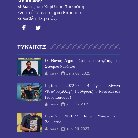
Διεύθυνση:
Μίλωνος και Χαρίλαου Τρικούπη
Κλειστό Γυμναστήριο Έσπερου
Καλλιθέα Πειραιάς.
ΓΥΝΑΙΚΕΣ
O Θάνος Δήμου άμεσος συνεργάτης του
Σταύρου Νανάκου
isaak
Σεπτ 08, 2025
Περίοδος 2022-23: Βιριόγκε- Χίγγινς
-Τοεάϊνα(αλλαγή Γούλφολκ) . Μπούζαντζιν
(μόνο Eurocup)
isaak
Ιουν 06, 2025
Περίοδος 2021-22 Πότερ -Μπάραμαν -
Ζούμπατς
isaak
Ιουν 06, 2025