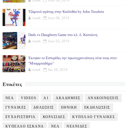
isaak
Ιουν 08, 2019
Τζάμπολ αγάπης στην Καλλιθέα by John Tsoubris
isaak
Ιουν 06, 2019
Dads vs Daughters Game στο κλ. Λ. Κατσώνη
isaak
Ιουν 02, 2019
Έκοψαν οι Εσπερίδες την πρωτοχρονιάτικη πίτα τους στον
"Μπαρμπαδήμο"
isaak
Ιαν 28, 2019
Ετικέτες
NEA
VIDEOS
Α1
ΑΚΑΔΗΜΙΕΣ
ΑΝΑΚΟΙΝΩΣΕΙΣ
ΓΥΝΑΙΚΕΣ
ΔΗΛΩΣΕΙΣ
ΕΘΝΙΚΗ
ΕΚΔΗΛΩΣΕΙΣ
ΕΥΧΑΡΙΣΤΗΡΙΑ
ΚΟΡΑΣΙΔΕΣ
ΚΥΠΕΛΛΟ ΓΥΝΑΙΚΕΣ
ΚΥΠΕΛΛΟ ΕΣΚΑΝΑ
ΝΕΑ
ΝΕΑΝΙΔΕΣ