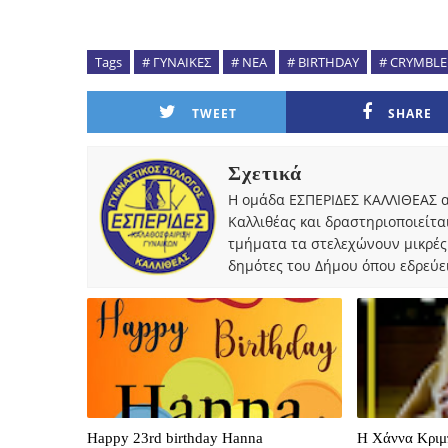
Tags
# ΓΥΝΑΙΚΕΣ
# ΝΕΑ
# BIRTHDAY
# CRYMBLE
TWEET
SHARE
Σχετικά
Η ομάδα ΕΣΠΕΡΙΔΕΣ ΚΑΛΛΙΘΕΑΣ α
Καλλιθέας και δραστηριοποιείτα
τμήματα τα στελεχώνουν μικρές
δημότες του Δήμου όπου εδρεύει
Happy 23rd birthday Hanna
Η Χάννα Κριμ