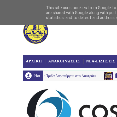
Αρχική
Σχετικά
Επικοινωνία
Χάρτης
This site uses cookies from Google to d
are shared with Google along with perf
statistics, and to detect and address 
ΑΡΧΙΚΗ
ΑΝΑΚΟΙΝΩΣΕΙΣ
ΝΕΑ-ΕΙΔΗΣΕΙΣ
Hot
ανελευσινιακό και Ίριδα Απροπύργου στο Λουτράκι
ESPERIDES-FA