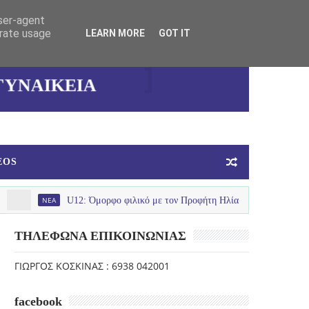
user-agent
erate usage
LEARN MORE
GOT IT
ΚΑΛΛΙΘΕΑΣ
ΓΥΝΑΙΚΕΙΑ
ΟΜΑΔΑ
ΜΠΑΣΚΕΤ
EOS
NEA
U12: Όμορφο φιλικό με τον Προφήτη Ηλία
NEA
U12 : Σπ
ΤΗΛΕΦΩΝΑ ΕΠΙΚΟΙΝΩΝΙΑΣ
ΓΙΩΡΓΟΣ ΚΟΣΚΙΝΑΣ : 6938 042001
facebook