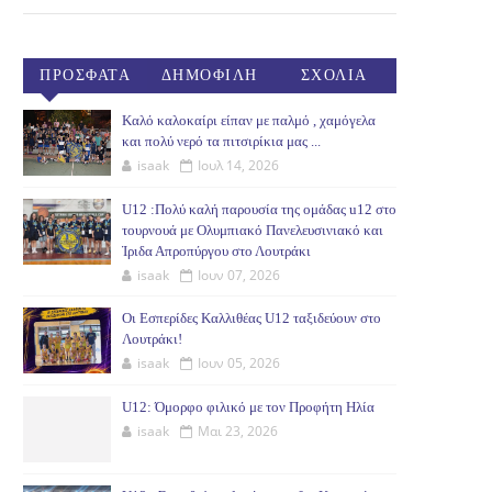
ΠΡΟΣΦΑΤΑ
ΔΗΜΟΦΙΛΗ
ΣΧΟΛΙΑ
(30ΗΜ)
Καλό καλοκαίρι είπαν με παλμό , χαμόγελα
και πολύ νερό τα πιτσιρίκια μας ...
isaak
Ιουλ 14, 2026
U12 :Πολύ καλή παρουσία της ομάδας u12 στο
τουρνουά με Ολυμπιακό Πανελευσινιακό και
Ίριδα Απροπύργου στο Λουτράκι
isaak
Ιουν 07, 2026
Οι Εσπερίδες Καλλιθέας U12 ταξιδεύουν στο
Λουτράκι!
isaak
Ιουν 05, 2026
U12: Όμορφο φιλικό με τον Προφήτη Ηλία
isaak
Μαι 23, 2026