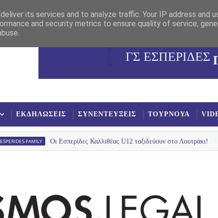
eliver its services and to analyze traffic. Your IP address and 
ormance and security metrics to ensure quality of service, gen
abuse.
ΓΣ ΕΣΠΕΡΙΔΕΣ
ΕΚΔΗΛΩΣΕΙΣ
ΣΥΝΕΝΤΕΥΞΕΙΣ
ΤΟΥΡΝΟΥΑ
VID
MILY
Οι Εσπερίδες Καλλιθέας U12 ταξιδεύουν στο Λουτράκι!