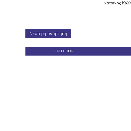
κάτοικος Καλλι
Νεότερη ανάρτηση
FACEBOOK