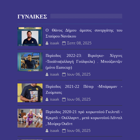
ΓΥΝΑΙΚΕΣ
O Θάνος Δήμου άμεσος συνεργάτης του
Σταύρου Νανάκου
isaak
Σεπτ 08, 2025
Περίοδος 2022-23: Βιριόγκε- Χίγγινς
-Τοεάϊνα(αλλαγή Γούλφολκ) . Μπούζαντζιν
(μόνο Eurocup)
isaak
Ιουν 06, 2025
Περίοδος 2021-22 Πότερ -Μπάραμαν -
Ζούμπατς
isaak
Ιουν 06, 2025
Περίοδος 2020-21 πρό κορωνοϊού Γκιλντέϊ -
Κριμπλ - Ουίλλαρντ , μετά κορωνοϊού Λέϊντελ
, Μούρερ Ουέϊντ
isaak
Ιουν 06, 2025