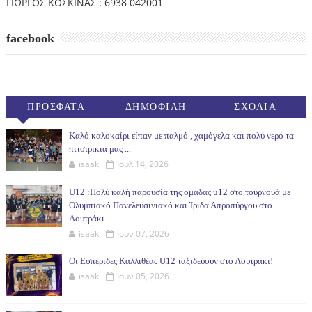
ΓΙΩΡΓΟΣ ΚΟΣΚΙΝΑΣ : 6938 042001
facebook
ΠΡΟΣΦΑΤΑ
ΔΗΜΟΦΙΛΗ
ΣΧΟΛΙΑ
(30ΗΜ)
Καλό καλοκαίρι είπαν με παλμό , χαμόγελα και πολύ νερό τα
πιτσιρίκια μας ...
isaak
Ιουλ 14, 2026
U12 :Πολύ καλή παρουσία της ομάδας u12 στο τουρνουά με
Ολυμπιακό Πανελευσινιακό και Ίριδα Απροπύργου στο
Λουτράκι
isaak
Ιουν 07, 2026
Οι Εσπερίδες Καλλιθέας U12 ταξιδεύουν στο Λουτράκι!
isaak
Ιουν 05, 2026