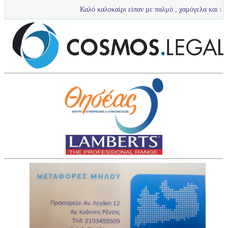
Καλό καλοκαίρι είπαν με παλμό , χαμόγελα και πολύ νερό τα πι