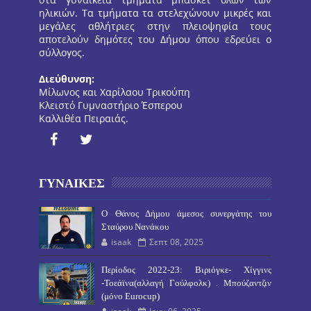
ηλικιών. Τα τμήματα τα στελεχώνουν μικρές και
μεγάλες αθλήτριες στην πλειοψηφία τους
αποτελούν δημότες του Δήμου όπου εδρεύει ο
σύλλογος.
Διεύθυνση:
Μίλωνος και Χαρίλαου Τρικούπη
Κλειστό Γυμναστήριο Έσπερου
Καλλιθέα Πειραιάς.
ΓΥΝΑΙΚΕΣ
O Θάνος Δήμου άμεσος συνεργάτης του
Σταύρου Νανάκου
isaak
Σεπτ 08, 2025
Περίοδος 2022-23: Βιριόγκε- Χίγγινς
-Τοεάϊνα(αλλαγή Γούλφολκ) . Μπούζαντζιν
(μόνο Eurocup)