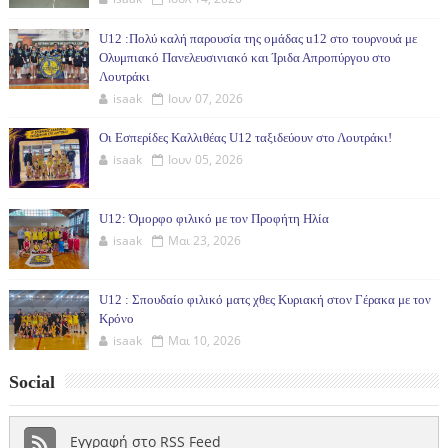
U12 :Πολύ καλή παρουσία της ομάδας u12 στο τουρνουά με
Ολυμπιακό Πανελευσινιακό και Ίριδα Απροπύργου στο
Λουτράκι
isaak
Ιουν 07, 2026
Οι Εσπερίδες Καλλιθέας U12 ταξιδεύουν στο Λουτράκι!
isaak
Ιουν 05, 2026
U12: Όμορφο φιλικό με τον Προφήτη Ηλία
isaak
Μαι 23, 2026
U12 : Σπουδαίο φιλικό ματς χθες Κυριακή στον Γέρακα με τον
Κρόνο
isaak
Μαι 10, 2026
Social
Εγγραφή στο RSS Feed