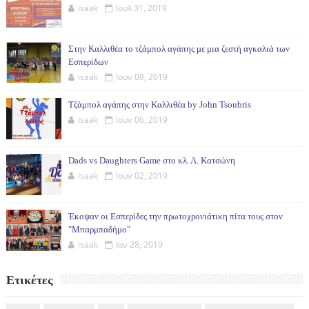
isaak
Ιουλ 31, 2019
Στην Καλλιθέα το τζάμπολ αγάπης με μια ζεστή αγκαλιά των
Εσπερίδων
isaak
Ιουν 08, 2019
Τζάμπολ αγάπης στην Καλλιθέα by John Tsoubris
isaak
Ιουν 06, 2019
Dads vs Daughters Game στο κλ. Λ. Κατσώνη
isaak
Ιουν 02, 2019
Έκοψαν οι Εσπερίδες την πρωτοχρονιάτικη πίτα τους στον
"Μπαρμπαδήμο"
isaak
Ιαν 28, 2019
Ετικέτες